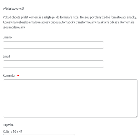
Přidat komentář
Pokud chcete přidat komentář, zadejte jej do formuláře níže. Nejsou povoleny žádné formátovací značky.
Adresy na web nebo emailové adresy budou automaticky transformovány na aktivní odkazy. Komentáře
jsou moderovány.
Jméno
Email
Komentář
Captcha
Kolik je 10 + 4?