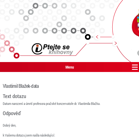
Menu
Vlastimil Blažek-data
Text dotazu
Datum narození a úmrtí profesora pražské konzervatoře dr. Vlastimila Blažka.
Odpověď
Dobrý den,
k Vašemu dotazu jsem našla následující: