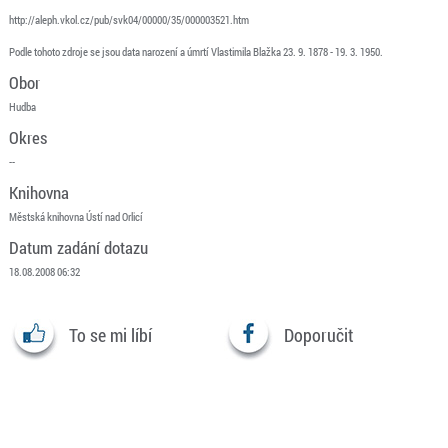
http://aleph.vkol.cz/pub/svk04/00000/35/000003521.htm
Podle tohoto zdroje se jsou data narození a úmrtí Vlastimila Blažka 23. 9. 1878 - 19. 3. 1950.
Obor
Hudba
Okres
--
Knihovna
Městská knihovna Ústí nad Orlicí
Datum zadání dotazu
18.08.2008 06:32
To se mi líbí
Doporučit