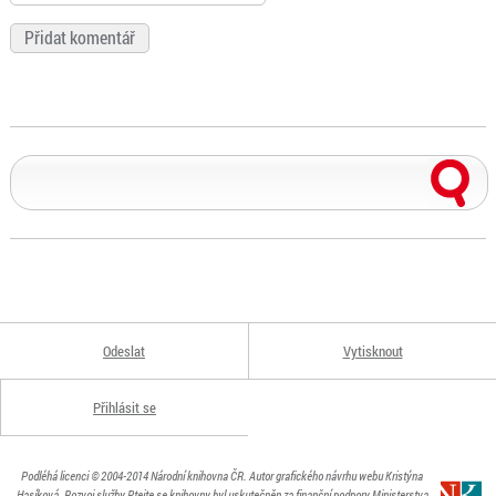
Odeslat
Vytisknout
Přihlásit se
Podléhá licenci
© 2004-2014
Národní knihovna ČR
. Autor grafického návrhu webu Kristýna
Hasíková.
Rozvoj služby Ptejte se knihovny byl uskutečněn za finanční podpory Ministerstva