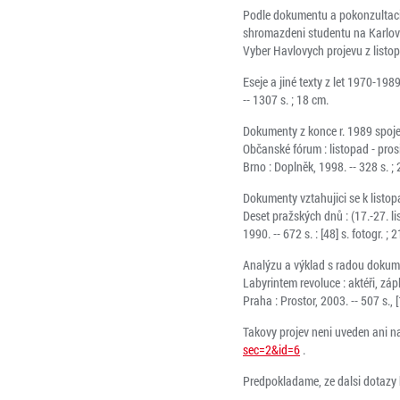
Podle dokumentu a pokonzultaci 
shromazdeni studentu na Karlove
Vyber Havlovych projevu z listo
Eseje a jiné texty z let 1970-198
-- 1307 s. ; 18 cm.
Dokumenty z konce r. 1989 spoje
Občanské fórum : listopad - prosi
Brno : Doplněk, 1998. -- 328 s. ;
Dokumenty vztahujici se k listop
Deset pražských dnů : (17.-27. li
1990. -- 672 s. : [48] s. fotogr. ; 
Analýzu a výklad s radou dokum
Labyrintem revoluce : aktéři, zápl
Praha : Prostor, 2003. -- 507 s., [12
Takovy projev neni uveden ani na
sec=2&id=6
.
Predpokladame, ze dalsi dotazy 