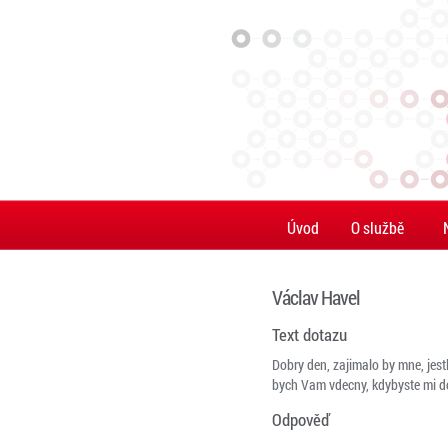
Úvod
O službě
Václav Havel
Text dotazu
Dobry den, zajimalo by mne, jest
bych Vam vdecny, kdybyste mi do
Odpověď