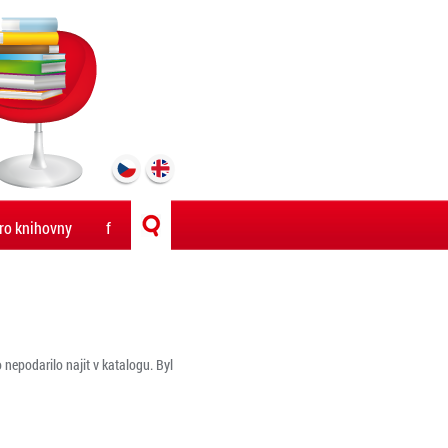
ro knihovny
f
nepodarilo najit v katalogu. Byl