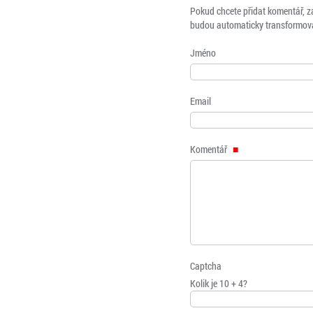
Pokud chcete přidat komentář, z
budou automaticky transformová
Jméno
Email
Komentář
Captcha
Kolik je 10 + 4?