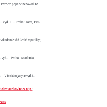
V kazdem pripade nehovoril na
 Vyd. 1.. -- Praha : Torst, 1999.
ny Akademie věd České republiky ;
. vyd.. -- Praha : Academia,
. -- V českém jazyce vyd.1.. --
aclavhavel.cz/index.php?
sec=5
.