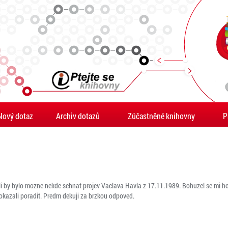
Nový dotaz
Archiv dotazů
Zúčastněné knihovny
P
li by bylo mozne nekde sehnat projev Vaclava Havla z 17.11.1989. Bohuzel se mi ho 
kazali poradit. Predm dekuji za brzkou odpoved.