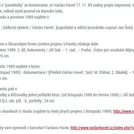
s "pametniky" se domnivame, ze Vaclav Havel 17. 11. 89 zadny projev nepronesl. 
, odkud vysel pruvod na Narodni tridu.
padu a prosince 1989 najdete v:
9 ; Dálkový výslech / Václav Havel ; [uspořádal a ediční poznámku napsal Jan Šulc]. --
ne s Obcanskym forem (vcetne projevu V.Havla) otiskuje dale:
nec 1989. 2. díl, Dokumenty / Jiří Suk. -- 1. vyd.. -- Praha : Ústav pro soudobé ději
 25 cm
adu 1989 najdete v knize:
stopad 1989) : dokumentace / [Předml.Václav Havel ; Sest. M. Otáhal, Z. Sládek]. -- 1
21 cm.
entu pak v:
etky a křižovatky jedné politické krize :(od listopadu 1989 do června 1990) / Jiří Suk
] s. obr. příl. : il., portréty ; 24 cm
 strankach V. Havla (najdete tu texty jinych projevu z listopadu 1989):
http://www.v
by vam upresnili v kancelari Vaclava Havla:
http://www.vaclavhavel.cz/index.php?