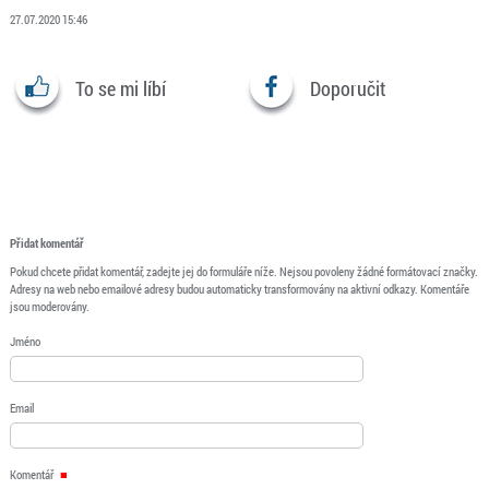
27.07.2020 15:46
To se mi líbí
Doporučit
Přidat komentář
Pokud chcete přidat komentář, zadejte jej do formuláře níže. Nejsou povoleny žádné formátovací značky.
Adresy na web nebo emailové adresy budou automaticky transformovány na aktivní odkazy. Komentáře
jsou moderovány.
Jméno
Email
Komentář