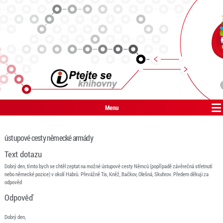
Menu
ústupové cesty německé armády
Text dotazu
Dobrý den, tímto bych se chtěl zeptat na možné ústupové cesty Němců (popřípadě závěrečná střetnutí
nebo německé pozice) v okolí Habrů. Převážně Tis, Kněž, Bačkov, Olešná, Skuhrov. Předem děkuji za
odpověd
Odpověď
Dobrý den,