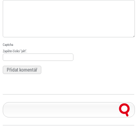
Captcha
Zapište číslici "pět".