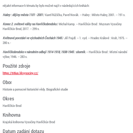
nějaké informace k tématu by bylo možné najít v následujících knihách:
Habry : dějiny města 1101 - 2001
/ Karel Růžička, Pavel Novák. -- Habry : Město Habry, 2001. -- 191 s.
Konec 2. světové války na Havlíčkobrodsku
/ Michal Kamp. -- Havlíčkův Brod : Muzeum Vysočiny
Havlíčkův Brod, 2017. -- 299 s.
Květnové povstání ve východních Čechách 1945
/ Jiří Frajdl. -- 1. vyd. -- Hradec Králové : Kruh, 1975. --
280 s.-
Havlíčkobrodsko v národním odboji 1914-1918, 1938-1945 : sborník.
-- Havlíčkův Brod : Místní národní
výbor, 1946. -- 283 s.
Použité zdroje
https://tritius.kkvysociny.cz/
Obor
Historie a pomocné historické vědy. Biografické studie
Okres
Havlíčkův Brod
Knihovna
Krajská knihovna Vysočiny Havlíčkův Brod
Datum zadání dotazu