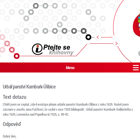
Menu
Urbář panství Kumburk-Úlibice
Text dotazu
Chtěl jsem se zeptat, zda-li existuje přepis urbáře panství Kumburk-Úlibice z roku 1635. Našel jsem
záznam o Josefu Janu Fučíkovi, že vydal v roce 1925 bibliografii : Urbář panství Kumburk-Oulibického z
roku 1635, Lomnicko nad Popelkou 6/1925, s. 89-92.
Odpověď
Dobrý den,