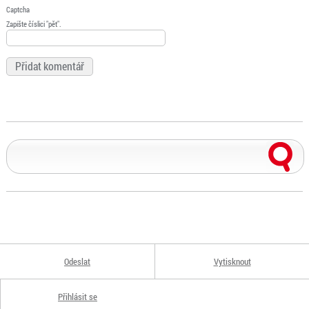
Captcha
Zapište číslici "pět".
Odeslat
Vytisknout
Přihlásit se