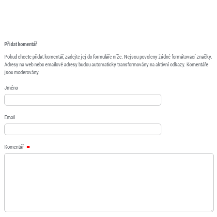
Přidat komentář
Pokud chcete přidat komentář, zadejte jej do formuláře níže. Nejsou povoleny žádné formátovací značky.
Adresy na web nebo emailové adresy budou automaticky transformovány na aktivní odkazy. Komentáře
jsou moderovány.
Jméno
Email
Komentář