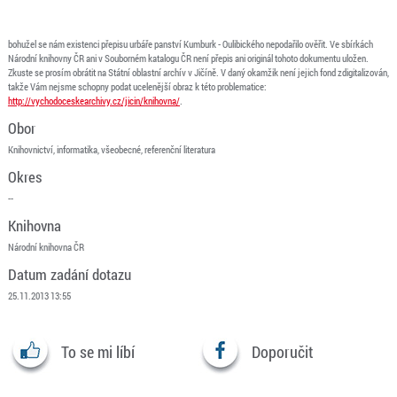
bohužel se nám existenci přepisu urbáře panství Kumburk - Oulibického nepodařilo ověřit. Ve sbírkách
Národní knihovny ČR ani v Souborném katalogu ČR není přepis ani originál tohoto dokumentu uložen.
Zkuste se prosím obrátit na Státní oblastní archív v Jičíně. V daný okamžik není jejich fond zdigitalizován,
takže Vám nejsme schopny podat ucelenější obraz k této problematice:
http://vychodoceskearchivy.cz/jicin/knihovna/
.
Obor
Knihovnictví, informatika, všeobecné, referenční literatura
Okres
--
Knihovna
Národní knihovna ČR
Datum zadání dotazu
25.11.2013 13:55
To se mi líbí
Doporučit