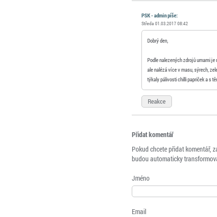
PSK - admin píše:
Středa 01.03.2017 08:42
Dobrý den,
Podle nalezených zdrojů umami je n
ale nalézá více v masu, sýrech, zele
týkaly pálivosti chilli papriček a 
Reakce
Přidat komentář
Pokud chcete přidat komentář, z
budou automaticky transformová
Jméno
Email