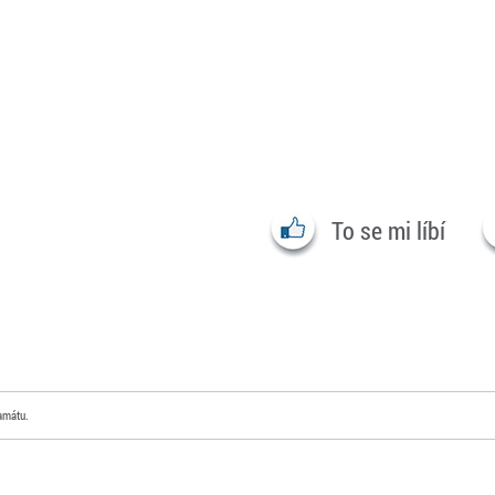
To se mi líbí
tamátu.