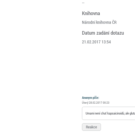
--
Knihovna
Národní knihovna ČR
Datum zadání dotazu
21.02.2017 13:54
Anonym
píše:
Úterý 28.02.2017 00:23
Umami není chuť kapsaicinoidů, ale glu
Reakce