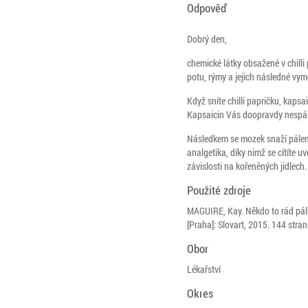
Odpověď
Dobrý den,
chemické látky obsažené v chilli 
potu, rýmy a jejich následné vym
Když sníte chilli papričku, kapsa
Kapsaicin Vás doopravdy nespálí
Následkem se mozek snaží pálení u
analgetika, díky nimž se cítíte uv
závislosti na kořeněných jídlech.
Použité zdroje
MAGUIRE, Kay. Někdo to rád páli
[Praha]: Slovart, 2015. 144 str
Obor
Lékařství
Okres