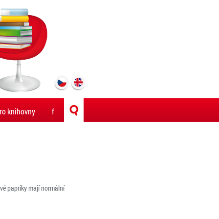
ro knihovny
f
ivé papriky mají normální