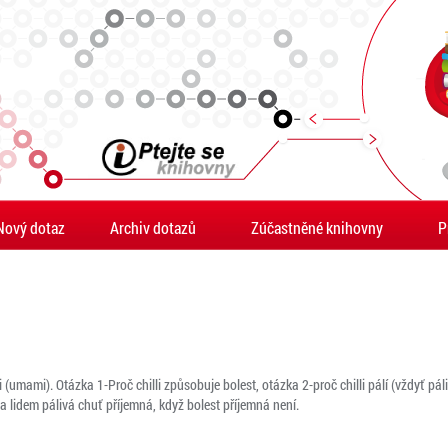
Nový dotaz
Archiv dotazů
Zúčastněné knihovny
P
(umami). Otázka 1-Proč chilli způsobuje bolest, otázka 2-proč chilli pálí (vždyť pál
a lidem pálivá chuť příjemná, když bolest příjemná není.