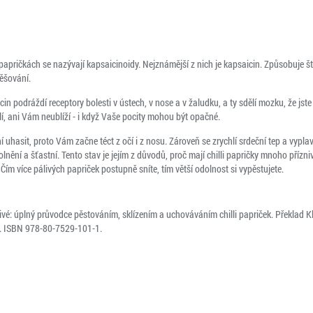
papričkách se nazývají kapsaicinoidy. Nejznámější z nich je kapsaicin. Způsobuje štíp
ěšování.
icin podráždí receptory bolesti v ústech, v nose a v žaludku, a ty sdělí mozku, že jst
, ani Vám neublíží - i když Vaše pocity mohou být opačné.
hasit, proto Vám začne téct z očí i z nosu. Zároveň se zrychlí srdeční tep a vyplavu
olnění a šťastní. Tento stav je jejím z důvodů, proč mají chilli papričky mnoho přízni
 Čím více pálivých papriček postupně sníte, tím větší odolnost si vypěstujete.
vé: úplný průvodce pěstováním, sklízením a uchováváním chilli papriček. Překlad K
an. ISBN 978-80-7529-101-1.