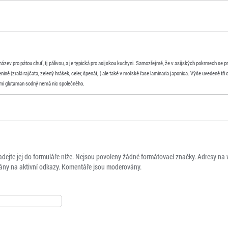
ázev pro pátou chuť, tj pálivou, a je typická pro asijskou kuchyni. Samozřejmě, že v asijských pokrmech se 
nině (zralá rajčata, zelený hrášek, celer, špenát,.) ale také v mořské řase laminaria japonica. Výše uvedené tři 
s těmi glutaman sodný nemá nic společného.
adejte jej do formuláře níže. Nejsou povoleny žádné formátovací značky. Adresy na
ny na aktivní odkazy. Komentáře jsou moderovány.