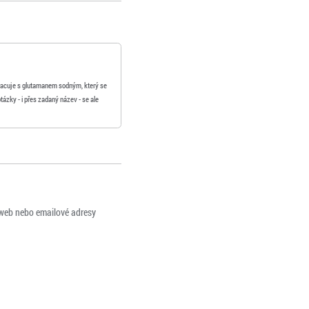
pracuje s glutamanem sodným, který se
otázky - i přes zadaný název - se ale
 web nebo emailové adresy