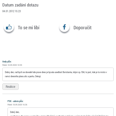
Datum zadání dotazu
04.01.2012 15:23
To se mi líbí
Doporučit
Andy píše:
Pátek 18.09.2020 10:59
Dobry den, rad bych se dovedel kde prave dnes je byvala usedlost Borislavka, kdysi cp. 534, to jest, kde je to misto v
ramci dnesniho planu ulic a parku. Dekuji.
Reakce
PSK - admin píše:
Pátek 18.09.2020 16:36
Dobrý den,