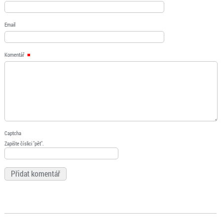
Email
Komentář
Captcha
Zapište číslici "pět".