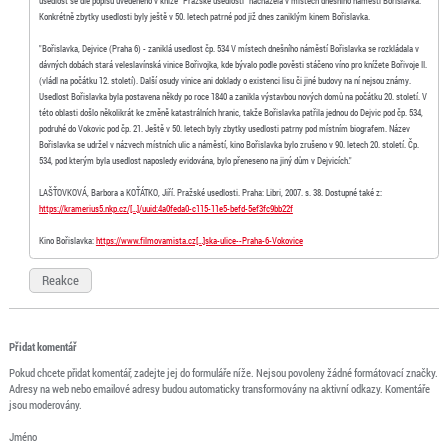
usedlost se dle popisu uvedeného v knize "Pražské usedlosti" nacházela v místech dnešního náměstí Bořislavka.
Konkrétně zbytky usedlosti byly ještě v 50. letech patrné pod již dnes zaniklým kinem Bořislavka.
"Bořislavka, Dejvice (Praha 6) - zaniklá usedlost čp. 534 V místech dnešního náměstí Bořislavka se rozkládala v
dávných dobách stará veleslavínská vinice Bořivojka, kde bývalo podle pověsti stáčeno víno pro knížete Bořivoje II.
(vládl na počátku 12. století). Další osudy vinice ani doklady o existenci lisu či jiné budovy na ní nejsou známy.
Usedlost Bořislavka byla postavena někdy po roce 1840 a zanikla výstavbou nových domů na počátku 20. století. V
této oblasti došlo několikrát ke změně katastrálních hranic, takže Bořislavka patřila jednou do Dejvic pod čp. 534,
podruhé do Vokovic pod čp. 21. Ještě v 50. letech byly zbytky usedlosti patrny pod místním biografem. Název
Bořislavka se udržel v názvech místních ulic a náměstí, kino Bořislavka bylo zrušeno v 90. letech 20. století. Čp.
534, pod kterým byla usedlost naposledy evidována, bylo přeneseno na jiný dům v Dejvicích."
LAŠŤOVKOVÁ, Barbora a KOŤÁTKO, Jiří. Pražské usedlosti. Praha: Libri, 2007. s. 38. Dostupné také z:
https://kramerius5.nkp.cz/[…]/uuid:4a0feda0-c115-11e5-befd-5ef3fc9bb22f
Kino Bořislavka:
https://www.filmovamista.cz[…]ska-ulice--Praha-6-Vokovice
Reakce
Přidat komentář
Pokud chcete přidat komentář, zadejte jej do formuláře níže. Nejsou povoleny žádné formátovací značky.
Adresy na web nebo emailové adresy budou automaticky transformovány na aktivní odkazy. Komentáře
jsou moderovány.
Jméno