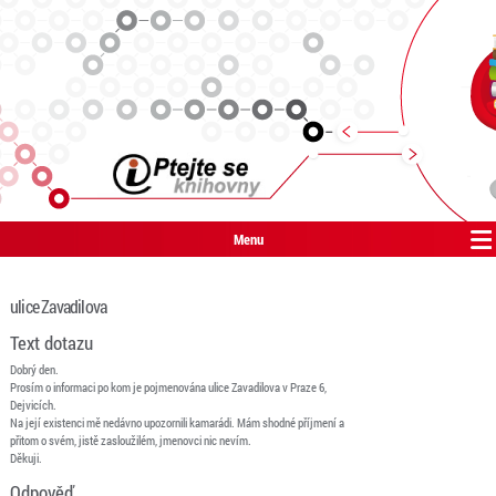
Menu
ulice Zavadilova
Text dotazu
Dobrý den.
Prosím o informaci po kom je pojmenována ulice Zavadilova v Praze 6,
Dejvicích.
Na její existenci mě nedávno upozornili kamarádi. Mám shodné příjmení a
přitom o svém, jistě zasloužilém, jmenovci nic nevím.
Děkuji.
Odpověď