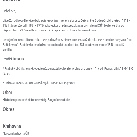
Dobrý den,
ulice Zavadilova (Dejvice) byla pojmenována jménem starosty Dejvic, který zde působil v letech 1919 -
1921. Josef Zavadil (1881 - 1943), rukavičkář a jeden ze zakládajících členů KSČ, bydlel ve Starých
Dejvicích čp. 93. Ve volbách v roce 1919 reprezentoval sociální demokracii.
Jeho jméno nese ulice od roku 1947, Od svého vzniku v roce 1925 až do roku 1947 se ulice nazývala "Pod
Bořislavkou". Bořislavka byla kdysi hospodářská usedlost čp. 534, postavená v roce 1840, dnes již
zaniklá.
Použitá literatura:
* Pražský uličník : encyklopedie názvů pražských veřejných prostranství. 1. vyd. Praha : Libri, 1997-1998
(2. sv.)
* Kniha o Praze 6. 3., upr. a rozš. vyd. Praha : MILPO, 2004.
Obor
Historie a pomocné historické vědy. Biografické studie
Okres
--
Knihovna
Národní knihovna ČR