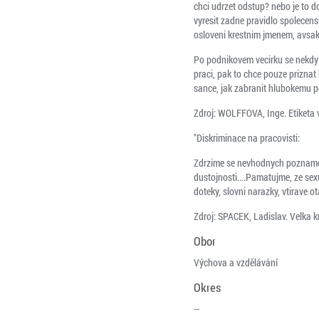
chci udrzet odstup? nebo je to 
vyresit zadne pravidlo spolecen
osloveni krestnim jmenem, avsak 
Po podnikovem vecirku se nekdy s
praci, pak to chce pouze priznat 
sance, jak zabranit hlubokemu po
Zdroj: WOLFFOVA, Inge. Etiketa 
"Diskriminace na pracovisti:
Zdrzime se nevhodnych poznamek n
dustojnosti....Pamatujme, ze sex
doteky, slovni narazky, vtirave ot
Zdroj: SPACEK, Ladislav. Velka k
Obor
Výchova a vzdělávání
Okres
--