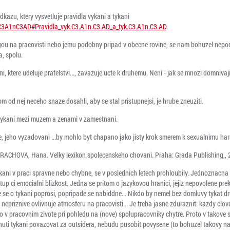
dkazu, ktery vysvetluje pravidla vykani a tykani
ykC3A1nC3AD#Pravidla_vyk.C3.A1n.C3.AD_a_tyk.C3.A1n.C3.AD
.
egou na pracovisti nebo jemu podobny pripad v obecne rovine, se nam bohuzel nepoda
a, spolu.
i, ktere udeluje pratelstvi..., zavazuje ucte k druhemu. Neni - jak se mnozi domniva
 od nej neceho snaze dosahli, aby se stal pristupnejsi, je hrube zneuziti.
 tykani mezi muzem a zenami v zamestnani.
 jeho vyzadovani ...by mohlo byt chapano jako jisty krok smerem k sexualnimu haras
RACHOVA, Hana. Velky lexikon spolecenskeho chovani. Praha: Grada Publishing,, 
vykani v praci spravne nebo chybne, se v poslednich letech prohloubily. Jednoznacna 
stup ci emocialni blizkost. Jedna se pritom o jazykovou hranici, jejiz nepovolene pr
 ze se o tykani poprosi, popripade se nabiddne... Nikdo by nemel bez domluvy tykat
a nepriznive ovlivnuje atmosferu na pracovisti... Je treba jasne zduraznit: kazdy c
to v pracovnim zivote pri pohledu na (nove) spolupracovniky chytre. Proto v takove s
ti tykani povazovat za outsidera, nebudu pusobit povysene (to bohuzel takovy nasl