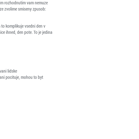
vasim rozhodnutim vam nemuze
ize zvolime smiseny zpusob:
m to komplikuje vsedni den v
ice ihned, den pote. To je jedina
vani lidske
ani pocituje, mohou to byt