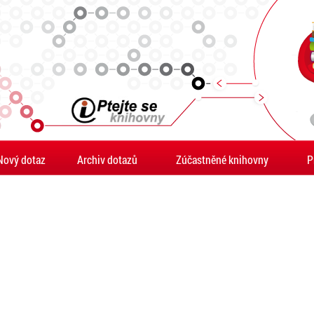
Nový dotaz
Archiv dotazů
Zúčastněné knihovny
P