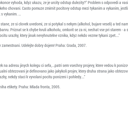
dokonce vyhoda, kdyz ukazu, ze je urcity odstup dulezity?" Problem s odpovedi a 
skeho chovani. Casto pomuze zmirnit pocitovy odstup mezi tykanim a vykanim, jestl
s vykanim. ...
tane, ze si clovek uvedomi, ze si potykal s nekym (alkohol, bujare veseli) a ted na
barvu. Priznat se k chybe kvuli alkoholu, omluvit se za ni, nechat vse pri starem - a s
citu urazky, ktery jinak nevyhnutelne vznika, kdyz nekdo vezme tykani zpet...."
v zamestnani. Udelejte dobry dojem! Praha: Grada, 2007.
a adresu jinych kolegu ci sefa,...patri sem vsechny projevy, ktere vedou k ponizo
ualni obtezovani je definovano jako jakykoli projev, ktery druha strana jako obtezov
azky, nekdy staci k vyvolani pocitu ponizeni i pohledy...."
niha etikety. Praha: Mlada fronta, 2005.