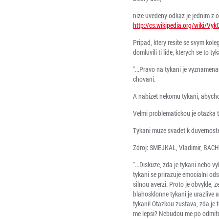
nize uvedeny odkaz je jednim z o
http://cs.wikipedia.org/wiki/V
Pripad, ktery resite se svym kol
domluvili ti lide, kterych se to tyk
"...Pravo na tykani je vyznamenan
chovani.
A nabizet nekomu tykani, abychom
Velmi problematickou je otazka
Tykani muze svadet k duvernoste,
Zdroj: SMEJKAL, Vladimir, BACH
"...Diskuze, zda je tykani nebo 
tykani se prirazuje emocialni od
silnou averzi. Proto je obvykle,
blahosklonne tykani je urazlive 
tykani! Otazkou zustava, zda je 
me lepsi? Nebudou me po odmitnu