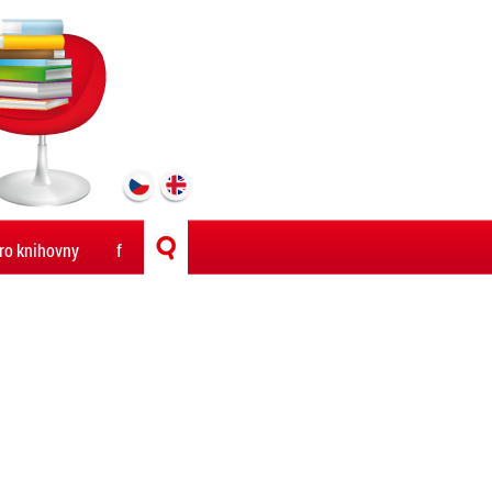
ro knihovny
f