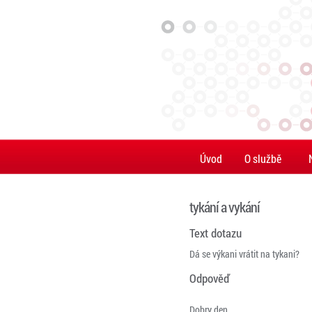
Úvod
O službě
tykání a vykání
Text dotazu
Dá se výkani vrátit na tykani?
Odpověď
Dobry den,