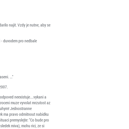
rilo najit. Vzdy je nutne, aby se
ji - duvodem pro nedbale
eni. ..."
2007.
odpoved neexistuje....vykani a
ekroceni muze vyvolat mrzutost az
 druhym! Jednostranne
lovek ma pravo odmitnout nabidku
ituaci premyslejte: "Co bude pro
edek miva), mohu rici, ze si