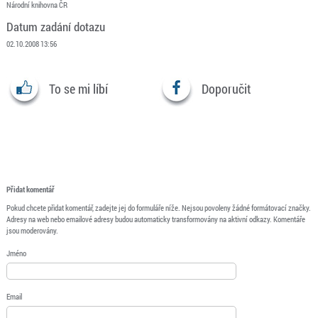
Národní knihovna ČR
Datum zadání dotazu
02.10.2008 13:56
To se mi líbí
Doporučit
Přidat komentář
Pokud chcete přidat komentář, zadejte jej do formuláře níže. Nejsou povoleny žádné formátovací značky.
Adresy na web nebo emailové adresy budou automaticky transformovány na aktivní odkazy. Komentáře
jsou moderovány.
Jméno
Email