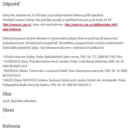
Odpověď
Dobrý den, obáváme se, že Váš dotaz je pro zdroje Národní knihovny příliš specifický.
Vhodnější institucí, kde by Vám jistě lépe poradili, je například Ústav pro jazyk český AV ČR
(
http://www.ujc.cas.cz
), ústav má i svoji knihovnu -
http://www.ujc.cas.cz/oddeleni/index.php?
page=knihovna
.
Nalezli jsme pouze stručné informace s vyjmenováním přípon, které se používají při odvozování
podstatných jmen "příslušných ke skupině lidí" (ke kolektivu, stoupenci hnutí a směrů), avšak bohužel
žádné další podrobnější údaje. Tyto informace naleznete v následujících publikacích:
* Příruční mluvnice češtiny. Praha: Nakladatelství Lidové noviny, 1995. Str. 117. ISBN 80-7106-134-4.
* SVOBODOVÁ, Diana. Průvodce českou slovní zásobou. Praha: Vade Mecum Bohemiae, 2006. Str. 28.
ISBN 80-86041-34-4.
* RUSÍNOVÁ, Zdenka. Tvoření slov v současné češtině. Brno: Masarykova univerzita, 1993. Str. 18. ISBN
80-210-0133-X.
* MALIŠ, Otakar; MACHOVÁ, Svatava. Současný český jazyk: nauka o tvoření slov: lexikografie. Praha:
Pedagogická fakulta Univerzity Karlovy, 1992. Str. 39. ISBN 80-7066-631-5.
Obor
Jazyk, lingvistika a literatura
Okres
--
Knihovna