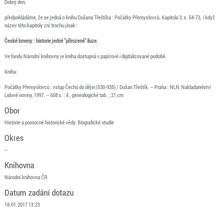
Dobrý den,
předpokládáme, že se jedná o knihu Dušana Třeštíka : Počátky Přemyslovců. Kapitola 3, s. 54-73, i když
název této kapitoly zní trochu jinak :
České kmeny : historie jedné "přirozené" iluze.
Ve fondu Národní knihovny je kniha dostupná v papírové i digitalizované podobě.
Kniha:
Počátky Přemyslovců : vstup Čechů do dějin (530-935) / Dušan Třeštík. -- Praha : NLN, Nakladatelství
Lidové noviny, 1997. -- 658 s. : il., genealogické tab. ; 21 cm
Obor
Historie a pomocné historické vědy. Biografické studie
Okres
--
Knihovna
Národní knihovna ČR
Datum zadání dotazu
18.01.2017 13:23