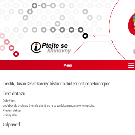
Menu
Třeštík, Dušan České kmeny: historie a skutečnost jedné koncepce.
Text dotazu
Dobrý den,
potřebovala bych pro čtenáře zjistit, co je to za dokument a jakého rozsahu.
Předem děkuji.
Krásný den.
Odpověď