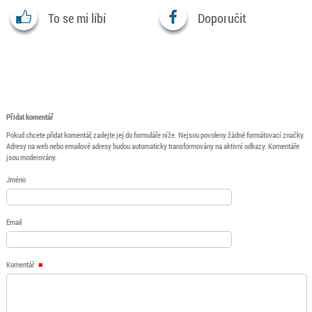
To se mi líbí
Doporučit
Přidat komentář
Pokud chcete přidat komentář, zadejte jej do formuláře níže. Nejsou povoleny žádné formátovací značky.
Adresy na web nebo emailové adresy budou automaticky transformovány na aktivní odkazy. Komentáře
jsou moderovány.
Jméno
Email
Komentář