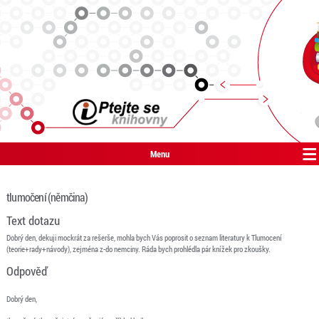
Menu
tlumočení (němčina)
Text dotazu
Dobrý den, dekuji mockrát za rešerše, mohla bych Vás poprosit o seznam literatury k Tlumocení
(teorie+rady+návody), zejména z-do nemciny. Ráda bych prohlédla pár knížek pro zkoušky.
Odpověď
Dobrý den,