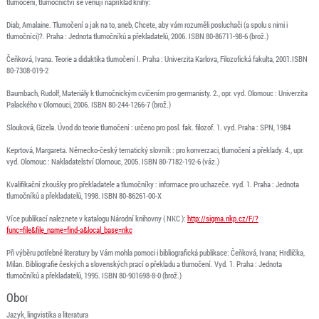
tlumočení, tlumočnictví se věnují například knihy:
Diab, Amalaine. Tlumočení a jak na to, aneb, Chcete, aby vám rozuměli posluchači (a spolu s nimi i
tlumočníci)?. Praha : Jednota tlumočníků a překladatelů, 2006. ISBN 80-86711-98-6 (brož.)
Čeňková, Ivana. Teorie a didaktika tlumočení I. Praha : Univerzita Karlova, Filozofická fakulta, 2001.ISBN
80-7308-019-2
Baumbach, Rudolf, Materiály k tlumočnickým cvičením pro germanisty. 2., opr. vyd. Olomouc : Univerzita
Palackého v Olomouci, 2006. ISBN 80-244-1266-7 (brož.)
Slouková, Gizela. Úvod do teorie tlumočení : určeno pro posl. fak. filozof. 1. vyd. Praha : SPN, 1984
Keprtová, Margareta. Německo-český tematický slovník : pro konverzaci, tlumočení a překlady. 4., upr.
vyd. Olomouc : Nakladatelství Olomouc, 2005. ISBN 80-7182-192-6 (váz.)
Kvalifikační zkoušky pro překladatele a tlumočníky : informace pro uchazeče. vyd. 1. Praha : Jednota
tlumočníků a překladatelů, 1998. ISBN 80-86261-00-X
Více publikací naleznete v katalogu Národní knihovny ( NKC ):
http://sigma.nkp.cz/F/?
func=file&file_name=find-a&local_base=nkc
Při výběru potřebné literatury by Vám mohla pomoci i bibliografická publikace: Čeňková, Ivana; Hrdlička,
Milan. Bibliografie českých a slovenských prací o překladu a tlumočení. Vyd. 1. Praha : Jednota
tlumočníků a překladatelů, 1995. ISBN 80-901698-8-0 (brož.)
Obor
Jazyk, lingvistika a literatura