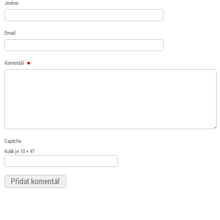
Jméno
Email
Komentář
Captcha
Kolik je 10 + 4?