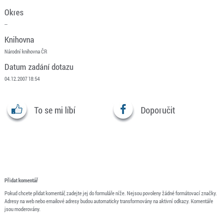
Okres
--
Knihovna
Národní knihovna ČR
Datum zadání dotazu
04.12.2007 18:54
To se mi líbí
Doporučit
Přidat komentář
Pokud chcete přidat komentář, zadejte jej do formuláře níže. Nejsou povoleny žádné formátovací značky.
Adresy na web nebo emailové adresy budou automaticky transformovány na aktivní odkazy. Komentáře
jsou moderovány.