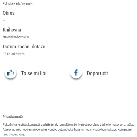
Politické vědy. Vojenství
Okres
--
Knihovna
Národní knihovna ČR
Datum zadání dotazu
07.12.2012 09:24
To se mi líbí
Doporučit
Přidat komentář
Pokud chcete přidat komentář, zadejte jej do formuláře níže. Nejsou povoleny žádné formátovací značky.
Adresy na web nebo emailové adresy budou automaticky transformovány na aktivní odkazy. Komentáře
jsou moderovány.