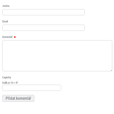
Jméno
Email
Komentář
Captcha
Kolik je 10 + 4?