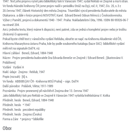
1947. Text jeho projevu vyšel jako bibliofilský tisk k Vánocům 1947, vydal Reklub ve Znojmě a má 6 stran.
Ve fondu Národní knihovny ČR jsme projev našli v periodiku Stráž na Dyji, roč.II, 1947, čís. 25, s.3 z
20.června 1947, článek Historický den města Znojma. Triumfální vjezd presidenta Budovatele do města
Otakarova. a dále v knize projevů NOVOTNÝ, Karel. Edvard Beneš Odsun Němců z Československa.
Výbor z Pamětí, projevů a dokumentů 1940 - 1947. Praha: Nakladatelství Dita, 1996. ISBN 80-95926-06-7
na straně 204.
Ani z jednoho textu, který máme k dispozici, není patrné, zda se jedná o kompletní projev nebo je trošku
zkrácený či upravený.
Pokud byste chtěl text z vánočního vydání Reklubu, obraťte se např. na Knihovnu Akademie věd ČR,
Knihovnu Masarykova ústavu Praha, kde by podle souborného katalogu (baze SKC) bibliofilské vydání
měli mít na signatuře Dol74, viz
Hlavní záhlaví Beneš, Edvard, 1884-1948
Název Projev presidenta budovatele Dra Edvarda Beneše ve Znojmě / Edvard Beneš ; [ilustrováno V.
Poláškem]
Vydání Vydání A
Nakl. údaje Znojmo : Reklub, 1947
Popis (rozsah) [6] s.
Ve fondu ABB085 [AV ČR - Knihovna MSÚ Praha] -- sign. Dol74
Další původce Polášek, Viktor, 1911-1989
Poznámka Projev pronesený při návštěvě Znojma dne 13. června 1947
Jako bibliofilský tisk pro Reklub ve Znojmě k Vánocům 1947 vytiskla knihtiskárna V. Kotka
Předmět. heslo Beneš, Edvard, 1884-1948
Předmět. heslo * 1947
Předmět. heslo prezident republiky
Předmět. heslo Znojmo (Česko)
Forma a žánr * projevy * bibliofilie
Obor