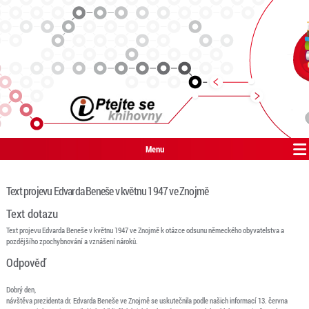
Menu
Text projevu Edvarda Beneše v květnu 1947 ve Znojmě
Text dotazu
Text projevu Edvarda Beneše v květnu 1947 ve Znojmě k otázce odsunu německého obyvatelstva a
pozdějšího zpochybnování a vznášení nároků.
Odpověď
Dobrý den,
návštěva prezidenta dr. Edvarda Beneše ve Znojmě se uskutečnila podle našich informací 13. června