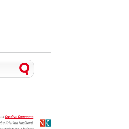
enci
Creative Commons
ebu Kristýna Hasíková.