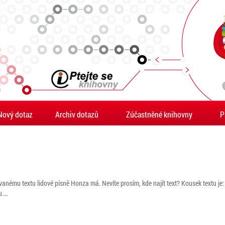
Nový dotaz
Archiv dotazů
Zúčastněné knihovny
P
anému textu lidové písně Honza má. Nevíte prosím, kde najít text? Kousek textu je
...