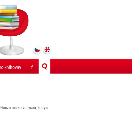
ro knihovny
f
: Honza má krávu lysou, kobylu