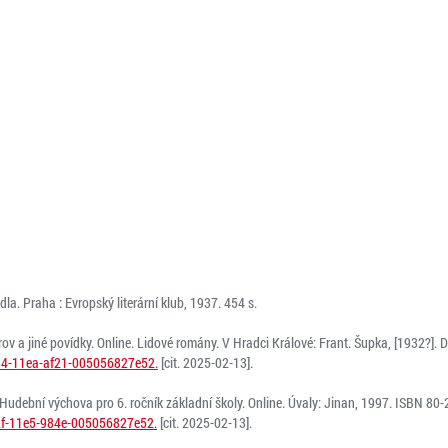
la. Praha : Evropský literární klub, 1937. 454 s.
v a jiné povídky. Online. Lidové romány. V Hradci Králové: Frant. Šupka, [1932?]. 
b84-11ea-af21-005056827e52.
[cit. 2025-02-13].
Hudební výchova pro 6. ročník základní školy. Online. Úvaly: Jinan, 1997. ISBN 80
92f-11e5-984e-005056827e52.
[cit. 2025-02-13].