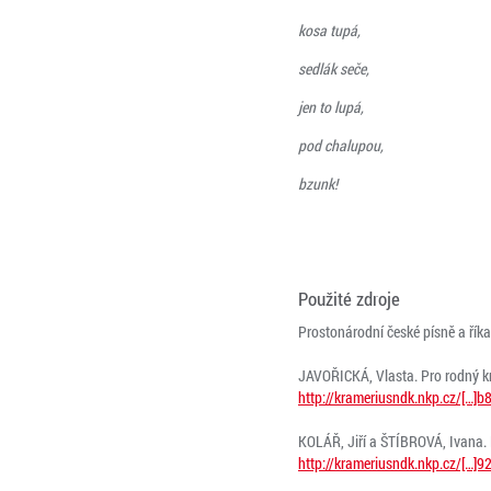
kosa tupá,
sedlák seče,
jen to lupá,
pod chalupou,
bzunk!
Použité zdroje
Prostonárodní české písně a říkad
JAVOŘICKÁ, Vlasta. Pro rodný kro
http://krameriusndk.nkp.cz/[…]
KOLÁŘ, Jiří a ŠTÍBROVÁ, Ivana. 
http://krameriusndk.nkp.cz/[…]