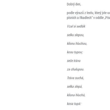
Dobrý den,
podle výrazů z textu, který jste
písních a říkadlech“ v oddíle „Pí
Vzal si sedlák
selku slepou,
klisnu hluchou,
kosu tupou;
seče trávu
za chalupou.
Tráva suchá,
selka slepá,
klisna hluchá,
kosa tupá: