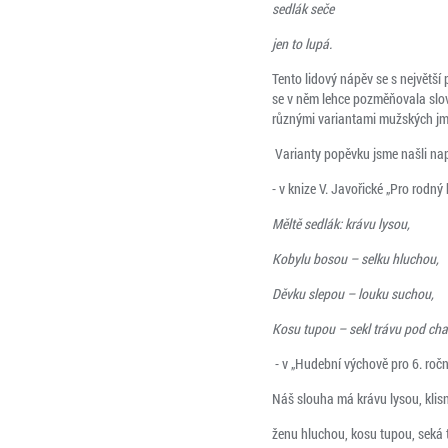
sedlák seče
jen to lupá.
Tento lidový nápěv se s největš
se v něm lehce pozměňovala slova
různými variantami mužských jm
Varianty popěvku jsme našli nap
- v knize V. Javořické „Pro rodný 
Měltě sedlák: krávu lysou,
Kobylu bosou – selku hluchou,
Děvku slepou – louku suchou,
Kosu tupou – sekl trávu pod cha
- v „Hudební výchově pro 6. ročn
Náš slouha má krávu lysou, klis
ženu hluchou, kosu tupou, seká 