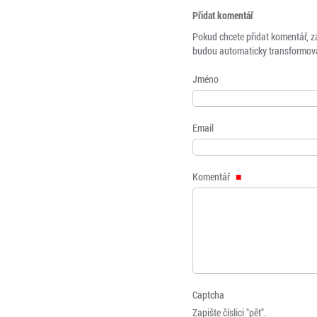
Přidat komentář
Pokud chcete přidat komentář, z
budou automaticky transformová
Jméno
Email
Komentář
Captcha
Zapište číslici "pět".