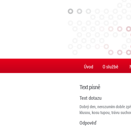
Úvod
O službě
Text písně
Text dotazu
Dobrý den, nerozumím dobře zpív
klusou, kosu tupou, trávu suchou.
Odpověď