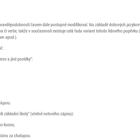
í pravděpodobností časem dále postupně modifikoval. Na základě dobových jazykovýc
 či verše, takže v současnosti existuje celá řada variant tohoto lidového popěvku 
en apod.).
ř.:
krov a jiné povídky“:
lupou.
ík základní školy“ (včetně notového zápisu):
nu kusou,
trávu za chalupou.