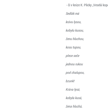
- či v knize K. Plicky „Veselá kop
Sedlák má
krávu lysou,
kobylu kusou,
ženu hluchou,
kosu tupou,
přece seče
jednou rukou
pod chalupou,
bzunk!
Kráva lysá,
kobyla kusá,
žena hluchá,