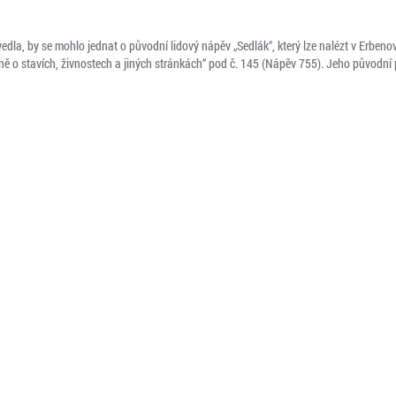
 uvedla, by se mohlo jednat o původní lidový nápěv „Sedlák“, který lze nalézt v Erbe
sně o stavích, živnostech a jiných stránkách“ pod č. 145 (Nápěv 755). Jeho původní p