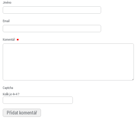
Jméno
Email
Komentář
Captcha
Kolik je 4+4 ?