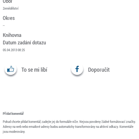
Obor
Zemědělství
Okres
--
Knihovna
Datum zadání dotazu
05.04.2013 08:25
To se mi líbí
Doporučit
Přidat komentář
Pokud chcete přidat komentář, zadejte jej do formuláře níže. Nejsou povoleny žádné formátovací značky.
Adresy na web nebo emailové adresy budou automaticky transformovány na aktivní odkazy. Komentáře
jsou moderovány.