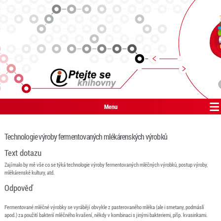
Menu
Technologie výroby fermentovaných mlékárenských výrobků
Text dotazu
Zajímalo by mě vše co se týká technologie výroby fermentovaných mléčných výrobků, postup výroby,
mlékárenské kultury, atd.
Odpověď
Fermentované mléčné výrobky se vyrábějí obvykle z pasterovaného mléka (ale i smetany, podmáslí
apod.) za použití bakterií mléčného kvašení, někdy v kombinaci s jinými bakteriemi, příp. kvasinkami.