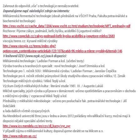
Zahrnout do odpovědi „vše“ o technologii je nerealizovatelné.
Doporučujeme např. následující zdroje na internetu:
Mlékárenská fermentační technologie (obsah přednášek na VŠCHT Praha, Fakulta potravinářské a
biochemické technologie)
http://eso.vscht.cz/cache_data/1204/www.vscht.cz/tmt/studium/technologie/MFT_prednasky.pdf
Rozhovor: Pijeme zákys, podmáslí, kefír, kyšku, acidofilní či jogurtové mléko?
http://www.coopclub.cz/zakys-podmasli-kefir-kyska-acidofilni-a-jogurtove-mleko/2683
viscojis/teens.cz: Kysané mléčné výrobky
http://www.viscojis.cz/teens/index.php?
option=com_content&view=article&id=123:107&catid=96:mleko-a-mlene-vyrobky&Itemid=146
V knihovně ÚZEI (www.nzpk.cz) jsou k dispozici:
Mlékárenská technologie / Ladislav Forman a kol. (učební texty)
Výroba tvarohu a tvarohových specialit : nové technologie / Josef Strmiska a kol.
Technologie pro 1. ročník SOU : Mlékárenská výroba / Ladislav Forman ; Jaroslav Čepička
Technologie pro 4. ročník střední průmyslové školy studijního oboru zpracování mléka / E. Zimák
Technologie mléčných výrobků / Miloš Teplý a kol.
Výzkum čistých mlékařských kultur : literární studie 1981. III. / Augustin Lukáš
Mléčné speciality, jejich výroba a příprava v domácnosti: určeno spotřebitelům a pracovníkům v obchodu
s mléčnými výrobky / vypracoval Miloš Teplý a kol.
Přednášky z mlékařské mikrobiologie : určeno pro posluchače fak. potravinářské technologie / Jiří
Doležálek
a řada dalších včetně cizojazyčných.
Na Mendelově univerzitě Brno jsou v lednu a únoru 2012 pořádány rekvalifikační kurzy, možná mají k
dispozici nějaké speciální učební texty.
http://www.icv.mendelu.cz/en/czv/dl_kurzy/vyr_syr
V případě zájmu o mlékárenské kultury, doporučujeme obrátit se na Milcom a.s.
http://www.milcom-as.cz/