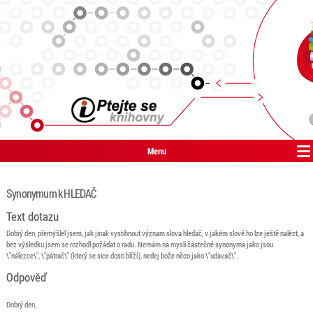
Menu
Synonymum k HLEDAČ
Text dotazu
Dobrý den, přemýšlel jsem, jak jinak vystihnout význam slova hledač, v jakém slově ho lze ještě nalézt, a
bez výsledku jsem se rozhodl požádat o radu. Nemám na mysli částečné synonyma jako jsou
\"nálezce\", \"pátrač\" (který se sice dosti blíží), nedej bože něco jako \"udavač\".
Odpověď
Dobrý den,