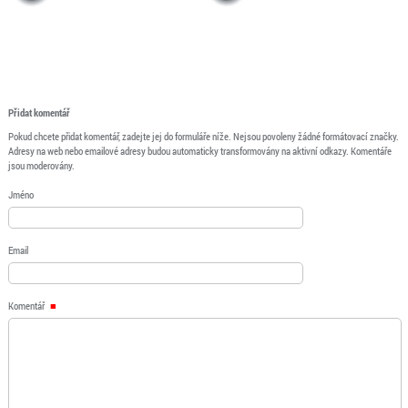
Přidat komentář
Pokud chcete přidat komentář, zadejte jej do formuláře níže. Nejsou povoleny žádné formátovací značky.
Adresy na web nebo emailové adresy budou automaticky transformovány na aktivní odkazy. Komentáře
jsou moderovány.
Jméno
Email
Komentář