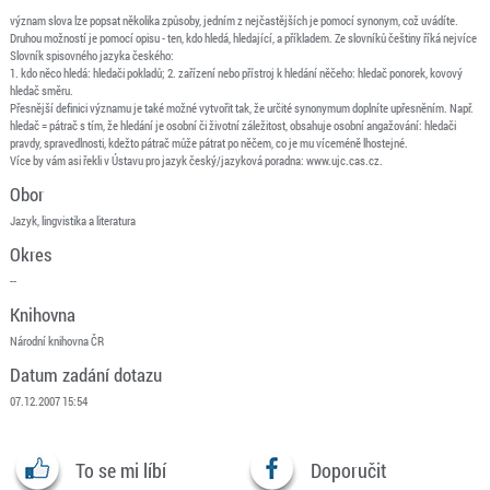
význam slova lze popsat několika způsoby, jedním z nejčastějších je pomocí synonym, což uvádíte.
Druhou možností je pomocí opisu - ten, kdo hledá, hledající, a příkladem. Ze slovníků češtiny říká nejvíce
Slovník spisovného jazyka českého:
1. kdo něco hledá: hledači pokladů; 2. zařízení nebo přístroj k hledání něčeho: hledač ponorek, kovový
hledač směru.
Přesnější definici významu je také možné vytvořit tak, že určité synonymum doplníte upřesněním. Např.
hledač = pátrač s tím, že hledání je osobní či životní záležitost, obsahuje osobní angažování: hledači
pravdy, spravedlnosti, kdežto pátrač může pátrat po něčem, co je mu víceméně lhostejné.
Více by vám asi řekli v Ústavu pro jazyk český/jazyková poradna: www.ujc.cas.cz.
Obor
Jazyk, lingvistika a literatura
Okres
--
Knihovna
Národní knihovna ČR
Datum zadání dotazu
07.12.2007 15:54
To se mi líbí
Doporučit