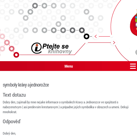
Menu
symboly krávy a jednorožce
Text dotazu
Dobry den, zajimali by mne nejake informace o symbolech Kravy a Jednorozce ve spojitosti s
nabozenstvym ( asi predevsim krestansvym ) a pripadne jejich symbolika v obrazech a umeni. Dekuji
mnohokrat.
Odpověď
Dobrý den,