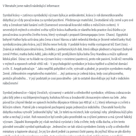
V literatuře jsme nalezli následující informace:
Symbol krávy = zatímco symbolický význam býka je ambivalentní, kráva (v roli domestikovaného
dobytka) je vždy považována za symbol pozitivní. Představuje mateřské, životodárné síly země a pro své
rohy a ženskost také lunární svět (Sumerové srovnávali kravské mléko s měsíčním svitem). V
severských mýtech o stvoření světa vylíže kráva Audhumla ze slaného ledu praotce Ásů Búriho a je
považována za prvního živého tvora, který vystoupil z propasti Ginnungagapu (srov. Chaos). Egyptská
bohyně Hathor byla uctívána jako žena s kraví hlavou a také nebeská klenba je (kromě nebešťanky Nut)
symbolizována jako kráva, jejíž břicho nese hvězdy. V podobě krávy mohla vystupovat též Eset (Isis). -
Známá je indická posvátná kráva, živitelka z prehistorických dob, která slibuje plodnost a hojnost (bohyně
země Prthivi, matka bohů Aditi), jako Aditi je též protějškem býka boha Šivy Nandina a může splňovat
lidská přání. Důraz se tu klade na význam krávy v existenci pastevců, proto role pasivní, kvůli níž nemohla
v mýtech a eposech sehrát větší roli.- V psychologické symbolice je kráva trpělivé a užitečné domácí
zvíře. E. Aeppli pokračuje: " Jako nepříliš pohyblivé zvíře, vytrvalé a plodné, je prostým symbolem matky
Země, ztělesněním vegetativního mateřství... Její potravou je zelená tráva, tedy cosi přirozeného,
protože přírodního... V její podstatě je cosi posvátného - jak to ostatně dosvědčuje její kult v indickém
náboženství
Symbol jednorožce = bájný živočich, významný v antické a středověké symbolice, většinou zobrazován
jako bílý jelen s rozštěpenými kopyty, koňskou hřívou a šroubovitě zkrouceným rohem na čele. Jeho
původ lze zřejmě hledat ve spisech řeckého dějepisce Ktésia (asi 400 př. n.l.), který informuje o zvířeti s
léčivým rohem. Patrně jde o nesprávně pochopený popis jednorožce indického. Chovatelé hovězího
dobytka mohou vytvořit "jednorohé býky" tak, že teleti na místech, kde vyrůstají rohy přetáhnou kůži přes
sebe a nechají ji srůst. Roh nosorožce byl ceněn jako prostředek na zvýšení potence a má zjevně falický
význam. Západní ikonografie jej však nechává vyrůstat z čela zvířete, tedy sídla ducha, a tím tento
původně sexuální symbol spiritualizuje. Jednorožec se tak stává symbolem čistoty a síly a středověké
miniatury a tapiserie ukazují, že jej lze ulovit jedině za pomoci čisté panny, do jejíhož klína se pln důvěry