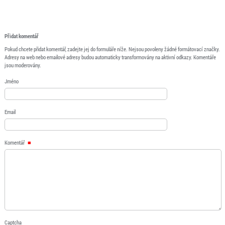
Přidat komentář
Pokud chcete přidat komentář, zadejte jej do formuláře níže. Nejsou povoleny žádné formátovací značky.
Adresy na web nebo emailové adresy budou automaticky transformovány na aktivní odkazy. Komentáře
jsou moderovány.
Jméno
Email
Komentář
Captcha