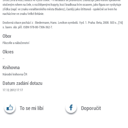
stočeným rohem na čele, s rozštěpenými kopyty, kozí bradkoua lvím ocasem, jako figura se vyskytuje
zřídka (např. ve znaku voralrberského města Bludenz), častěji jako štíttonoš - společně se lvem ho
nacházíme ve znaku Velké Británie.
Doslovná citace pochází z : Biedermann, Hans. Lexikon symbolů. Vyd. 1. Praha: Beta, 2008. 503 s., [16]
s. barev. obr. příl. ISBN 978-80-7306-362-7.
Obor
Filozofie a náboženství
Okres
--
Knihovna
Národní knihovna ČR
Datum zadání dotazu
17.12.2012 17:17
To se mi líbí
Doporučit