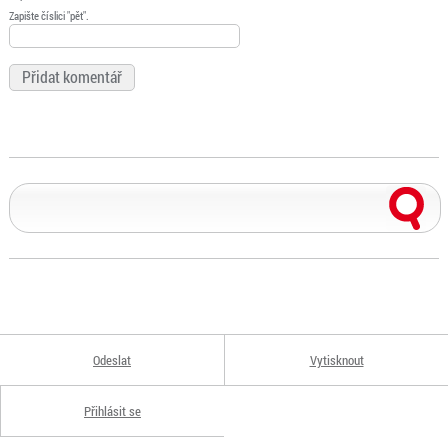
Zapište číslici "pět".
Odeslat
Vytisknout
Přihlásit se