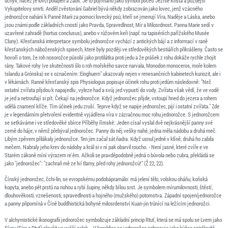
uchýlí, načež je lovci polapen a zabit. Je to pojímáno jako symbol početí Ježíše Krista a pozdější
Vykupitelovy smrti. Anděl zvěstování Gabriel bývá někdy zobrazován jako lovec, jenž vzácného
jednorožce nahání k Panně Marii za pomoci lovecký psů, kteří se jmenují Víra, Naděje a Láska, anebo
jsou známi podle základních cností jako Pravda, Spravedlnost, Mír a Milosrdnost. Panna Marie sedí v
uzavřené zahradě (hortus conclusus), anebo v růžovém keři (např. na tapisériích pařížského Musée
Cluny). Křesťanská interpretace symbolu jednorožce vychází z antických bájí a z informací v raně
křesťanských náboženských spisech, které byly později ve středověkých bestiářích přikrášleny. Často se
hovoří o tom, že roh nosorožce působí jako protilátka proti jedu a že prášek z rohu dokáže rychle zhojit
rány. Takové rohy (ve skutečnosti šlo o roh mořského savce narvala, Monodon monoceros, moře kolem
Islandu a Grónska) se s označením :Einghuern" ukazovaly nejen v renesančních kabinetech kuriozit, ale i
v lékárnách. Ranně křesťanský spis Physiologus popisuje účinek rohu proti jedům následovně: "Než
ostatní zvířata přijdou k napajedlu , vyleze had a svůj jed vypustí do vody. Zvířata však vědí, že ve vodě
je jed a netroufají si pít. Čekají na jednorožce. Když jednorožec přijde, vstoupí hned do jezera a rohem
udělá znamení kříže. Tím účinek jedu zruší. Teprve když se napije jednorožec, pijí i ostatní zvířata." Zde
je v legendárním přetvoření evidentně vyjádřena víra v zázračnou moc rohu jednorožce. S jednorožcem
se setkáváme i ve středověké sbírce Příběhy římské: Jeden císař vyslal dvě nejkrásnější panny své
země do háje, v němž přebýval jednorožec. Panny do něj vešky nahé, jedna měla nádobu a druhá meč.
Libým zpěvem přilákaly jednorožce. Ten jim začal sát ňadra. Když usnul jedné v klíně, druhá ho zabila
mečem. Nabraly jeho krev do nádoby a král si v ní pak obarvil roucho. - Není jasné, které zvíře e ve
Starém zákoně míní výrazem re'ém. Ačkoli se pravděpodobně jedná o bůvola nebo zubra, překládá se
jako "jednorožec": "zachraň mě ze lví tlamy, před rohy jednorožců!" (Ž 22, 22).
Čínský jednorožec, čchi-lin, se evropskému podobápramálo: má jelení tělo, volskou oháňu, koňská
kopyta, anebo pět prstů na nohou a rybí šupiny, někdy bílou srst. Je symbolem mírumilovnosti, štěstí,
dlouhověkosti, vznešenosti, spravedlnosti a hojného (mužského) potomstva. Západní spojeníjednorožce
a panny připomíná v Číně buddhistická bohyně milosrdenství Kuan-jin trůnící na ležícím jednorožci.
V alchymistické ikonografii jednorožec symbolizuje základní princip Rtuť, která se má spolu se Lvem jako
Sírou (Síra a Rtuť) sloučit ve vyšší celek. - V heraldice se jednorožec zobrazuje jako kůňse spirálovitě