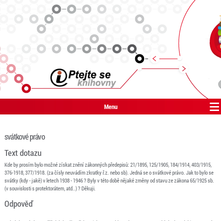
Menu
svátkové právo
Text dotazu
Kde by prosím bylo možné získat znění zákonných předepisů: 21/1895, 125/1905, 184/1914, 403/1915,
376-1918, 377/1918. (za čísly neuvádím zkratky ř.z. nebo sb). Jedná se o svátkové právo. Jak to bylo se
svátky (kdy - jakě) v letech 1938 - 1946 ? Byly v této době nějaké změny od stavu ze zákona 65/1925 sb.
(v souvislosti s protektorátem, atd..) ? Děkuji.
Odpověď