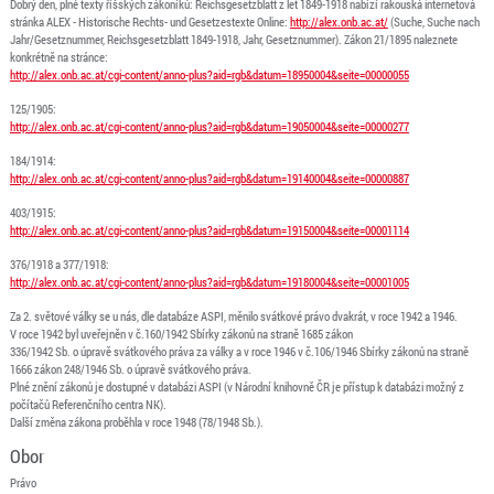
Dobrý den, plné texty říšských zákoníků: Reichsgesetzblatt z let 1849-1918 nabízí rakouská internetová
stránka ALEX - Historische Rechts- und Gesetzestexte Online:
http://alex.onb.ac.at/
(Suche, Suche nach
Jahr/Gesetznummer, Reichsgesetzblatt 1849-1918, Jahr, Gesetznummer). Zákon 21/1895 naleznete
konkrétně na stránce:
http://alex.onb.ac.at/cgi-content/anno-plus?aid=rgb&datum=18950004&seite=00000055
125/1905:
http://alex.onb.ac.at/cgi-content/anno-plus?aid=rgb&datum=19050004&seite=00000277
184/1914:
http://alex.onb.ac.at/cgi-content/anno-plus?aid=rgb&datum=19140004&seite=00000887
403/1915:
http://alex.onb.ac.at/cgi-content/anno-plus?aid=rgb&datum=19150004&seite=00001114
376/1918 a 377/1918:
http://alex.onb.ac.at/cgi-content/anno-plus?aid=rgb&datum=19180004&seite=00001005
Za 2. světové války se u nás, dle databáze ASPI, měnilo svátkové právo dvakrát, v roce 1942 a 1946.
V roce 1942 byl uveřejněn v č.160/1942 Sbírky zákonů na straně 1685 zákon
336/1942 Sb. o úpravě svátkového práva za války a v roce 1946 v č.106/1946 Sbírky zákonů na straně
1666 zákon 248/1946 Sb. o úpravě svátkového práva.
Plné znění zákonů je dostupné v databázi ASPI (v Národní knihovně ČR je přístup k databázi možný z
počítačů Referenčního centra NK).
Další změna zákona proběhla v roce 1948 (78/1948 Sb.).
Obor
Právo