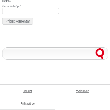
Captcha
Zapište číslici "pět".
Odeslat
Vytisknout
Přihlásit se