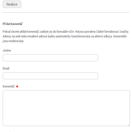
Reakce
Přidat komentář
Pokud chcete přidat komentář, zadejte jej do formuláře níže. Nejsou povoleny žádné formátovací značky.
Adresy na web nebo emailové adresy budou automaticky transformovány na aktivní odkazy. Komentáře
jsou moderovány.
Jméno
Email
Komentář