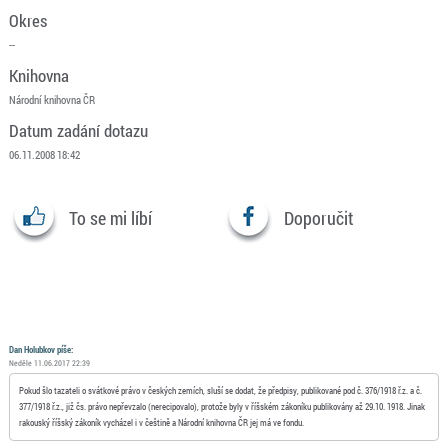
Okres
--
Knihovna
Národní knihovna ČR
Datum zadání dotazu
06.11.2008 18:42
To se mi líbí
Doporučit
Dan Holubkov píše:
Neděle 11.06.2017 22:39
Pokud šlo tazateli o svátkové právo v českých zemích, sluší se dodat, že předpisy, publikované pod č. 376/1918 ř.z. a č.
377/1918 ř.z., již čs. právo nepřevzalo (nerecipovalo), protože byly v říšském zákoníku publikovány až 29.10. 1918. Jinak
rakouský říšský zákoník vycházel i v češtině a Národní knihovna ČR jej má ve fondu.