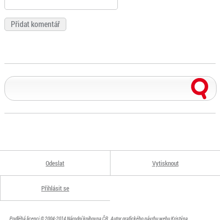
Odeslat
Vytisknout
Přihlásit se
Podléhá licenci
© 2004-2014
Národní knihovna ČR
. Autor grafického návrhu webu Kristýna