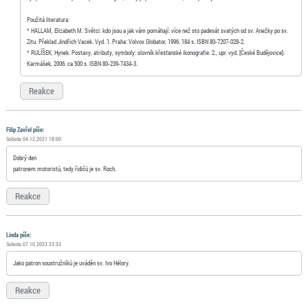
Použitá literatura:
* HALLAM, Elizabeth M. Světci: kdo jsou a jak vám pomáhají: více než sto padesát svatých od sv. Anežky po sv.
Zitu. Překlad Jindřich Vacek. Vyd. 1. Praha: Volvox Globator, 1996. 184 s. ISBN 80-7207-028-2.
* RULÍŠEK, Hynek. Postavy, atributy, symboly: slovník křesťanské ikonografie. 2., upr. vyd. [České Budějovice]:
Karmášek, 2006. ca 500 s. ISBN 80-239-7434-3.
Reakce
Filip Zavřel píše:
Sobota 04.12.2021 18:00
Dobrý den
patronem motoristů, tedy řidičů je sv. Roch.
Reakce
Linda píše:
Sobota 07.10.2023 23:53
Jako patron soustružníků je uváděn sv. Ivo Hélory.
Reakce