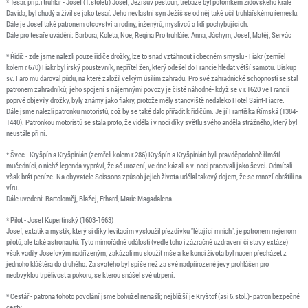
* Tesař, příp.i truhlář - Josef (1.století) Josef, Ježíšův pěstoun, třebaže byl potomkem židovského krále
Davida, byl chudý a živil se jako tesař. Jeho nevlastní syn Ježíš se od něj také učil truhlářskému řemeslu.
Dále je Josef také patronem otcovství a rodiny, inženýrů, myslivců a lidí pochybujících.
Dále pro tesaře uváděni: Barbora, Koleta, Noe, Regina Pro truhláře: Anna, Jáchym, Josef, Matěj, Servác
* Řidič - zde jsme nalezli pouze řidiče drožky, lze to snad vztáhnout i obecném smyslu - Fiakr (zemřel
kolem r.670) Fiakr byl irský poustevník, nepřítel žen, který odešel do Francie hledat větší samotu. Biskup
sv. Faro mu daroval půdu, na které založil velkým úsilím zahradu. Pro své zahradnické schopnosti se stal
patronem zahradníků; jeho spojení s nájemnými povozy je čistě náhodné- když se v r.1620 ve Francii
poprvé objevily drožky, byly známy jako fiakry, protože měly stanoviště nedaleko Hotel Saint-Fiacre.
Dále jsme nalezli patronku motoristů, což by se také dalo přiřadit k řidičům. Je jí Františka Římská (1384-
1440). Patronkou motoristů se stala proto, že viděla i v noci díky světlu svého anděla strážného, který byl
neustále při ní.
* Švec - Kryšpín a Kryšpinián (zemřeli kolem r.286) Kryšpín a Kryšpinián byli pravděpodobně římští
mučedníci, o nichž legenda vypráví, že ač urození, ve dne kázali a v noci pracovali jako ševci. Odmítali
však brát peníze. Na obyvatele Soissons způsob jejich života udělal takový dojem, že se mnozí obrátili na
víru.
Dále uvedeni: Bartoloměj, Blažej, Erhard, Marie Magadalena.
* Pilot - Josef Kupertinský (1603-1663)
Josef, extatik a mystik, který si díky levitacím vysloužil přezdívku "létající mnich", je patronem nejenom
pilotů, ale také astronautů. Tyto mimořádné události (vedle toho i zázračné uzdravení či stavy extáze)
však vadily Josefovým nadřízeným, zakázali mu sloužit mše a ke konci života byl nucen přecházet z
jednoho kláštěra do druhého. Za svatého byl spíše než za své nadpřirozené jevy prohlášen pro
neobvyklou trpělivost a pokoru, se kterou snášel své utrpení.
* Cestář - patrona tohoto povolání jsme bohužel nenašli; nejbližší je Kryštof (asi 6.stol.)- patron bezpečné
cesty