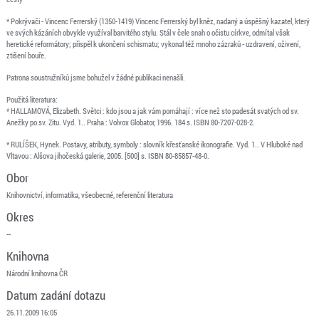
* Pokrývači - Vincenc Ferrerský (1350-1419) Vincenc Ferrerský byl kněz, nadaný a úspěšný kazatel, který
ve svých kázáních obvykle využíval barvitého stylu. Stál v čele snah o očistu církve, odmítal však
heretické reformátory; přispěl k ukončení schismatu; vykonal též mnoho zázraků - uzdravení, oživení,
ztišení bouře.
Patrona soustružníků jsme bohužel v žádné publikaci nenašli.
Použitá literatura:
* HALLAMOVÁ, Elizabeth. Světci : kdo jsou a jak vám pomáhají : více než sto padesát svatých od sv.
Anežky po sv. Zitu. Vyd. 1.. Praha : Volvox Globator, 1996. 184 s. ISBN 80-7207-028-2.
* RULÍŠEK, Hynek. Postavy, atributy, symboly : slovník křesťanské ikonografie. Vyd. 1.. V Hluboké nad
Vltavou : Alšova jihočeská galerie, 2005. [500] s. ISBN 80-85857-48-0.
Obor
Knihovnictví, informatika, všeobecné, referenční literatura
Okres
--
Knihovna
Národní knihovna ČR
Datum zadání dotazu
26.11.2009 16:05