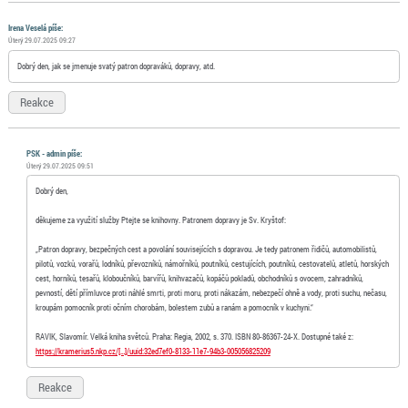
Irena Veselá píše:
Úterý 29.07.2025 09:27
Dobrý den, jak se jmenuje svatý patron dopraváků, dopravy, atd.
Reakce
PSK - admin píše:
Úterý 29.07.2025 09:51
Dobrý den,
děkujeme za využití služby Ptejte se knihovny. Patronem dopravy je Sv. Kryštof:
„Patron dopravy, bezpečných cest a povolání souvisejících s dopravou. Je tedy patronem řidičů, automobilistů,
pilotů, vozků, vorařů, lodníků, převozníků, námořníků, poutníků, cestujících, poutníků, cestovatelů, atletů, horských
cest, horníků, tesařů, kloboučníků, barvířů, knihvazačů, kopáčů pokladů, obchodníků s ovocem, zahradníků,
pevností, dětí přímluvce proti náhlé smrti, proti moru, proti nákazám, nebezpečí ohně a vody, proti suchu, nečasu,
kroupám pomocník proti očním chorobám, bolestem zubů a ranám a pomocník v kuchyni.“
RAVIK, Slavomír. Velká kniha světců. Praha: Regia, 2002, s. 370. ISBN 80-86367-24-X. Dostupné také z:
https://kramerius5.nkp.cz/[…]/uuid:32ed7ef0-8133-11e7-94b3-005056825209
Reakce