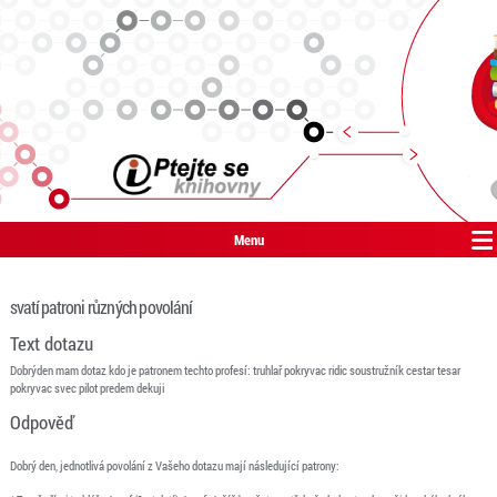
Menu
svatí patroni různých povolání
Text dotazu
Dobrýden mam dotaz kdo je patronem techto profesí: truhlař pokryvac ridic soustružník cestar tesar
pokryvac svec pilot predem dekuji
Odpověď
Dobrý den, jednotlivá povolání z Vašeho dotazu mají následující patrony: