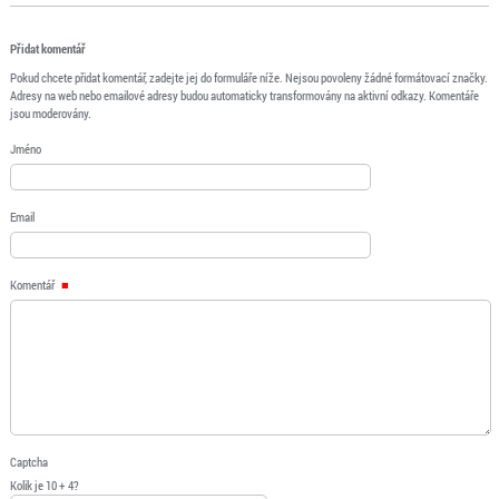
Přidat komentář
Pokud chcete přidat komentář, zadejte jej do formuláře níže. Nejsou povoleny žádné formátovací značky.
Adresy na web nebo emailové adresy budou automaticky transformovány na aktivní odkazy. Komentáře
jsou moderovány.
Jméno
Email
Komentář
Captcha
Kolik je 10 + 4?