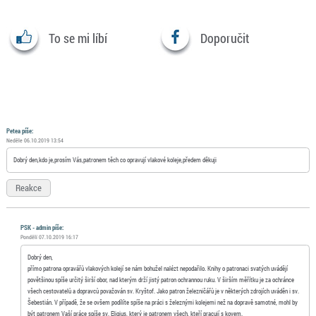
To se mi líbí
Doporučit
Petea píše:
Neděle 06.10.2019 13:54
Dobrý den,kdo je,prosím Vás,patronem těch co opravují vlakové koleje,předem děkuji
Reakce
PSK - admin píše:
Pondělí 07.10.2019 16:17
Dobrý den,
přímo patrona opravářů vlakových kolejí se nám bohužel nalézt nepodařilo. Knihy o patronaci svatých uvádějí
povětšinou spíše určitý širší obor, nad kterým drží jistý patron ochrannou ruku. V širším měřítku je za ochránce
všech cestovatelů a dopravců považován sv. Kryštof. Jako patron železničářů je v některých zdrojích uváděn i sv.
Šebestián. V případě, že se ovšem podílíte spíše na práci s železnými kolejemi než na dopravě samotné, mohl by
být patronem Vaší práce spíše sv. Eligius, který je patronem všech, kteří pracují s kovem.