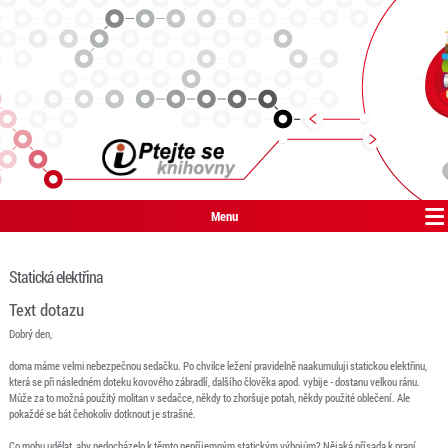
Menu
Statická elektřina
Text dotazu
Dobrý den,
doma máme velmi nebezpečnou sedačku. Po chvilce ležení pravidelně naakumuluji statickou elektřinu,
která se při následném doteku kovového zábradlí, dalšího člověka apod. vybije - dostanu velkou ránu.
Může za to možná použitý molitan v sedačce, někdy to zhoršuje potah, někdy použité oblečení. Ale
pokaždé se bát čehokoliv dotknout je strašné.
Co mohu udělat, aby nedocházelo k těmto nepříjemným statickým výbojům? Nějaká přísada k praní,