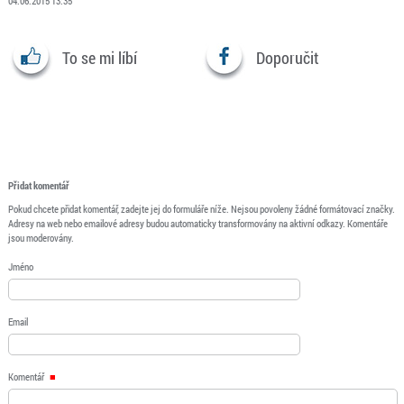
04.06.2015 13:35
To se mi líbí
Doporučit
Přidat komentář
Pokud chcete přidat komentář, zadejte jej do formuláře níže. Nejsou povoleny žádné formátovací značky.
Adresy na web nebo emailové adresy budou automaticky transformovány na aktivní odkazy. Komentáře
jsou moderovány.
Jméno
Email
Komentář