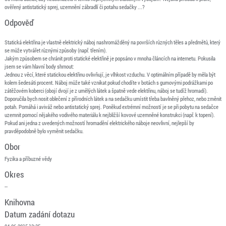
ověřený antistatický sprej, uzemnění zábradlí či potahu sedačky ...?
Odpověď
Statická elektřina je vlastně elektrický náboj nashromážděný na površích různých těles a předmětů, který
se může vytvářet různými způsoby (např. třením).
Jakým způsobem se chránit proti statické elektřině je popsáno v mnoha článcích na internetu. Pokusila
jsem se vám hlavní body shrnout:
Jednou z věcí, které statickou elektřinu ovlivňují, je vlhkost vzduchu. V optimálním případě by měla být
kolem šedesáti procent. Náboj může také vznikat pokud chodíte v botách s gumovými podrážkami po
zátěžovém koberci (obojí dvojí je z umělých látek a špatně vede elektřinu, náboj se tudíž hromadí).
Doporučila bych nosit oblečení z přírodních látek a na sedačku umístit třeba bavlněný přehoz, nebo změnit
potah. Pomáhá i aviváž nebo antistatický sprej. Poněkud extrémní možností je se při pobytu na sedačce
uzemnit pomocí nějakého vodivého materiálu k nejbližší kovové uzemněné konstrukci (např. k topení).
Pokud ani jedna z uvedených možností hromadění elektrického náboje neovlivní, nejlepší by
pravděpodobně bylo vyměnit sedačku.
Obor
Fyzika a příbuzné vědy
Okres
--
Knihovna
Datum zadání dotazu