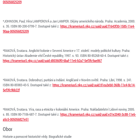
005056825209
*JOHNSON, Paul, Věra LAMPEROVÁ a Jan LAMPER. Dějiny amerického národa. Praha: Academia, 2000.
s. 35. ISBN 80-200-0799-7. Dostupné také z:
https://kramerius5.nkp.cz/uuid/uuid:f1643f30-1585-11e4-
90aa-005056825209
*RAKOVÁ, Svatava. Anglické kolonie v Severní Americe v 17. století: modely politické kultury. Praha:
Historický ústav Akademie věd České republiky, 1997. s. 93. ISBN 80-85268-60-4. Dostupné také z:
https://kramerius5.nkp.cz/uuid/uuid:d00360f0-6baf-11e6-b2a7-5ef3fc9ae867
*RAKOVÁ, Svatava. Dobrodruzi, puritáni a Indiáni: Angličané v Novém světě. Praha: Libri, 1998. s. 241.
ISBN 80-85983-43-5. Dostupné také z:
https://kramerius5.nkp.cz/uuid/uuid:81ea3eb0-360b-11e4-8c14-
5ef3fc9bb22f
*RAKOVÁ, Svatava. Víra, rasa a etnicita v koloniální Americe. Praha: Nakladatelství Lidové noviny, 2005.
s. 85. ISBN 80-7106-687-7. Dostupné také z:
https://kramerius5.nkp.cz/uuid/uuid:e31e2040-3c88-11e6-
a5c5-005056827e51
Obor
Historie a pomocné historické vědy. Biografické studie