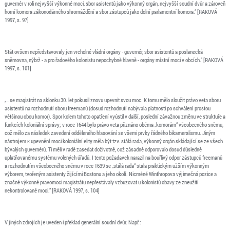
guvernér v roli nejvyšší výkonné moci, sbor asistentů jako výkonný orgán, nejvyšší soudní dvůr a zároveň
horní komora zákonodárného shromáždění a sbor zástupců jako dolní parlamentní komora.“ [RAKOVÁ
1997, s. 97]
Stát ovšem nepředstavovaly jen vrcholné vládní orgány - guvernér, sbor asistentů a poslanecká
sněmovna, nýbrž - a pro řadového kolonistu nepochybně hlavně - orgány místní moci v obcích.“ [RAKOVÁ
1997, s. 101]
„…se magistrát na sklonku 30. let pokusil znovu upevnit svou moc. K tomu mělo sloužit právo veta sboru
asistentů na rozhodnutí sboru freemanů (dosud rozhodnutí nabývala platnosti po schválení prostou
většinou obou komor). Spor kolem tohoto opatření vyústil v další, poslední závažnou změnu ve struktuře a
funkcích koloniální správy; v roce 1644 bylo právo veta přiznáno oběma „komorám“ všeobecného sněmu,
což mělo za následek zavedení odděleného hlasování se všemi prvky řádného bikameralismu. Jiným
nástrojem к upevnění moci koloniální elity měla být tzv. stálá rada, výkonný orgán skládající se ze všech
bývalých guvernérů. Ti měli v radě zasedat doživotně, což zásadně odporovalo dosud důsledně
uplatňovanému systému volených úřadů. I tento požadavek narazil na bouřlivý odpor zástupců freemanů
a rozhodnutím všeobecného sněmu v roce 1639 se „stálá rada“ stala praktickým užším výkonným
výborem, tvořeným asistenty žijícími Bostonu a jeho okolí. Nicméně Winthropova výjimečná pozice a
značné výkonné pravomoci magistrátu nepřestávaly vzbuzovat u kolonistů obavy ze zneužití
nekontrolované moci.“ [RAKOVÁ 1997, s. 104]
V jiných zdrojích je uveden i překlad generální soudní dvůr. Např.: