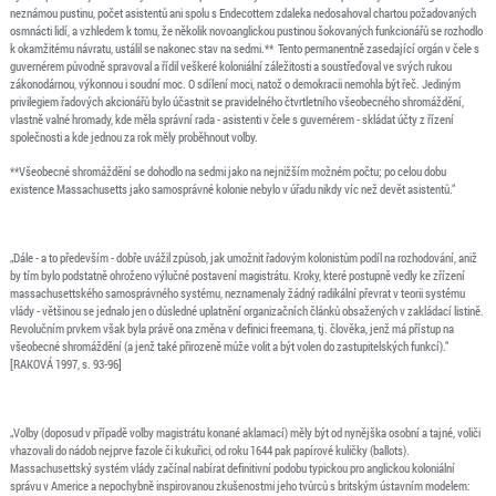
neznámou pustinu, počet asistentů ani spolu s Endecottem zdaleka nedosahoval chartou požadovaných
osmnácti lidí, a vzhledem k tomu, že několik novoanglickou pustinou šokovaných funkcionářů se rozhodlo
k okamžitému návratu, ustálil se nakonec stav na sedmi.** Tento permanentně zasedající orgán v čele s
guvernérem původně spravoval a řídil veškeré koloniální záležitosti a soustřeďoval ve svých rukou
zákonodárnou, výkonnou i soudní moc. O sdílení moci, natož o demokracii nemohla být řeč. Jediným
privilegiem řadových akcionářů bylo účastnit se pravidelného čtvrtletního všeobecného shromáždění,
vlastně valné hromady, kde měla správní rada - asistenti v čele s guvernérem - skládat účty z řízení
společnosti a kde jednou za rok měly proběhnout volby.
**Všeobecné shromáždění se dohodlo na sedmi jako na nejnižším možném počtu; po celou dobu
existence Massachusetts jako samosprávné kolonie nebylo v úřadu nikdy víc než devět asistentů.“
„Dále - a to především - dobře uvážil způsob, jak umožnit řadovým kolonistům podíl na rozhodování, aniž
by tím bylo podstatně ohroženo výlučné postavení magistrátu. Kroky, které postupně vedly ke zřízení
massachusettského samosprávného systému, neznamenaly žádný radikální převrat v teorii systému
vlády - většinou se jednalo jen o důsledné uplatnění organizačních článků obsažených v zakládací listině.
Revolučním prvkem však byla právě ona změna v definici freemana, tj. člověka, jenž má přístup na
všeobecné shromáždění (a jenž také přirozeně může volit a být volen do zastupitelských funkcí).“
[RAKOVÁ 1997, s. 93-96]
„Volby (doposud v případě volby magistrátu konané aklamací) měly být od nynějška osobní a tajné, voliči
vhazovali do nádob nejprve fazole či kukuřici, od roku 1644 pak papírové kuličky (ballots).
Massachusettský systém vlády začínal nabírat definitivní podobu typickou pro anglickou koloniální
správu v Americe a nepochybně inspirovanou zkušenostmi jeho tvůrců s britským ústavním modelem: