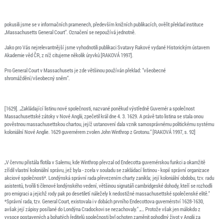
pokusili jsme se v informačních pramenech, především knižních publikacích, ověřit překlad instituce
„Massachusetts General Court“. Označení se nepoužívá jednotně.
Jako pro Vás nejrelevantnější jsme vyhodnotili publikaci Svatavy Rakové vydané Historickým ústavem
Akademie věd ČR, z níž citujeme několik úryvků [RAKOVÁ 1997].
Pro General Court v Massachusets je zde většinou používán překlad: “všeobecné
shromáždění/všeobecný sněm“.
[1629]. „Zakládající listinu nové společnosti, nazvané poněkud výstředně Guvernér a společnost
Massachusettské zátoky v Nové Anglii, zpečetil král dne 4. 3. 1629. A právě tato listina se stala onou
pověstnou massachusettskou chartou, jejíž ustanovení dala vznik samosprávnému politickému systému
koloniální Nové Anglie. 1629 guvernérem zvolen John Winthrop z Grotonu.“ [RAKOVÁ 1997, s. 92]
„V červnu přistála flotila v Salemu, kde Winthrop převzal od Endecotta guvemérskou funkci a okamžitě
zřídil vlastní koloniální správu, jež byla - zcela v souladu se zakládací listinou - kopií správní organizace
akciové společnosti*. Londýnská správní rada převezením charty zanikla; její koloniální obdobu, tzv. radu
asistentů, tvořili ti členové londýnského vedení, většinou signatáři cambridgeské dohody, kteří se rozhodli
pro emigraci a jejichž rody pak po desetiletí náležely k nedostižné massachusettské společenské elitě.“
*Správní rada, tzv. General Court, existovala i v dobách prvního Endecottova guvernérství 1628-1630,
avšak její zápisy posílané do Londýna Cradockovi se nezachovaly.“ „… Protože však jen málokdo z
vysoce postavených a bohatých ředitelů společnosti byl ochoten zaměnit pohodlný život v Anglii za