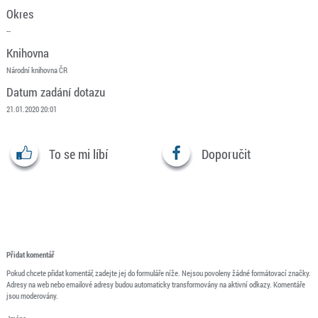
Okres
--
Knihovna
Národní knihovna ČR
Datum zadání dotazu
21.01.2020 20:01
To se mi líbí
Doporučit
Přidat komentář
Pokud chcete přidat komentář, zadejte jej do formuláře níže. Nejsou povoleny žádné formátovací značky.
Adresy na web nebo emailové adresy budou automaticky transformovány na aktivní odkazy. Komentáře
jsou moderovány.