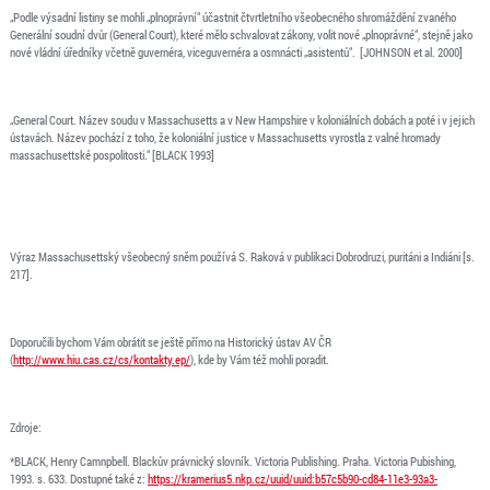
„Podle výsadní listiny se mohli „plnoprávní“ účastnit čtvrtletního všeobecného shromáždění zvaného
Generální soudní dvůr (General Court), které mělo schvalovat zákony, volit nové „plnoprávné“, stejně jako
nové vládní úředníky včetně guvernéra, viceguvernéra a osmnácti „asistentů“. [JOHNSON et al. 2000]
„General Court. Název soudu v Massachusetts a v New Hampshire v koloniálních dobách a poté i v jejich
ústavách. Název pochází z toho, že koloniální justice v Massachusetts vyrostla z valné hromady
massachusettské pospolitosti.“ [BLACK 1993]
Výraz Massachusettský všeobecný sněm používá S. Raková v publikaci Dobrodruzi, puritáni a Indiáni [s.
217].
Doporučili bychom Vám obrátit se ještě přímo na Historický ústav AV ČR
(
http://www.hiu.cas.cz/cs/kontakty.ep/
), kde by Vám též mohli poradit.
Zdroje:
*BLACK, Henry Camnpbell. Blackův právnický slovník. Victoria Publishing. Praha. Victoria Pubishing,
1993. s. 633. Dostupné také z:
https://kramerius5.nkp.cz/uuid/uuid:b57c5b90-cd84-11e3-93a3-