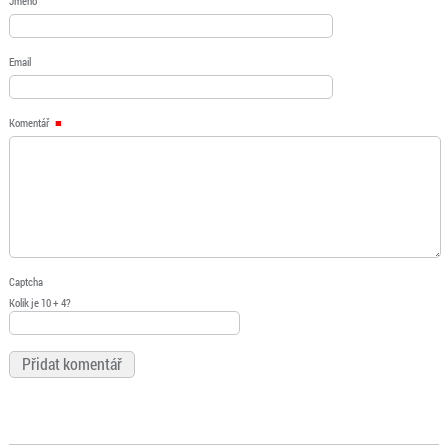
Jméno
Email
Komentář
Captcha
Kolik je 10 + 4?