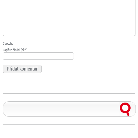
Captcha
Zapište číslici "pět".