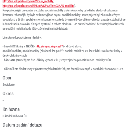
http://en.wikipedia.org/wiki/Social_mobility
,
http://cs.wikipedia.org/wiki/Soci%C3%A1ln%C3%AD_mobilita
).
Pro podrobnější pojednání o vztahu sociální mobility a demokracie by bylo třeba studovat odbornou
literaturu. Vhodnější by bylo ovšem vyjít od pojmu sociální mobility. Tento pojem byl zkoumán vždy v
souvislosti s širším společenským kontextem, a tedy by neměl být problém vyhledat pasáže vztahující se
k demokracii a srovnání různých systémů z tohoto hlediska. - Je pravděpodobné, že v různých oblastech
se sociální mobilita bude lišit v závislosti na řadě faktorů.
Literaturu doporučujeme hledat v:
- báze NKC (knihy v NK ČR -
http://sigma.nkp.cz/F/
) - klíčová slova:
sociální mobilita, social mobility (zkráceně lze použít: social? mobilit?); ev. lze v bázi SKC hledat knihy v
českých knihovnách;
- báze ANL (tamtéž) pro čsp. články vydané v ČR, tedy zejména pro otázku soc. mobility v ČR.
- dále můžete hledat texty v plnotextových databázích, pro čtenáře NK např. v databázi Ebsco SocINDEX.
Obor
Sociologie
Okres
--
Knihovna
Národní knihovna ČR
Datum zadání dotazu