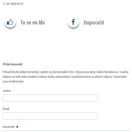
17.09.2009 09:57
To se mi líbí
Doporučit
Přidat komentář
Pokud chcete přidat komentář, zadejte jej do formuláře níže. Nejsou povoleny žádné formátovací značky.
Adresy na web nebo emailové adresy budou automaticky transformovány na aktivní odkazy. Komentáře
jsou moderovány.
Jméno
Email
Komentář