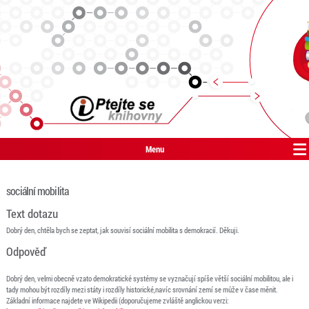
Menu
sociální mobilita
Text dotazu
Dobrý den, chtěla bych se zeptat, jak souvisí sociální mobilita s demokracií. Děkuji.
Odpověď
Dobrý den, velmi obecně vzato demokratické systémy se vyznačují spíše větší sociální mobilitou, ale i
tady mohou být rozdíly mezi státy i rozdíly historické,navíc srovnání zemí se může v čase měnit.
Základní informace najdete ve Wikipedii (doporučujeme zvláště anglickou verzi: