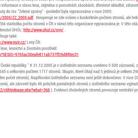
e informace o stavu lesa, zejména o porostních zásobách, dřevinné skladbě, zdravot
uty do tzv. "Zelené zprávy" - poslední byla vypracována v roce 2005:
va/2005/ZZ_2005.pdf
. Neoperuje se zde ovšem s konkrétním počtem stromů, ale hek
itá statistika počtu stromů v ČR v rámci této organizace vypracována je. V této ot
adenství ÚHÚL:
http://www.uhul.cz/ovv/
.
ěnuje také:
p://www.mze.cz/
Lesy ČR:
lese, lesnictví a životním prostředí:
.php?SESID=9765ac30eafe811ab737ff26d8f0ec31
České republiky. " K 31.12.2005 je v ústředním seznamu uvedeno 5 500 záznamů, z t
 645 s celkovým počtem 1717 stromů. Skupin, které čítají nad 5 jedinců je celkem 2
eden počet stromů). Naplňování ústředního seznamu není ještě dokončeno. V roce 
omů, ale zároveň bylo 46 položek památných stromů z ústředního seznamu vyjmuto
st2/ctihtmlpage.php?what=366
). Evidenci chráněných stromů provozuje centrální 