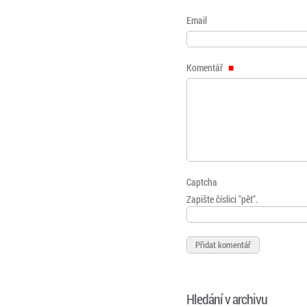
Email
Komentář
Captcha
Zapište číslici "pět".
Hledání v archivu