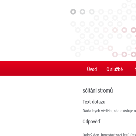
Úvod
O službě
sčítání stromů
Text dotazu
Ráda bych věděla, zda existuje ně
Odpověď
Dobrý den, inventarizací lesů Č