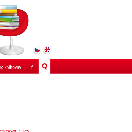
ro knihovny
f
ttp://www.uhul.cz/
.