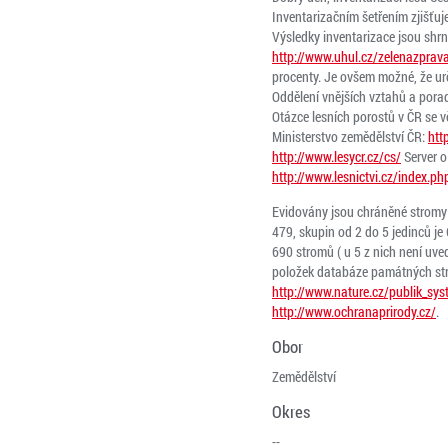
Inventarizačním šetřením zjišťuj
Výsledky inventarizace jsou shrn
http://www.uhul.cz/zelenazpra
procenty. Je ovšem možné, že urč
Oddělení vnějších vztahů a por
Otázce lesních porostů v ČR se v
Ministerstvo zemědělství ČR:
htt
http://www.lesycr.cz/cs/
Server o 
http://www.lesnictvi.cz/index
Evidovány jsou chráněné stromy 
479, skupin od 2 do 5 jedinců je
690 stromů ( u 5 z nich není uv
položek databáze památných str
http://www.nature.cz/publik_sy
http://www.ochranaprirody.cz/
.
Obor
Zemědělství
Okres
--