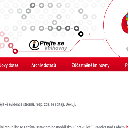
Nový dotaz
Archiv dotazů
Zúčastněné knihovny
P
jaké evidence stromů, resp. zda se sčítají. Děkuji.
eské republiky se zabývá Ústav pro hospodářskou úpravu lesů Brandýs nad Labem:
h