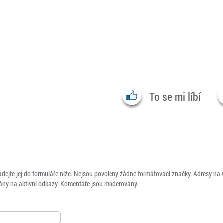
To se mi líbí
adejte jej do formuláře níže. Nejsou povoleny žádné formátovací značky. Adresy na
ny na aktivní odkazy. Komentáře jsou moderovány.