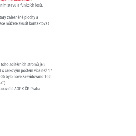
ním stavu a funkcích lesů.
tary zalesněné plochy a
ázce můžete zkusit kontaktovat
oho solitérních stromů je 3
98 s celkovým počtem více než 17
2005 bylo nově zaevidováno 162
."(
pracoviště AOPK ČR Praha: