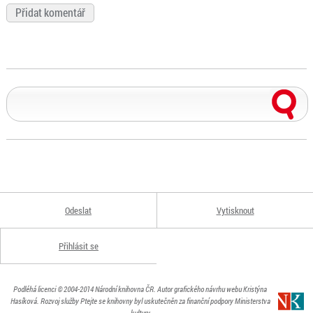
Odeslat
Vytisknout
Přihlásit se
Podléhá licenci
© 2004-2014
Národní knihovna ČR
. Autor grafického návrhu webu Kristýna
Hasíková.
Rozvoj služby Ptejte se knihovny byl uskutečněn za finanční podpory Ministerstva
kultury