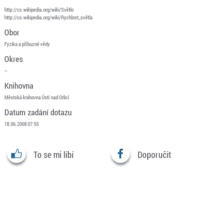
http://cs.wikipedia.org/wiki/Světlo
http://cs.wikipedia.org/wiki/Rychlost_světla
Obor
Fyzika a příbuzné vědy
Okres
--
Knihovna
Městská knihovna Ústí nad Orlicí
Datum zadání dotazu
18.06.2008 07:55
To se mi líbí
Doporučit