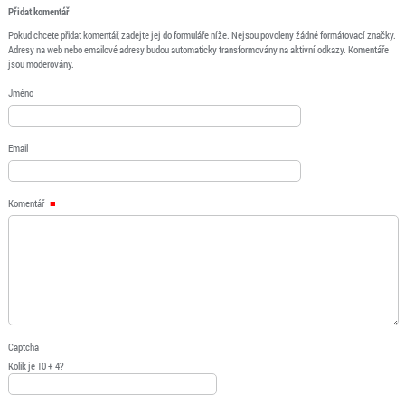
Přidat komentář
Pokud chcete přidat komentář, zadejte jej do formuláře níže. Nejsou povoleny žádné formátovací značky.
Adresy na web nebo emailové adresy budou automaticky transformovány na aktivní odkazy. Komentáře
jsou moderovány.
Jméno
Email
Komentář
Captcha
Kolik je 10 + 4?