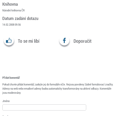
Knihovna
Národní knihovna ČR
Datum zadání dotazu
14.02.2008 09:56
To se mi líbí
Doporučit
Přidat komentář
Pokud chcete přidat komentář, zadejte jej do formuláře níže. Nejsou povoleny žádné formátovací značky.
Adresy na web nebo emailové adresy budou automaticky transformovány na aktivní odkazy. Komentáře
jsou moderovány.
Jméno