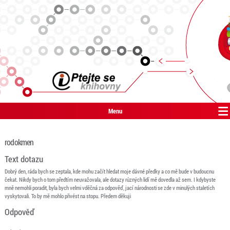
Menu
rodokmen
Text dotazu
Dobrý den, ráda bych se zeptala, kde mohu začít hledat moje dávné předky a co mě bude v budoucnu
čekat. Nikdy bych o tom předtím neuvažovala, ale dotazy různých lidí mě dovedla až sem. I kdybyste
mně nemohli poradit, byla bych velmi vděčná za odpověď, jací národnosti se zde v minulých staletích
vyskytovali. To by mě mohlo přivést na stopu. Předem děkuji
Odpověď