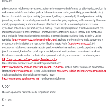
Dobry den,
pri sestavovani rodokmenu se vetsinou zacina se shromazdovanim informaci od zijicich pribuznych, at jiz
ve forme ustnich informaci nebo v podobe dokumentu (rodne, oddaci, umrtni listy, pracovni knizky atd.).
Dalsim zdrojem informaci jsou matriky (narozenych, oddanych, zemrelych). Dosud pouzivane matriky
jsou ulozny na obecnich uradech, pro nahlednuti je nutne byt primym pribuznym hledane osoby. Uzavrene
matriky jsou predavany a shromazdovany v oblastnich archivech. V matrikach pak muzete sama
vyhledavat nebo muzete pozadat o vypis z matriky. Tyto sluzby jsou placene. V archivech ruznych typu
jsou ulozeny i dalsi zajimave materialy (gruntovni knihy, sirotci knihy, pameti, kroniky skol, mest a obci
atd.). Prehled o fondech archivu si muzete udelat s pomoci databaze Archivni fondy a sbirky v Ceske
republice (
http://www.mvcr.cz/archivnictvi/index.html
). Nektere archivy maji sve fondy zpracovane v
systemu Archivni VadeMeCum, napr. Archiv hlavniho mesta Prahy (
http://www.ahmp.cz/
). Pri
sestavovani rodokmenu se muzete setkat s predky ceskeho ci nemeckeho puvodu, pripadne s predky
jinych narodnosti, kteri do Cech prisli napr. s majiteli panstvi, kvuli praci nebo s souvislosti s valkami.
Rodokmen si muzete nechat i profesionalne zpracovat, konktakty muzete nalezt i na internetu, napr.
http://firmy.seznam.cz/?w=genealogie&mod=c-s-p-1-y
Dalsi informace naleznete napr. na nasledujicich strankach:
http://www.knihovny.cz/page.php3?IDM=6&IDMS=26#genea
- ulozeni matrik v archivech, doporucena
literatura
http://www.genea.cz
- sekce On-line prirucka
http://www.rodclan.cz/
http://www.genealogie.cz
Ceska genealogicka a heraldicka spolecnosti v Praze
http://www.mageo.cz/chatroom/3451
- auditorium Rodokmeny
Obor
Historie a pomocné historické vědy. Biografické studie
Okres
--