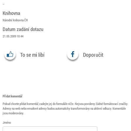
--
Knihovna
Národní knihovna ČR
Datum zadání dotazu
21.05.2009 10:44
To se mi líbí
Doporučit
Přidat komentář
Pokud chcete přidat komentář, zadejte jej do formuláře níže. Nejsou povoleny žádné formátovací značky.
Adresy na web nebo emailové adresy budou automaticky transformovány na aktivní odkazy. Komentáře
jsou moderovány.
Jméno