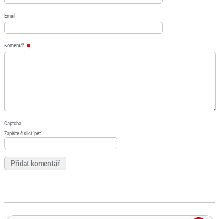
Email
Komentář
Captcha
Zapište číslici "pět".