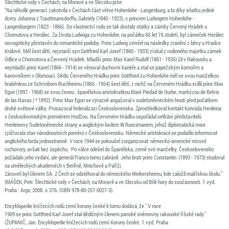
Šlechtické rody v Čechách, na Moravě a ve Slezsku píše:
"Na několik generací zakotvila v Čechách část větve Hohenlohe - Langenburg, a to díky sňatku jediné
dcery Johanna z Trauttmansdorffu, Gabriely (1840 - 1923), s princem Ludwigem Hohenlohe -
Langenburgem (1823 - 1866). Do vlastnictví rodu se tak dostaly statky a zámky Červený Hrádek u
Chomutova a Herálec. Za života Ludwiga zu Hohenlohe, na počátku 60.let 19.století, byl zámeček Herálec
novogoticky přestavěn do romantické podoby. Princ Ludwig zemřel na následky zranění z bitvy u Hradce
Králové. Měl šest dětí, nejstarší syn Gottfried Karl Josef (1860 - 1933) získal z rodinného majetku zámek
Údlice u Chomutova a Červený Hrádek. Mladší princ Max Karel Rudolf (1861 - 1935) žil v Rakousku a
nejmladší princ Karel (1866 - 1914) se věnoval duchovní kariéře a stal se papežským komořím a
kanovníkem v Olomouci. Dědic Červeného Hrádku princ Gottfried zu Hohenlohe měl se svou manželkou
hraběnkou ze Schönborn-Buchheimu (1865 - 1954) šest dětí, z nichž na Červeném Hrádku sídlil princ Max
Egon (1897 - 1968) se svou ženou , španělskou aristokratkou Marií Piedad de Iturbe, markýzou de Belvis
de las Navas ( * 1892). Princ Max Egon se výrazně angažoval v sudetoněmeckém hnutí před počátkem
druhé světové války. Prosazoval federalizaci Československa. Zprostředkoval kontakt Konráda Henleina
s československým premiérem Hodžou. Na Červeném Hrádku uspořádal setkání představitelů
Henleinovy Sudetoněmecké strany a anglickým lordem W.Runcimanem, jehož diplomatická mise
zjišťovala stav národnostních poměrů v Československu. Německé aristokracii se podařilo informovat
anglického lorda jednostranně. V roce 1944 se pokoušel zorganizovat německo-americké mírové
rozhovory, avšak bez úspěchu. Po válce odešel do Španělska, země své manželky. Československo
požádalo jeho vydání, ale generál Franco tomu zabránil. Jeho bratr princ Constantin (1893 - 1973) studoval
na uměleckých akademiích v Berlíně, Mnichově a Paříži.
Zároveň byl členem SA. Z Čech se odstěhoval do německého Weikersheimu, kde založil malířskou školu."
(MÁŠEK, Petr. Šlechtické rody v Čechách, na Moravě a ve Slezsku od Bílé hory do současnosti. 1.vyd.
Praha : Argo, 2008. s.376. ISBN 978-80-257-0027-3).
Encyklopedie knížecích rodů zemí koruny české k tomu dodává, že " V roce
1909 se princ Gottfried Karl Josef stal dědičným členem panské sněmovny rakouské říšské rady."
(ŽUPANIČ, Jan. Encyklopedie knížecích rodů zemí Koruny české. 1.vyd. Praha :