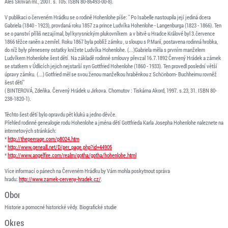
Aleš Skřivan ml., 2001. s. 105. ISBN 80-86493-00-8).
V publikaci o červeném Hrádku se o rodině Hohenlohe píše: " Po Isabelle nastoupila její jediná dcera
Gabriela (1840 - 1923), provdaná roku 1857 za prince Ludvíka Hohenlohe - Langenburga (1823 - 1866). Ten
se o panství příliš nezajímal, byl kyrysnickým plukovníkem a v bitvě u Hradce Králové byl 3.července
1866 těžce raněn a zemřel. Roku 1867 byla poblíž zámku , u sloupu s P.Marií, postavena rodinná hrobka,
do níž byly přeneseny ostatky knížete Ludvíka Hohenlohe. (...)Gabriela měla s prvním manželem
Ludvíkem Hohenlohe šest dětí. Na základě rodinné smlouvy převzal 16.7.1892 Červený Hrádek a zámek
se statkem v Údlicích jejich nejstarší syn Gottfried Hohenlohe (1860 - 1933). Ten provedl poslední větší
úpravy zámku. (...) Gotfried měl se svou ženou manželkou hraběnkou z Schönborn- Buchheimu rovněž
šest dětí"
( BINTEROVÁ, Zdeňka. Červený Hrádek u Jirkova. Chomutov : Tiskárna Akord, 1997. s.23, 31. ISBN 80-
238-1820-1).
Těchto šest dětí bylo opravdu pět kluků a jedno děvče.
Přehled rodinné genealogie rodu Hohenlohe a jména dětí Gottfrieda Karla Josepha Hohenlohe naleznete na
internetových stránkách:
*
http://thepeerage.com/p8024.htm
*
http://www.geneall.net/D/per_page.php?id=44905
*
http://www.angelfire.com/realm/gotha/gotha/hohenlohe.html
Více informací o pánech na Červeném Hrádku by Vám mohla poskytnout správa
hradu:
http://www.zamek-cerveny-hradek.cz/
.
Obor
Historie a pomocné historické vědy. Biografické studie
Okres