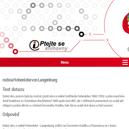
Menu
rodina Hohenlohe von Langenburg
Text dotazu
Dobrý den, prosím bylo by možné zjistit něco o rodině Gottfrieda Hohenlohe/1860-1933/ a jeho manželce
Anně hraběnce ze Schonborn-Buchheimu? Měli spolu šest dětí, ale v některých pramenech se uvádí pět
chlapců a jedno děvče a v historii Červeného Hrádku, kde žili se uvádí dvě dcery a čtyři synové.
Odpověď
Dobrý den, o rodině Hohenlohe - Langenburg, sídlící na Červeném Hrádku u Chomutova se v knize