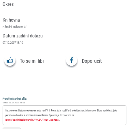
Okres
--
Knihovna
Národní knihovna ČR
Datum zadání dotazu
07.12.2007 15:10
To se mi líbí
Doporučit
František Martínek píše:
Středa 29.01.2020 18:09
Ne, autorem čistonosopleny opravdu není V. J. Rosa, to je rozšířená a oblíbená dezinformace. Slovo vzniklo až jako
parodie na barokní a obrozenské novotaření. Správně je to vyloženo na
https://cs.wikipedia.org/wiki/V%C3%A1clav_Jan_Rosa
.