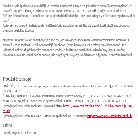
dlouho se předpokládalo, a uvádějí to i mnohé současné zdroje, že původcem slova
"čistonosoplena" je
právník, básník a filolog Václav Jan Rosa (1620 - 1689). V roce 1672 vydal latinsky psanou mluvnici
češtiny Čechořečnost a snažil se
předcházet přebírání cizích slov do češtiny vytvářením nových slovních
tvarů.
Autorství se případně připisovalo i dalším představitelům národního obrození, kteří chtěli pozvednout
význam českého jazyka.
Nejnovější výzkum ale naznačuje, že zřejmě jde o mylně tradovanou a dlouho přebíranou informaci a
slovo "čistonosoplena" vzniklo v pozdějším období (druhá polovina 19. století) pravděpodobně jako
výsměch někdy až přehnaným snahám národních buditelů o pozdvižení národního jazyka. Jméno
původce slova sice není zatím známo, ale nový výzkum jazykovědců možná jednou tuto záhadu odhalí.
Použité zdroje
HOŘEJŠÍ, Jaroslav. Slova na pranýři: soukromá obrana češtiny. Praha: Maxdorf, [2017], s. 80. ISBN 978-
80-7345-547-7.
ČERMÁK, František. Lexikon a sémantika. Praha: Lidové noviny, 2010, s. 217. ISBN 978-80-7422-020-3.
MARTINKOVÁ, Věra. Teorie literatury netradičně. Praha: Trizonia, 1995, s. 114. ISBN 80-85573-61-X.
Epizoda pořadu České rozhlasu Slovo nad zlato:
https://www.mujrozhlas.cz/s[…]el-oliva-moderuje-jan-
rosak
Epizoda pořadu České televize Historie.cs (přibližně od 32. minuty):
https://www.ceskatelevize.cz/[…]/
Obor
Jazyk, lingvistika a literatura