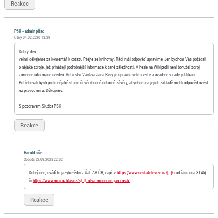
Reakce
PSK - admin píše:
Úterý 04.02.2020 13:29
Dobrý den,
velmi děkujeme za komentář k dotazu Ptejte se knihovny. Rádi naši odpověď upravíme. Jen bychom Vás požádali
o nějaké zdroje, jež přinášejí podrobnější informace k dané záležitosti. V hesle na Wikipedii není bohužel zdroj
zmíněné informace uveden. Autorství Václava Jana Rosy je opravdu velmi vžité a uváděné v řadě publikací.
Potřebovali bych proto nějaké studie či věrohodné odborné závěry, abychom na jejich základě mohli odpověď uvést
na pravou míru. Děkujeme.
S pozdravem Služba PSK
Reakce
Harold píše:
Sobota 02.09.2023 22:02
Dobrý den, uvádí to jazykovědci z ÚJČ AV ČR, např. v
https://www.ceskatelevize.cz/[…]/
(od času cca 31:45)
či
https://www.mujrozhlas.cz/s[…]l-oliva-moderuje-jan-rosak.
Reakce