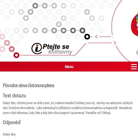
Menu
Původce slova čistonosoplena
Text dotazu
Dobrý den, všichni jsme se učili o tom, že znakem barokní češtiny jsou mj. návrhy na nahrazení určitých
slov českými ekvivalenty - jako odstrašující příklad je uváděna čistonosoplena za kapesník. Nenalezla
jsem však informaci, kdo, kde a kdy toto slovo poprvé zazamenal. Poradíte mi? Děkuji.
Odpověď
Dobrý den,