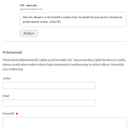
PSK - admin píše:
Středa 06.09.2023 10:28
Dobrý den, děkujeme za Váš komentář a uvedené zdroje. Na základě toho jsme upravili a aktualizovali
původní odpověď na dotaz. Služba PSK
Reakce
Přidat komentář
Pokud chcete přidat komentář, zadejte jej do formuláře níže. Nejsou povoleny žádné formátovací značky.
Adresy na web nebo emailové adresy budou automaticky transformovány na aktivní odkazy. Komentáře
jsou moderovány.
Jméno
Email
Komentář