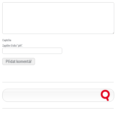
Captcha
Zapište číslici "pět".