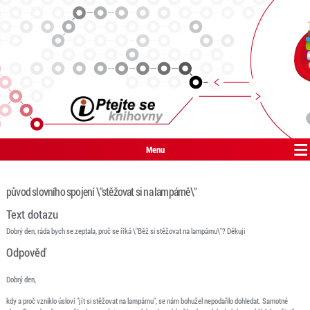
Menu
původ slovního spojení \"stěžovat si na lampárně\"
Text dotazu
Dobrý den, ráda bych se zeptala, proč se říká \"Běž si stěžovat na lampárnu\"? Děkuji
Odpověď
Dobrý den,
kdy a proč vzniklo úsloví "jít si stěžovat na lampárnu", se nám bohužel nepodařilo dohledat. Samotné