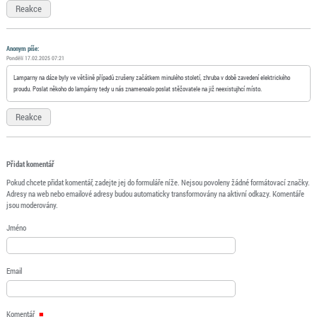
Reakce
Anonym
píše:
Pondělí 17.02.2025 07:21
Lamparny na dáze byly ve většině případů zrušeny začátkem minulého století, zhruba v době zavedení elektrického
proudu. Poslat někoho do lampárny tedy u nás znamenoalo poslat stěžovatele na již neexistujhcí místo.
Reakce
Přidat komentář
Pokud chcete přidat komentář, zadejte jej do formuláře níže. Nejsou povoleny žádné formátovací značky.
Adresy na web nebo emailové adresy budou automaticky transformovány na aktivní odkazy. Komentáře
jsou moderovány.
Jméno
Email
Komentář