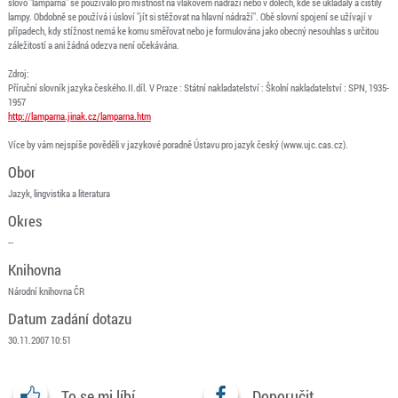
slovo "lampárna" se používalo pro místnost na vlakovém nádraží nebo v dolech, kde se ukládaly a čistily
lampy. Obdobně se používá i úsloví "jít si stěžovat na hlavní nádraží". Obě slovní spojení se užívají v
případech, kdy stížnost nemá ke komu směřovat nebo je formulována jako obecný nesouhlas s určitou
záležitostí a ani žádná odezva není očekávána.
Zdroj:
Příruční slovník jazyka českého.II.díl. V Praze : Státní nakladatelství : Školní nakladatelství : SPN, 1935-
1957
http://lamparna.jinak.cz/lamparna.htm
Více by vám nejspíše pověděli v jazykové poradně Ústavu pro jazyk český (www.ujc.cas.cz).
Obor
Jazyk, lingvistika a literatura
Okres
--
Knihovna
Národní knihovna ČR
Datum zadání dotazu
30.11.2007 10:51
To se mi líbí
Doporučit