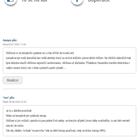
Anonym
píše:
Úterý 05.07.2022 17:49
Stěžovat si na lampárně-vyplakat se u vrby-křičet do mraků atd.
Lampárna byl malý domeček bez stálé obsluhy který se otvíral drážním univerzálním klíčem. Na větších nádražích kde
byla obsluha sloužil většinou nejstarší zaměstnanec, většinou už důchodce. Předobraz fousatého starého sklerotika s
rudým nosem který vás v klidu vyslechl a poté vyhodil.....
Reakce
*iwo* píše:
Pátek 09.08.2024 22:35
Je to z důlního prostředí.
Holky na lampárně jen vydávaly lampy.
Stěžoat si jim můžeš, rpotože to jsou jediné živé odoby, se kterými přijdeš (krom báby svačinářky, tu ale fakt necheš
nasrat) do styku.
Tak něj, hádám, to bude "na povrchu," kde se důlní lampy používaly, tedy na dráze (lampy NiFe).