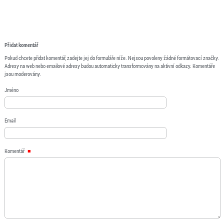
Přidat komentář
Pokud chcete přidat komentář, zadejte jej do formuláře níže. Nejsou povoleny žádné formátovací značky.
Adresy na web nebo emailové adresy budou automaticky transformovány na aktivní odkazy. Komentáře
jsou moderovány.
Jméno
Email
Komentář