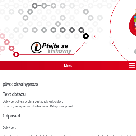
Menu
původ slova hypnoza
Text dotazu
Dobrý den, chtěla bych se zeptat, jak vniklo slovo
hypnóza, nebo jaký má vlastně původ.Děkuji za odpověď.
Odpověď
Dobrý den,