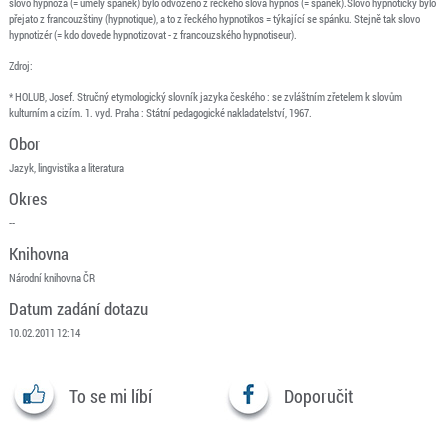
slovo hypnóza (= umělý spánek) bylo odvozeno z řeckého slova hypnos (= spánek).Slovo hypnotický bylo
přejato z francouzštiny (hypnotique), a to z řeckého hypnotikos = týkající se spánku. Stejně tak slovo
hypnotizér (= kdo dovede hypnotizovat - z francouzského hypnotiseur).
Zdroj:
* HOLUB, Josef. Stručný etymologický slovník jazyka českého : se zvláštním zřetelem k slovům
kulturním a cizím. 1. vyd. Praha : Státní pedagogické nakladatelství, 1967.
Obor
Jazyk, lingvistika a literatura
Okres
--
Knihovna
Národní knihovna ČR
Datum zadání dotazu
10.02.2011 12:14
To se mi líbí
Doporučit