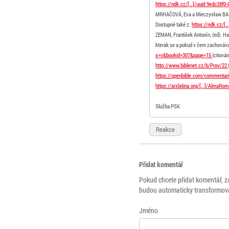
https://ndk.cz/[…]/uuid:9edc28f0
MRHAČOVÁ, Eva a Mieczysław BALOWS
Dostupné také z:
https://ndk.cz/
ZEMAN, František Antonín, (ed). Ha
kterak se a pokud v čem zachovávat
s=v&bookid=307&page=15
(citován
http://www.biblenet.cz/b/Prov/22
https://openbible.com/commentar
https://arxlatina.org/[…]/AlmaRo
Služba PSK
Reakce
Přidat komentář
Pokud chcete přidat komentář, z
budou automaticky transformová
Jméno