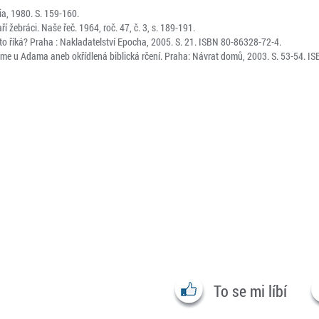
ia, 1980. S. 159-160.
í žebráci. Naše řeč. 1964, roč. 47, č. 3, s. 189-191.
to říká? Praha : Nakladatelství Epocha, 2005. S. 21. ISBN 80-86328-72-4.
 u Adama aneb okřídlená biblická rčení. Praha: Návrat domů, 2003. S. 53-54. I
To se mi líbí