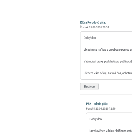
Klára Poradová píše:
Čtvrtek 25.06.2026 20:34
Dobrý den,
obracím se na Vás s prosbou o pomoc při
V rámci přípravy podkladů pro publikaci 
Předem Vám děkuji za Váš čas, ochotu a
Reakce
PSK - admin píše:
Pondělí 29.06.2026 12:56
Dobrý den,
jazykovědec Václav Flajšhans uvádí