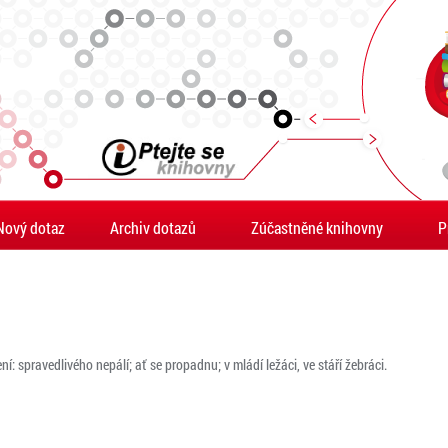
Nový dotaz
Archiv dotazů
Zúčastněné knihovny
P
í: spravedlivého nepálí; ať se propadnu; v mládí ležáci, ve stáří žebráci.