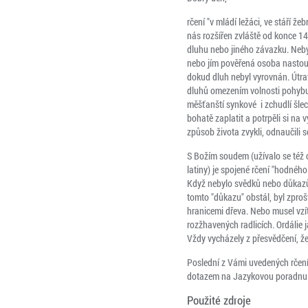
rčení "v mládí ležáci, ve stáří že
nás rozšířen zvláště od konce 14
dluhu nebo jiného závazku. Neby
nebo jím pověřená osoba nastoupi
dokud dluh nebyl vyrovnán. Útrat
dluhů omezením volnosti pohybu
měšťanští synkové i zchudlí šlech
bohatě zaplatit a potrpěli si na
způsob života zvykli, odnaučili s
S Božím soudem (užívalo se též o
latiny) je spojené rčení "hodného
Když nebylo svědků nebo důkazů,
tomto "důkazu" obstál, byl zpro
hranicemi dřeva. Nebo musel vzí
rozžhavených radlicích. Ordálie 
Vždy vycházely z přesvědčení, že
Poslední z Vámi uvedených rčení 
dotazem na Jazykovou poradnu Ú
Použité zdroje