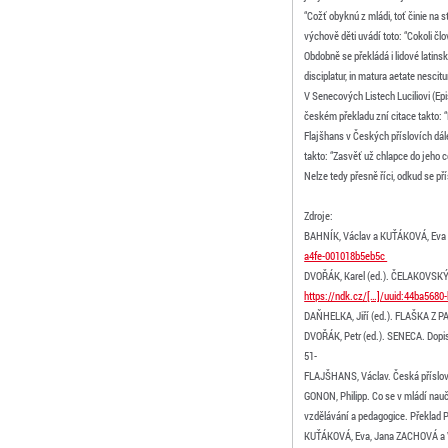
“Cožť obyknú z mládi, toť činie na 
výchově děti uvádí toto: “Cokoli člo
Obdobně se překládá i lidové latins
disciplatur, in matura aetate nescit
V Senecových Listech Luciliovi (Ep
českém překladu zní citace takto: “
Flajšhans v Českých příslovích dále
takto: “Zasvěť už chlapce do jeho ce
Nelze tedy přesně říci, odkud se p
Zdroje:
BAHNÍK, Václav a KUŤÁKOVÁ, Eva (ed
a4fe-001018b5eb5c
DVOŘÁK, Karel (ed.). ČELAKOVSKÝ, F
https://ndk.cz/[…]/uuid:44ba568
DAŇHELKA, Jiří (ed.). FLAŠKA Z PAR
DVOŘÁK, Petr (ed.). SENECA. Dopisy
51-
FLAJŠHANS, Václav. Česká přísloví.
GONON, Philipp. Co se v mládí nauč
vzdělávání a pedagogice. Překlad P
KUŤÁKOVÁ, Eva, Jana ZACHOVÁ a Vác