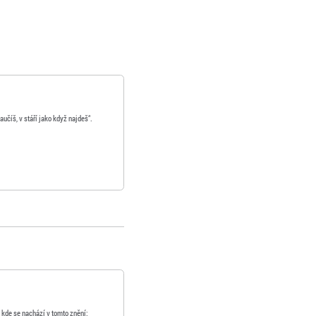
učíš, v stáří jako když najdeš“.
, kde se nachází v tomto znění: