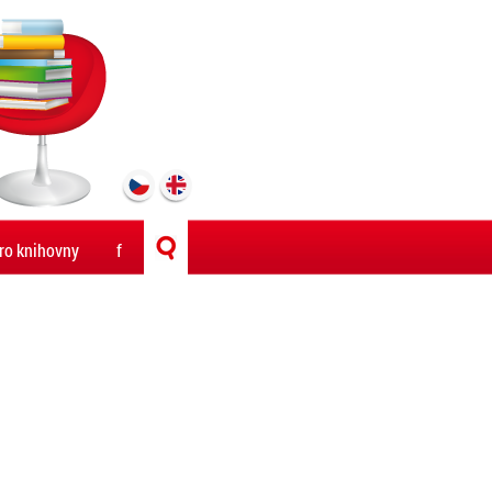
ro knihovny
f