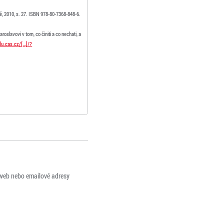
, 2010, s. 27. ISBN 978-80-7368-848-6.
slavovi v tom, co činiti a co nechati, a
lu.cas.cz/[…]/?
 web nebo emailové adresy