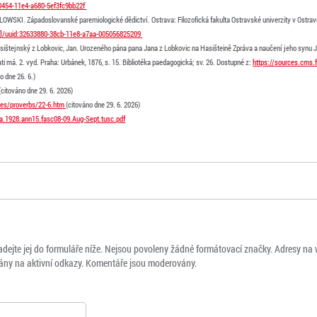
-0454-11e4-a680-5ef3fc9bb22f
KI. Západoslovanské paremiologické dědictví. Ostrava: Filozofická fakulta Ostravské univerzity v Ostravě
[…]/uuid:32633880-38cb-11e8-a7aa-005056825209
sištejnský z Lobkovic, Jan. Urozeného pána pana Jana z Lobkovic na Hasišteině Zpráva a naučení jeho synu Jaro
i má. 2. vyd. Praha: Urbánek, 1876, s. 15. Bibliotéka paedagogická; sv. 26. Dostupné z:
https://sources.cms.f
o dne 26. 6.)
(citováno dne 29. 6. 2026)
ies/proverbs/22-6.htm
(citováno dne 29. 6. 2026)
ma.1928.ann15.fasc08-09.Aug-Sept.tusc.pdf
adejte jej do formuláře níže. Nejsou povoleny žádné formátovací značky. Adresy na
ny na aktivní odkazy. Komentáře jsou moderovány.