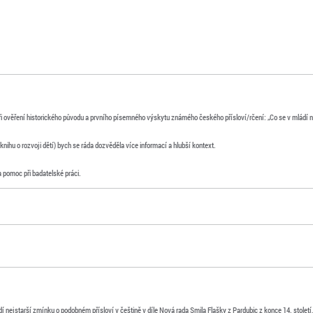
 ověření historického původu a prvního písemného výskytu známého českého přísloví/rčení: „Co se v mládí na
(knihu o rozvoji dětí) bych se ráda dozvěděla více informací a hlubší kontext.
 pomoc při badatelské práci.
 nejstarší zmínku o podobném přísloví v češtině v díle Nová rada Smila Flašky z Pardubic z konce 14. století