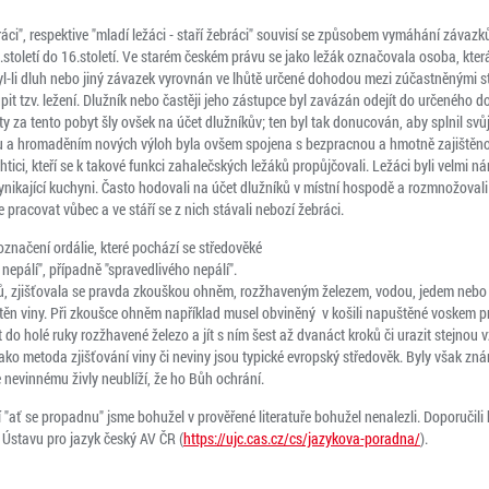
bráci", respektive "mladí ležáci - staří žebráci" souvisí se způsobem vymáhání závazků
.století do 16.století. Ve starém českém právu se jako ležák označovala osoba, kte
l-li dluh nebo jiný závazek vyrovnán ve lhůtě určené dohodou mezi zúčastněnými s
t tzv. ležení. Dlužník nebo častěji jeho zástupce byl zavázán odejít do určeného 
y za tento pobyt šly ovšek na účet dlužníkův; ten byl tak donucován, aby splnil s
 a hromaděním nových výloh byla ovšem spojena s bezpracnou a hmotně zajištěnou 
tici, kteří se k takové funkci zahalečských ležáků propůjčovali. Ležáci byli velmi ná
 vynikající kuchyni. Často hodovali na účet dlužníků v místní hospodě a rozmnožovali
e pracovat vůbec a ve stáří se z nich stávali nebozí žebráci.
značení ordálie, které pochází se středověké
 nepálí", případně "spravedlivého nepálí".
 zjišťovala se pravda zkouškou ohněm, rozžhaveným železem, vodou, jedem nebo i
štěn viny. Při zkoušce ohněm například musel obviněný v košili napuštěné voskem pr
t do holé ruky rozžhavené železo a jít s ním šest až dvanáct kroků či urazit stejn
jako metoda zjišťování viny či neviny jsou typické evropský středověk. Byly však zn
 nevinnému živly neublíží, že ho Bůh ochrání.
"ať se propadnu" jsme bohužel v prověřené literatuře bohužel nenalezli. Doporučili
stavu pro jazyk český AV ČR (
https://ujc.cas.cz/cs/jazykova-poradna/
).