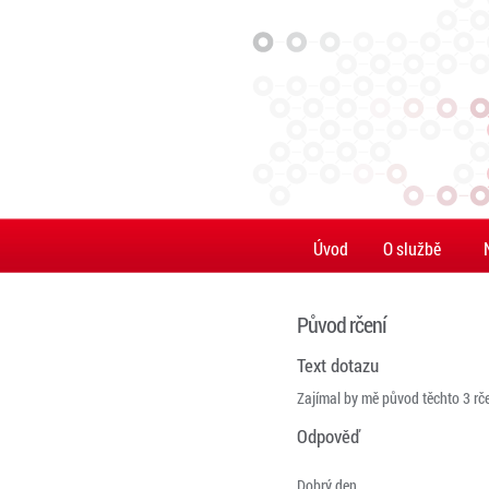
Úvod
O službě
Původ rčení
Text dotazu
Zajímal by mě původ těchto 3 rčen
Odpověď
Dobrý den,