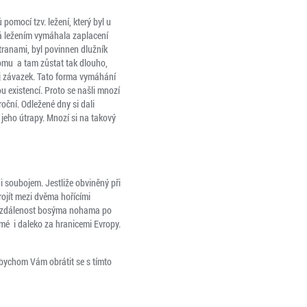
 pomocí tzv. ležení, který byl u
rá ležením vymáhala zaplacení
tranami, byl povinnen dlužník
domu a tam zůstat tak dlouho,
vůj závazek. Tato forma vymáhání
existencí. Proto se našli mnozí
roční. Odležené dny si dali
 jeho útrapy. Mnozí si na takový
 soubojem. Jestliže obviněný při
ojít mezi dvěma hořícími
ou vzdálenost bosýma nohama po
ámé i daleko za hranicemi Evropy.
 bychom Vám obrátit se s tímto