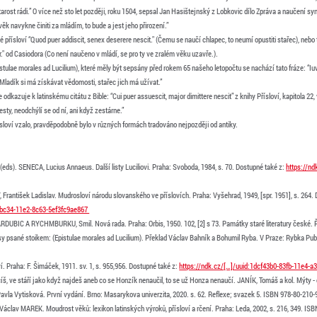
starost rádi.” O více než sto let později, roku 1504, sepsal Jan Hasištejnský z Lobkovic dílo Zpráva a naučení s
věk navykne činiti za mládím, to bude a jest jeho přirození.”
ké přísloví “Quod puer addiscit, senex deserere nescit." (Čemu se naučí chlapec, to neumí opustiti stařec), neb
ur." od Casiodora (Co není naučeno v mládí, se pro ty ve zralém věku uzavře.).
istulae morales ad Lucilium), které měly být sepsány před rokem 65 našeho letopočtu se nachází tato fráze: “I
Mladík si má získávat vědomosti, stařec jich má užívat.”
 odkazuje k latinskému citátu z Bible: “Cui puer assuescit, major dimittere nescit” z knihy Přísloví, kapitola 2
sty, neodchýlí se od ní, ani když zestárne.”
řísloví vzalo, pravděpodobně bylo v různých formách tradováno nejpozději od antiky.
s). SENECA, Lucius Annaeus. Další listy Luciliovi. Praha: Svoboda, 1984, s. 70. Dostupné také z:
https://n
rantišek Ladislav. Mudrosloví národu slovanského ve příslovích. Praha: Vyšehrad, 1949, [spr. 1951], s. 264. 
0-bc34-11e2-8c63-5ef3fc9ae867
DUBIC A RYCHMBURKU, Smil. Nová rada. Praha: Orbis, 1950. 102, [2] s 73. Památky staré literatury české. Ř.
 psané stoikem: (Epistulae morales ad Lucilium). Překlad Václav Bahník a Bohumil Ryba. V Praze: Rybka Publ
 Praha: F. Šimáček, 1911. sv. 1, s. 955,956. Dostupné také z:
https://ndk.cz/[…]/uuid:1dcf43b0-83fb-11e4-
íš, ve stáří jako když najdeš aneb co se Honzík nenaučil, to se už Honza nenaučí. JANÍK, Tomáš a kol. Mýty -
avla Vytisková. První vydání. Brno: Masarykova univerzita, 2020. s. 62. Reflexe; svazek 5. ISBN 978-80-210-
lav MAREK. Moudrost věků: lexikon latinských výroků, přísloví a rčení. Praha: Leda, 2002, s. 216, 349. ISB