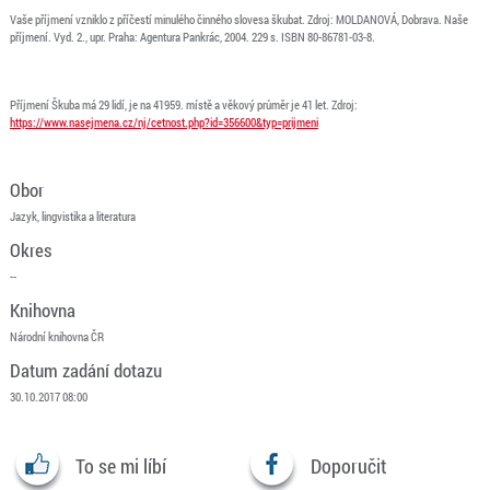
Vaše příjmení vzniklo z příčestí minulého činného slovesa škubat. Zdroj: MOLDANOVÁ, Dobrava. Naše
příjmení. Vyd. 2., upr. Praha: Agentura Pankrác, 2004. 229 s. ISBN 80-86781-03-8.
Příjmení Škuba má 29 lidí, je na 41959. místě a věkový průměr je 41 let. Zdroj:
https://www.nasejmena.cz/nj/cetnost.php?id=356600&typ=prijmeni
Obor
Jazyk, lingvistika a literatura
Okres
--
Knihovna
Národní knihovna ČR
Datum zadání dotazu
30.10.2017 08:00
To se mi líbí
Doporučit