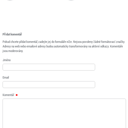
Přidat komentář
Pokud chcete přidat komentář, zadejte jej do formuláře níže. Nejsou povoleny žádné formátovací značky.
Adresy na web nebo emailové adresy budou automaticky transformovány na aktivní odkazy. Komentáře
jsou moderovány.
Jméno
Email
Komentář