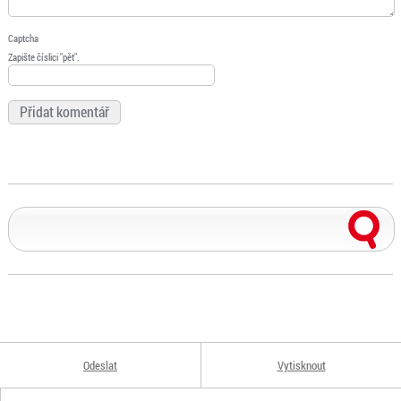
Captcha
Zapište číslici "pět".
Odeslat
Vytisknout