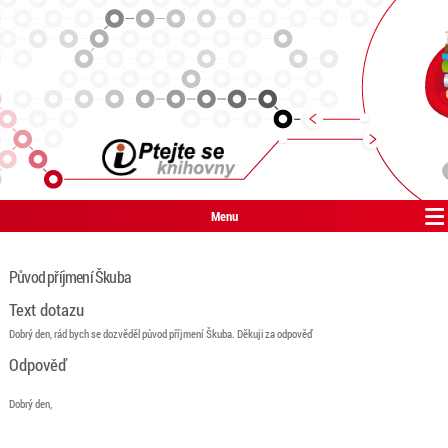
Menu
Původ příjmení Škuba
Text dotazu
Dobrý den, rád bych se dozvěděl původ příjmení Škuba. Děkuji za odpověď
Odpověď
Dobrý den,