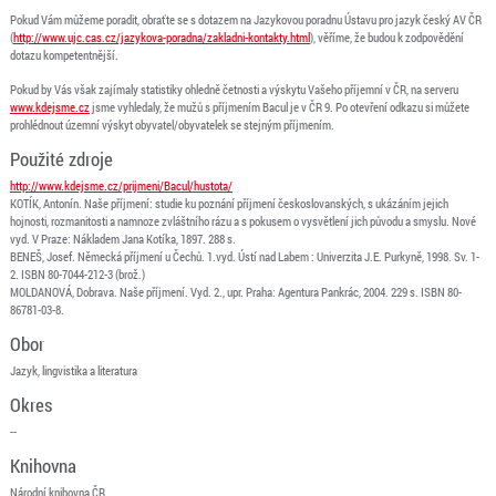
Pokud Vám můžeme poradit, obraťte se s dotazem na Jazykovou poradnu Ústavu pro jazyk český AV ČR
(
http://www.ujc.cas.cz/jazykova-poradna/zakladni-kontakty.html
), věříme, že budou k zodpovědění
dotazu kompetentnější.
Pokud by Vás však zajímaly statistiky ohledně četnosti a výskytu Vašeho příjemní v ČR, na serveru
www.kdejsme.cz
jsme vyhledaly, že mužů s příjmením Bacul je v ČR 9. Po otevření odkazu si můžete
prohlédnout územní výskyt obyvatel/obyvatelek se stejným příjmením.
Použité zdroje
http://www.kdejsme.cz/prijmeni/Bacul/hustota/
KOTÍK, Antonín. Naše příjmení: studie ku poznání příjmení českoslovanských, s ukázáním jejich
hojnosti, rozmanitosti a namnoze zvláštního rázu a s pokusem o vysvětlení jich původu a smyslu. Nové
vyd. V Praze: Nákladem Jana Kotíka, 1897. 288 s.
BENEŠ, Josef. Německá příjmení u Čechů. 1.vyd. Ústí nad Labem : Univerzita J.E. Purkyně, 1998. Sv. 1-
2. ISBN 80-7044-212-3 (brož.)
MOLDANOVÁ, Dobrava. Naše příjmení. Vyd. 2., upr. Praha: Agentura Pankrác, 2004. 229 s. ISBN 80-
86781-03-8.
Obor
Jazyk, lingvistika a literatura
Okres
--
Knihovna
Národní knihovna ČR