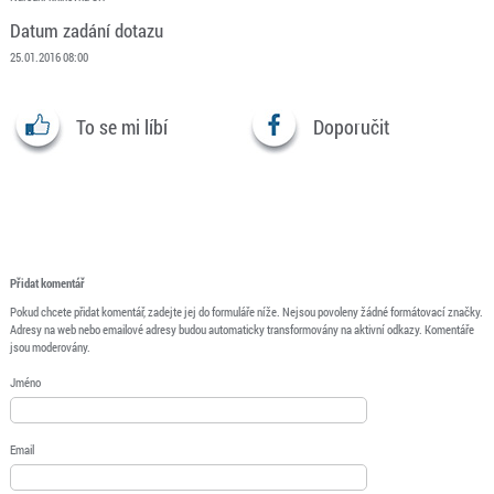
Datum zadání dotazu
25.01.2016 08:00
To se mi líbí
Doporučit
Přidat komentář
Pokud chcete přidat komentář, zadejte jej do formuláře níže. Nejsou povoleny žádné formátovací značky.
Adresy na web nebo emailové adresy budou automaticky transformovány na aktivní odkazy. Komentáře
jsou moderovány.
Jméno
Email