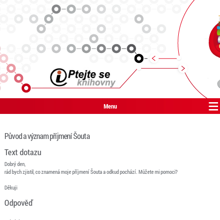
Menu
Původ a význam příjmení Šouta
Text dotazu
Dobrý den,
rád bych zjistil, co znamená moje příjmení Šouta a odkud pochází. Můžete mi pomoci?
Děkuji
Odpověď