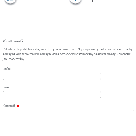
Přidat komentář
Pokud chcete přidat komentář, zadejte jej do formuláře níže. Nejsou povoleny žádné formátovací značky.
Adresy na web nebo emailové adresy budou automaticky transformovány na aktivní odkazy. Komentáře
jsou moderovány.
Jméno
Email
Komentář