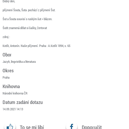
Dobrý den,
příjmení Šouta, Šuta pochází z příjmení Šut.
Šut a Šouta souvisí s ruským šut = blázen.
Šutit znamená dělat si šašky, žertovat
zdroj :
Kotík, Antonín. Naše příjmení. Praha : A.Kotík 1894, s. 65
Obor
Jazyk, lingvistika a literatura
Okres
Praha
Knihovna
Národní knihovna ČR
Datum zadání dotazu
14.09.2021 14:13
To se mi líbí
Doporučit