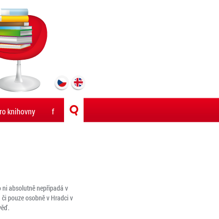
ro knihovny
f
o ni absolutně nepřipadá v
 či pouze osobně v Hradci v
věď.