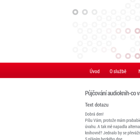
Úvod
O službě
Půjčování audioknih-co v
Text dotazu
Dobrá den!
Píšu Vám, protože mám prababičk
úvahu. A tak mě napadla alterna
knihovně? Jednalo by se převážně
S přáním hezkého dne