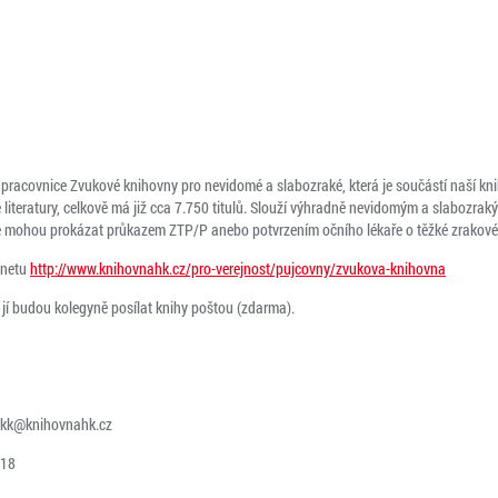
a pracovnice
Zvukové knihovny pro nevidomé a slabozraké, která je součástí naší kn
é literatury, celkově má již cca 7.750 titulů. Slouží výhradně nevidomým a slaboz
se mohou prokázat průkazem ZTP/P anebo potvrzením očního lékaře o těžké zrakové
rnetu
http://www.knihovnahk.cz/pro-verejnost/pujcovny/zvukova-knihovna
 jí budou kolegyně posílat knihy poštou (zdarma).
kk@knihovnahk.cz
-18