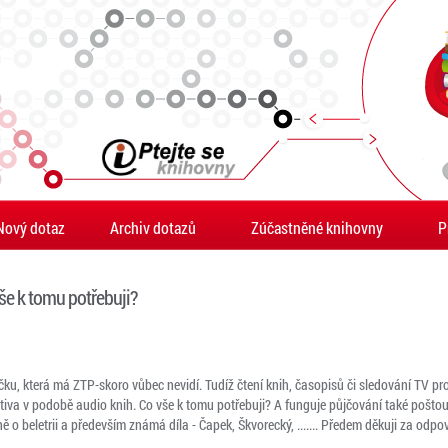
Nový dotaz
Archiv dotazů
Zúčastněné knihovny
P
še k tomu potřebuji?
u, která má ZTP-skoro vůbec nevidí. Tudíž čtení knih, časopisů či sledování TV pr
tiva v podobě audio knih. Co vše k tomu potřebuji? A funguje půjčování také poštou
 o beletrii a především známá díla - Čapek, Škvorecký, ....... Předem děkuji za odpo