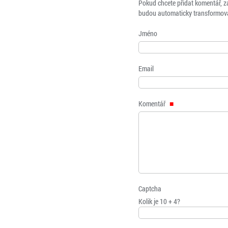
Pokud chcete přidat komentář, z
budou automaticky transformová
Jméno
Email
Komentář
Captcha
Kolik je 10 + 4?