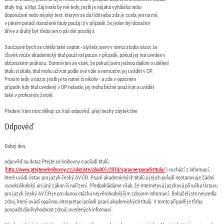
tituly Ing. a Mgr. Zajímalo by mě tedy, jestli je nějaká vyhláška nebo
doporučení nebo nějaký text, kterým se dá řídit nebo zda je zcela jen na mě,
v jakém pořadí dosažené tituly použiji (i v případě, že jeden byl dosažen
dříve a druhý byť třeba jen o pár dní později).
Současně bych se chtěla také zeptat - slyšela jsem v rámci studia názor, že
člověk může akademický titul používat pouze v případě, pokud jej má uveden v
občanském průkazu. Domnívám se však, že pokud jsem jednou diplom o udělení
titulu získala, titul mohu užívat podle své vůle a nemusím jej uvádět v OP.
Prosím tedy o názor, jestli je to nutné či nikoliv - a zda v opačném
případě, kdy titul uvedený v OP nebude, jej mohu běžně používat a uvádět
také v profesním životě.
Předem Vám moc děkuji za Vaši odpověď, přeji hezký zbytek dne
Odpověď
Dobrý den,
odpověď na dotaz Ptejte se knihovny o pořadí titulů
(
http://www.ptejteseknihovny.cz/uloziste/aba001/2010/spravne-poradi-titulu/
) vychází z informací,
které uvádí Ústav pro jazyk český AV ČR. Psaní akademických titulů a jejich pořadí nestanovuje žádný
vysokoškolský ani jiný zákon či nařízení. Předpokládáme však, že Internetová jazyková příručka Ústavu
pro jazyk český AV ČR je pro danou otázku nejvěrohodnějším zdrojem informací. Bohužel jste neuvedla
zdroj, který uvádí opačnou interpretaci pořadí psaní akademických titulů. V tomto případě je třeba
posoudit důvěryhodnost zdrojů uvedených informací.