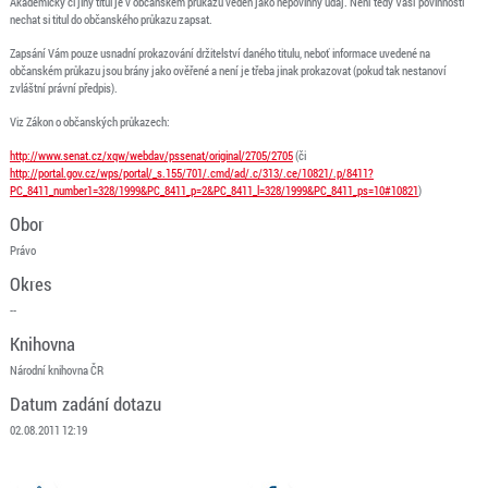
Akademický či jiný titul je v občanském průkazu veden jako nepovinný údaj. Není tedy Vaší povinností
nechat si titul do občanského průkazu zapsat.
Zapsání Vám pouze usnadní prokazování držitelství daného titulu, neboť informace uvedené na
občanském průkazu jsou brány jako ověřené a není je třeba jinak prokazovat (pokud tak nestanoví
zvláštní právní předpis).
Viz Zákon o občanských průkazech:
http://www.senat.cz/xqw/webdav/pssenat/original/2705/2705
(či
http://portal.gov.cz/wps/portal/_s.155/701/.cmd/ad/.c/313/.ce/10821/.p/8411?
PC_8411_number1=328/1999&PC_8411_p=2&PC_8411_l=328/1999&PC_8411_ps=10#10821
)
Obor
Právo
Okres
--
Knihovna
Národní knihovna ČR
Datum zadání dotazu
02.08.2011 12:19