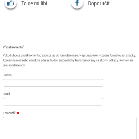
To se mi líbí
Doporučit
Přidat komentář
Pokud chcete přidat komentář, zadejte jej do formuláře níže. Nejsou povoleny žádné formátovací značky.
Adresy na web nebo emailové adresy budou automaticky transformovány na aktivní odkazy. Komentáře
jsou moderovány.
Jméno
Email
Komentář