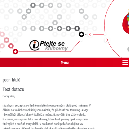
Menu
psaní titulů
Text dotazu
Dobrý den,
ráda bych se zeptala ohledně umístění rovnocenných titulů před jménem. V
článku na Vašich stránkách jsem nalezla, že při dosažení titulu Ing. a Mgr.
- by měl být dříve získaný titul blíže jménu, tj. novější titul vždy vpředu.
Nicméně, našla jsem také jiné stránky, které tvrdí přesný opak - nejstarší
titul vpřed a poté až tituly další. V současné době právě studuji na VŠ -
také dva obory, přičemž bych měla získat v případě úspěšného ukončení studia