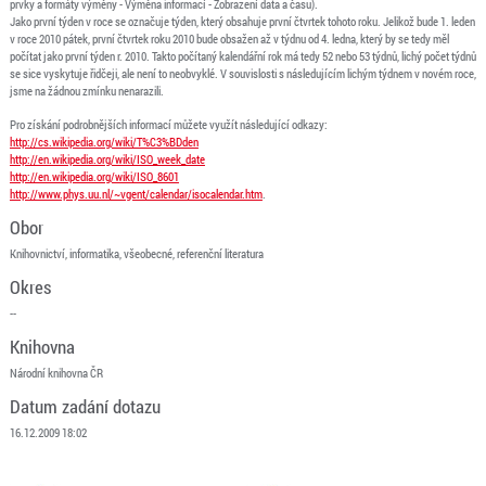
prvky a formáty výměny - Výměna informací - Zobrazení data a času).
Jako první týden v roce se označuje týden, který obsahuje první čtvrtek tohoto roku. Jelikož bude 1. leden
v roce 2010 pátek, první čtvrtek roku 2010 bude obsažen až v týdnu od 4. ledna, který by se tedy měl
počítat jako první týden r. 2010. Takto počítaný kalendářní rok má tedy 52 nebo 53 týdnů, lichý počet týdnů
se sice vyskytuje řidčeji, ale není to neobvyklé. V souvislosti s následujícím lichým týdnem v novém roce,
jsme na žádnou zmínku nenarazili.
Pro získání podrobnějších informací můžete využít následující odkazy:
http://cs.wikipedia.org/wiki/T%C3%BDden
http://en.wikipedia.org/wiki/ISO_week_date
http://en.wikipedia.org/wiki/ISO_8601
http://www.phys.uu.nl/~vgent/calendar/isocalendar.htm
.
Obor
Knihovnictví, informatika, všeobecné, referenční literatura
Okres
--
Knihovna
Národní knihovna ČR
Datum zadání dotazu
16.12.2009 18:02