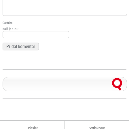
Captcha
Kolik je 4+4 ?
Odeslat
Vytisknout