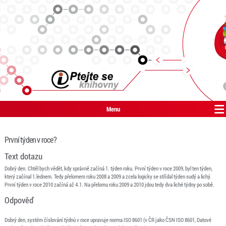
Menu
První týden v roce?
Text dotazu
Dobrý den. Chtěl bych vědět, kdy správně začíná 1. týden roku. První týden v roce 2009, byl ten týden,
který začínal 1.lednem. Tedy přelomem roku 2008 a 2009 a zcela logicky se střídal týden sudý a lichý.
První týden v roce 2010 začíná až 4.1. Na přelomu roku 2009 a 2010 jdou tedy dva liché týdny po sobě.
Odpověď
Dobrý den, systém číslování týdnů v roce upravuje norma ISO 8601 (v ČR jako ČSN ISO 8601, Datové