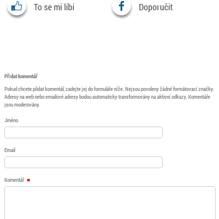
To se mi líbí
Doporučit
Přidat komentář
Pokud chcete přidat komentář, zadejte jej do formuláře níže. Nejsou povoleny žádné formátovací značky.
Adresy na web nebo emailové adresy budou automaticky transformovány na aktivní odkazy. Komentáře
jsou moderovány.
Jméno
Email
Komentář