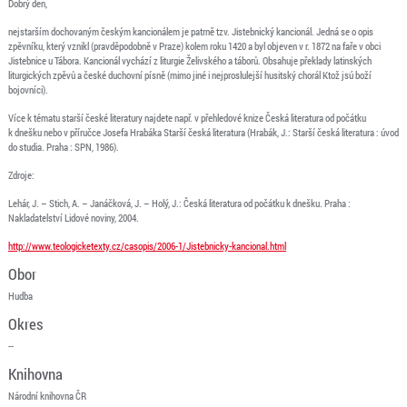
Dobrý den,
nejstarším dochovaným českým kancionálem je patrně tzv. Jistebnický kancionál. Jedná se o opis
zpěvníku, který vznikl (pravděpodobně v Praze) kolem roku 1420 a byl objeven v r. 1872 na faře v obci
Jistebnice u Tábora. Kancionál vychází z liturgie Želivského a táborů. Obsahuje překlady latinských
liturgických zpěvů a české duchovní písně (mimo jiné i nejproslulejší husitský chorál Ktož jsú boží
bojovníci).
Více k tématu starší české literatury najdete např. v přehledové knize Česká literatura od počátku
k dnešku nebo v příručce Josefa Hrabáka Starší česká literatura (Hrabák, J.: Starší česká literatura : úvod
do studia. Praha : SPN, 1986).
Zdroje:
Lehár, J. – Stich, A. – Janáčková, J. – Holý, J.: Česká literatura od počátku k dnešku. Praha :
Nakladatelství Lidové noviny, 2004.
http://www.teologicketexty.cz/casopis/2006-1/Jistebnicky-kancional.html
Obor
Hudba
Okres
--
Knihovna
Národní knihovna ČR