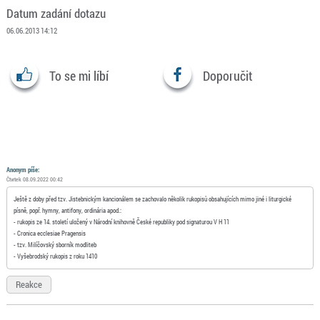
Datum zadání dotazu
06.06.2013 14:12
To se mi líbí
Doporučit
Anonym
píše:
Čtvrtek 08.09.2022 00:42
Ještě z doby před tzv. Jistebnickým kancionálem se zachovalo několik rukopisů obsahujících mimo jiné i liturgické
písně, popř. hymny, antifony, ordinária apod.:
- rukopis ze 14. století uložený v Národní knihovně České republiky pod signaturou V H 11
- Cronica ecclesiae Pragensis
- tzv. Milíčovský sborník modliteb
- Vyšebrodský rukopis z roku 1410
Reakce