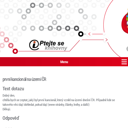
Menu
první kancionál na území ČR
Text dotazu
Dobrý den,
chtěla bych se zeptat, jaký byl první kancionál, který vznikl na území dnešní ČR. Případně kde se
takovéto věci dají dohledat, pokud dají (www stránky, články, knihy, a další)
Děkuji.
Odpověď