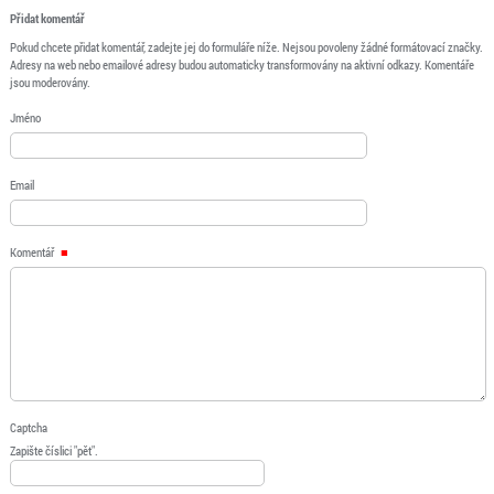
Přidat komentář
Pokud chcete přidat komentář, zadejte jej do formuláře níže. Nejsou povoleny žádné formátovací značky.
Adresy na web nebo emailové adresy budou automaticky transformovány na aktivní odkazy. Komentáře
jsou moderovány.
Jméno
Email
Komentář
Captcha
Zapište číslici "pět".