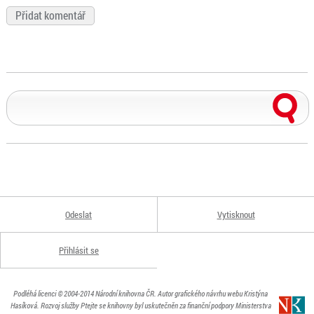
Odeslat
Vytisknout
Přihlásit se
Podléhá licenci
© 2004-2014
Národní knihovna ČR
. Autor grafického návrhu webu Kristýna
Hasíková.
Rozvoj služby Ptejte se knihovny byl uskutečněn za finanční podpory Ministerstva