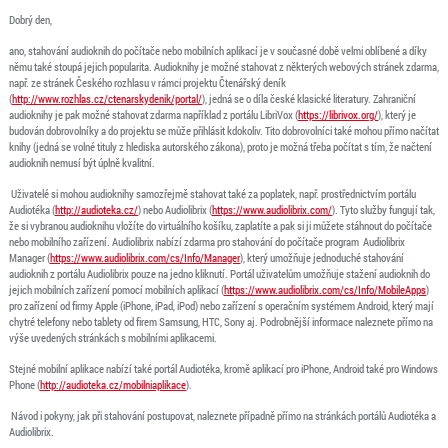
Dobrý den,
ano, stahování audioknih do počítače nebo mobilních aplikací je v současné době velmi oblíbené a díky
němu také stoupá jejich popularita. Audioknihy je možné stahovat z některých webových stránek zdarma,
např. ze stránek Českého rozhlasu v rámci projektu Čtenářský deník
(
http://www.rozhlas.cz/ctenarskydenik/portal/
), jedná se o díla české klasické literatury. Zahraniční
audioknihy je pak možné stahovat zdarma například z portálu LibriVox (
https://librivox.org/
), který je
budován dobrovolníky a do projektu se může přihlásit kdokoliv. Tito dobrovolníci také mohou přímo načítat
knihy (jedná se volné tituly z hlediska autorského zákona), proto je možná třeba počítat s tím, že načtení
audioknih nemusí být úplně kvalitní.
Uživatelé si mohou audioknihy samozřejmě stahovat také za poplatek, např. prostřednictvím portálu
Audiotéka (
http://audioteka.cz/
) nebo Audiolibrix (
https://www.audiolibrix.com/
). Tyto služby fungují tak,
že si vybranou audioknihu vložíte do virtuálního košíku, zaplatíte a pak si ji můžete stáhnout do počítače
nebo mobilního zařízení. Audiolibrix nabízí zdarma pro stahování do počítače program Audiolibrix
Manager (
https://www.audiolibrix.com/cs/Info/Manager
), který umožňuje jednoduché stahování
audioknih z portálu Audiolibrix pouze na jedno kliknutí. Portál uživatelům umožňuje stažení audioknih do
jejich mobilních zařízení pomocí mobilních aplikací (
https://www.audiolibrix.com/cs/Info/MobileApps
)
pro zařízení od firmy Apple (iPhone, iPad, iPod) nebo zařízení s operačním systémem Android, který mají
chytré telefony nebo tablety od firem Samsung, HTC, Sony aj. Podrobnější informace naleznete přímo na
výše uvedených stránkách s mobilními aplikacemi.
Stejné mobilní aplikace nabízí také portál Audiotéka, kromě aplikací pro iPhone, Android také pro Windows
Phone (
http://audioteka.cz/mobilniaplikace
).
Návod i pokyny, jak při stahování postupovat, naleznete případně přímo na stránkách portálů Audiotéka a
Audiolibrix.