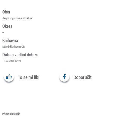
Obor
Jazyk, lingvistika a literatura
Okres
--
Knihovna
Národní knihovna ČR
Datum zadání dotazu
15.07.2015 13:49
To se mi líbí
Doporučit
Přidat komentář