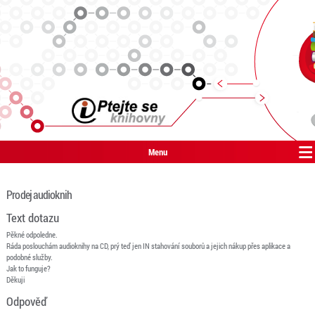
Menu
Prodej audioknih
Text dotazu
Pěkné odpoledne.
Ráda poslouchám audioknihy na CD, prý teď jen IN stahování souborů a jejich nákup přes aplikace a
podobné služby.
Jak to funguje?
Děkuji
Odpověď