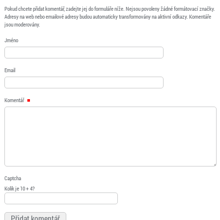
Pokud chcete přidat komentář, zadejte jej do formuláře níže. Nejsou povoleny žádné formátovací značky.
Adresy na web nebo emailové adresy budou automaticky transformovány na aktivní odkazy. Komentáře
jsou moderovány.
Jméno
Email
Komentář
Captcha
Kolik je 10 + 4?