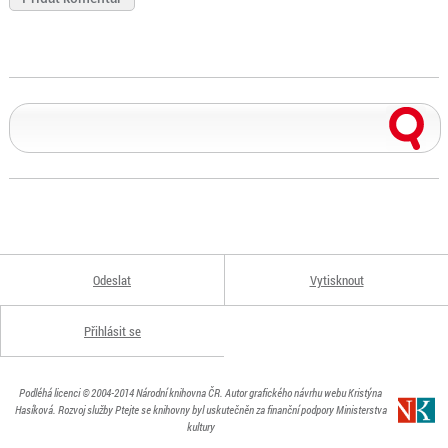
Odeslat
Vytisknout
Přihlásit se
Podléhá licenci
© 2004-2014
Národní knihovna ČR
. Autor grafického návrhu webu Kristýna
Hasíková.
Rozvoj služby Ptejte se knihovny byl uskutečněn za finanční podpory Ministerstva
kultury