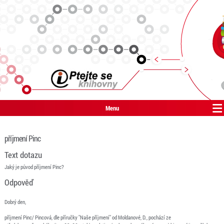
Menu
příjmení Pinc
Text dotazu
Jaký je původ příjmení Pinc?
Odpověď
Dobrý den,
příjmení Pinc/ Pincová, dle příručky "Naše příjmení" od Moldanové, D., pochází ze