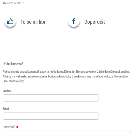
16.03.2012 09:57
To se mi líbí
Doporučit
Přidat komentář
Pokud chcete přidat komentář, zadejte jej do formuláře níže. Nejsou povoleny žádné formátovací značky.
Adresy na web nebo emailové adresy budou automaticky transformovány na aktivní odkazy. Komentáře
jsou moderovány.
Jméno
Email
Komentář