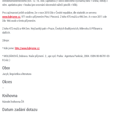
středohornoněmeckého (tzn. 12.-16. stol.) apelativa (= slovo obecného významu) binz = sítina; někdy z
něm. apelativa pinz = houba (pro srovnání slovenské nářečí pinclík = hřib).
Pro zajímavost ještě uvádíme, že v roce 2010 žilo v České republice, dle statistik ze serveru
www.kdejsme.cz
, 971 osob s příjmením Pinc/ Pincová. Z toho 475 mužů a 496 žen. A v roce 2011 zde
žilo 966 osob s tímto příjmením.
Z toho 472 mužů a 494 žen. Nejčastěji pak v Praze, Českých Budějovicích, Milevsku či Příbrami a
dalších.
Zdroje:
* Kde jsme:
http://www.kdejsme.cz
* MOLDÁNOVÁ, Dobrava. Naše příjmení. 2., upr.vyd. Praha : Agentura Pankrác, 2004. ISBN 80-86781-03-
8 (váz.)
Obor
Jazyk, lingvistika a literatura
Okres
--
Knihovna
Národní knihovna ČR
Datum zadání dotazu