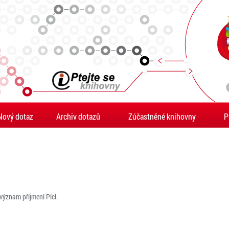
Nový dotaz
Archiv dotazů
Zúčastněné knihovny
P
význam příjmení Pícl.