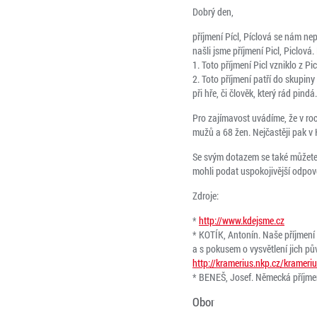
Dobrý den,
příjmení Pícl, Píclová se nám n
našli jsme příjmení Picl, Piclová
1. Toto příjmení Picl vzniklo z P
2. Toto příjmení patří do skupin
při hře, či člověk, který rád pindá.
Pro zajímavost uvádíme, že v roc
mužů a 68 žen. Nejčastěji pak v K
Se svým dotazem se také můžete
mohli podat uspokojivější odpov
Zdroje:
*
http://www.kdejsme.cz
* KOTÍK, Antonín. Naše příjmení 
a s pokusem o vysvětlení jich p
http://kramerius.nkp.cz/krameriu
* BENEŠ, Josef. Německá příjmení
Obor