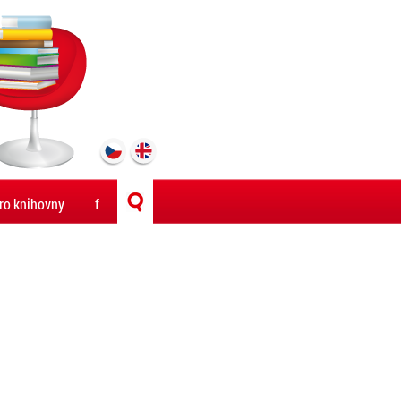
ro knihovny
f