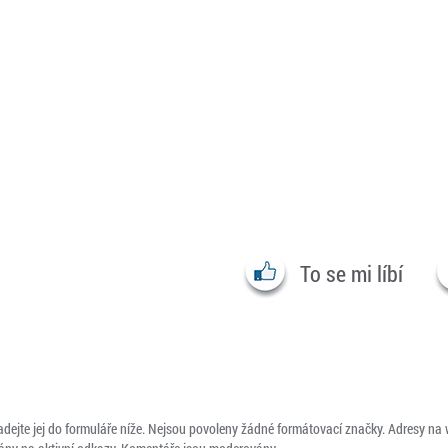
To se mi líbí
adejte jej do formuláře níže. Nejsou povoleny žádné formátovací značky. Adresy na