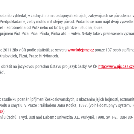
epodařilo vyhledat, v žádných nám dostupných zdrojích, zabývajících se původem a 
. Předpokládáme, že by mohlo mít stejný původ. Podařilo se nám najít dvojí vysvětlen
icel = zdrobnělina od Putz nebo od bütze, phütze = studna, louže.
y příjmení Picl, Píza, Píca, Pinda, Pinka atd. = vulva. Někdy také v přeneseném výz
e 2011 žilo v ČR podle statistik ze serveru
www.kdejsme.cz
pouze 137 osob s příjmen
ralovicích, Plzni, Praze či Nýřanech.
 obrátit na jazykovou poradnu Ústavu pro jazyk český AV ČR
http://www.ujc.cas.c
ěď.
: studie ku poznání příjmení českoslovanských, s ukázáním jejich hojnosti, rozman
ůvodu a smyslu. V Praze : Nákladem Jana Kotíka, 1897. (volně dostupný v systému 
s/
)
 u Čechů. 1.vyd. Ústí nad Labem : Univerzita J.E. Purkyně, 1998. Sv. 1-2. ISBN 80