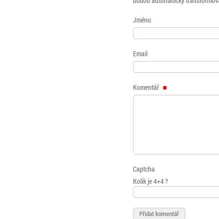
budou automaticky transformová
Jméno
Email
Komentář
Captcha
Kolik je 4+4 ?