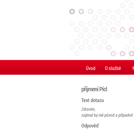
Úvod
O službě
příjmení Pícl
Text dotazu
Zdravím,
zajímal by mě původ a případně 
Odpověď