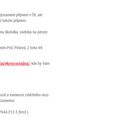
významem příjmení v ČR, ale
í tohoto příjmení.
namu škatulka, nádoba na peníze
ím Pícl, Píclová. Z toho 69
z/jazykova-poradna/
, kde by Vám
itosti a namnoze zvláštního rázu
Kramerius:
-7044-212-3 (brož.)