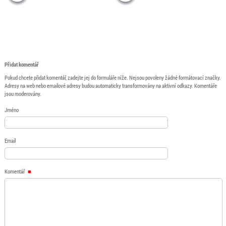
Přidat komentář
Pokud chcete přidat komentář, zadejte jej do formuláře níže. Nejsou povoleny žádné formátovací značky.
Adresy na web nebo emailové adresy budou automaticky transformovány na aktivní odkazy. Komentáře
jsou moderovány.
Jméno
Email
Komentář