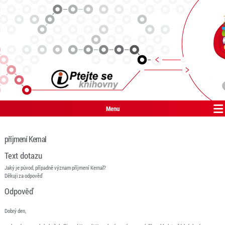
Menu
příjmení Kernal
Text dotazu
Jaký je původ, případně význam příjmení Kernal?
Děkuji za odpověď
Odpověď
Dobrý den,