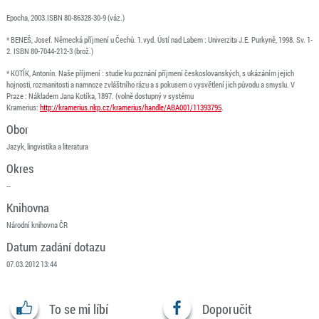
Epocha, 2003.ISBN 80-86328-30-9 (váz.)
* BENEŠ, Josef. Německá příjmení u Čechů. 1.vyd. Ústí nad Labem : Univerzita J.E. Purkyně, 1998. Sv. 1-
2. ISBN 80-7044-212-3 (brož.)
* KOTÍK, Antonín. Naše příjmení : studie ku poznání příjmení českoslovanských, s ukázáním jejich
hojnosti, rozmanitosti a namnoze zvláštního rázu a s pokusem o vysvětlení jich původu a smyslu. V
Praze : Nákladem Jana Kotíka, 1897. (volně dostupný v systému
Kramerius:
http://kramerius.nkp.cz/kramerius/handle/ABA001/11393795
.
Obor
Jazyk, lingvistika a literatura
Okres
--
Knihovna
Národní knihovna ČR
Datum zadání dotazu
07.03.2012 13:44
To se mi líbí
Doporučit