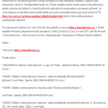
omlouváme se, ale bohužel příjmení Kernal/ Kernalová se nám nepodařilo vyhledat v žádných nám
dostupných zdrojích. Pravděpodobně proto, že v České republice nežije mnoho osob s tímto příjmením,
nebylo zařazeno do žádných z českých příruček zabývajících se původem a významem příjmení. Se
svým dotazem se ale také můžete ještě obrátit na jazykovou poradnu Ústavu pro jazyk český AV ČR
https://ujc.avcr.cz/jazykova-poradna/zakladni-kontakty.html
, kde by Vám mohli poskytnout
uspokojivější odpověď.
Pro zajímavost uvádíme, že v roce 2010 žilo, dle statistik ze serveru
https://www.kdejsme.cz/
, v České
republice 44 osob s příjmením Kernal/ Kernalová. Z toho 23 mužů a 21 žen. A v roce 2011 zde žilo 46 osob
s tímto příjmením. Z toho 23 mužů a 23 žen. Nejčastěji pak v Strakonicích, Příbrami, Mostě a dalších.
Zdroje:
* Kde jsme:
https://www.kdejsme.cz/
Projité zdroje:
* MOLDÁNOVÁ, Dobrava. Naše příjmení. 2., upr.vyd. Praha : Agentura Pankrác, 2004. ISBN 80-86781-03-
8 (váz.)
* MATES, Vladimír.Jména tajemství zbavená : malá encyklopedie 250 nejčastějších
příjmení.2.vyd.Praha : Epocha, 2002.ISBN 80-86328-10-4 (váz.)
* MATES, Vladimír.Jména tajemství zbavená, aneb, Příjmení pod mikroskopem.1.
vyd.Praha : Epocha, 2004.ISBN 80-86328-58-9 (váz.)
* MATES, Vladimír.Jména tajemství zbavená : malá encyklopedie nejčastějších příjmení. II. díl, jména na
251.-501.místě, Adam - Žižka.1.vyd.Praha :