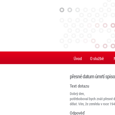
Úvod
O službě
přesné datum úmrtí spiso
Text dotazu
Dobrý den,
potřeboboval bych znát přesné d
dělat. Vím, že zemřela v roce 19
Odpověď