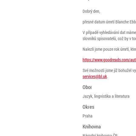
Dobrý den,
přesné datum úmrtí Blanche Ebbu
V případě vyhledávání dat máme m
slovníků spisovatelů, což by v t
Nalezli jsme pouze rok úmrtí, kt
https://www.goodreads.com/au
Své možnosti jsme již bohužel v
services@bl.uk
.
Obor
Jazyk, lingvistika a literatura
Okres
Praha
Knihovna
Národní knihovna ČR