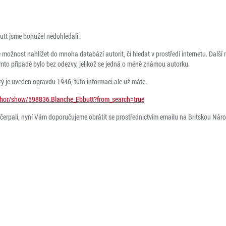
tt jsme bohužel nedohledali.
ožnost nahlížet do mnoha databází autorit, či hledat v prostředí internetu. Další
omto případě bylo bez odezvy, jelikož se jedná o méně známou autorku.
erý je uveden opravdu 1946, tuto informaci ale už máte.
thor/show/598836.Blanche_Ebbutt?from_search=true
yčerpali, nyní Vám doporučujeme obrátit se prostřednictvím emailu na Britskou Nár