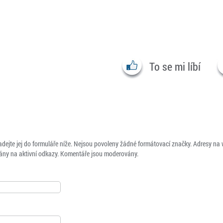
To se mi líbí
adejte jej do formuláře níže. Nejsou povoleny žádné formátovací značky. Adresy na
ny na aktivní odkazy. Komentáře jsou moderovány.