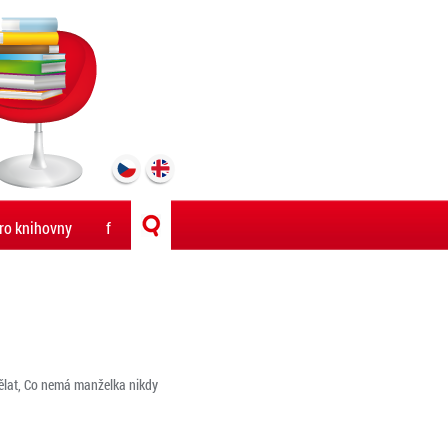
ro knihovny
f
ělat, Co nemá manželka nikdy