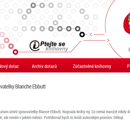
Nový dotaz
Archiv dotazů
Zúčastněné knihovny
P
vatelky Blanche Ebbutt
atum úmrtí spisovatelky Blance Ebbutt. Napsala knihy mj. Co nemá manžel nikdy d
46, ale nevím v jakém měsíci. Potřeboval bych to kvůli autorským právům. Děkuji.