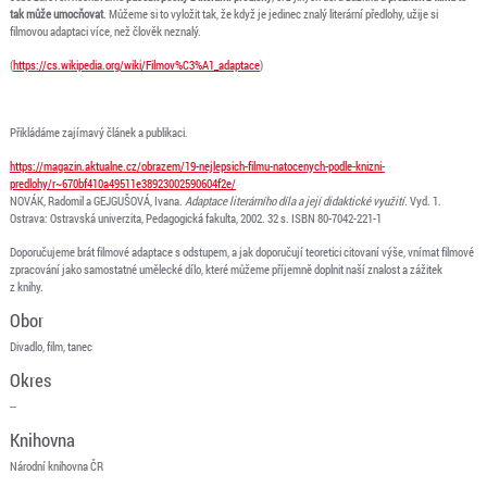
tak může umocňovat
. Můžeme si to vyložit tak, že když je jedinec znalý literární předlohy, užije si
filmovou adaptaci více, než člověk neznalý.
(
https://cs.wikipedia.org/wiki/Filmov%C3%A1_adaptace
)
Přikládáme zajímavý článek a publikaci.
https://magazin.aktualne.cz/obrazem/19-nejlepsich-filmu-natocenych-podle-knizni-
predlohy/r~670bf410a49511e38923002590604f2e/
NOVÁK, Radomil a GEJGUŠOVÁ, Ivana.
Adaptace literárního díla a její didaktické využití
. Vyd. 1.
Ostrava: Ostravská univerzita, Pedagogická fakulta, 2002. 32 s. ISBN 80-7042-221-1
Doporučujeme brát filmové adaptace s odstupem, a jak doporučují teoretici citovaní výše, vnímat filmové
zpracování jako samostatné umělecké dílo, které můžeme příjemně doplnit naší znalost a zážitek
z knihy.
Obor
Divadlo, film, tanec
Okres
--
Knihovna
Národní knihovna ČR