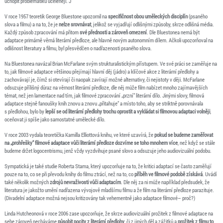
uchopit problematiku uceleněji. J
V roce 1957
teoretik George Bluestone upozornil na
specifičnost obou uměleckých disciplín
(psaného
slova a filmu) a na to, že je
nelze srovnávat
, jelikož se vyjadřují odlišnými způsoby, skrze odlišná média.
Každý způsob zpracování má přitom
své přednosti a zároveň omezení
. Dle Bluestonea nemá být
adaptace primárně věrná literární předloze, ale hlavně novým autonomním dílem. Ačkoli upozorňoval na
odlišnost literatury a filmu, byl přesvědčen o nadřazenosti psaného slova.
Na Bluestonea navázal Brian McFarlane svým strukturalistickým přístupem. Ve své práci se zaměřuje na
to, jak filmové adaptace většinou přejímají hlavní děj (jádro) a klíčové akce z literární předlohy a
zachovávají je, čímž si otevírají či naopak zavírají možné alternativy, či nejistoty v ději. McFarlane
odsuzuje přílišný důraz na věrnost literární předloze, dle něj může film nabízet mnoho zajímavějších
témat, než jen lamentace nad tím, jak filmové zpracování „przní“ literární dílo. Jinými slovy, filmová
adaptace stejně fanoušky knih znovu a znovu „přitahuje“ a místo toho, aby se striktně porovnávala
s předlohou, bylo by
lepší se od literární předlohy trochu oprostit a vykládat si filmovou adaptaci volněji
,
oceňovat ji spíše jako samostatné umělecké dílo.
V roce 2003 vydala teoretička Kamilla Elliottová knihu, ve které uzavírá, že
pokud se budeme zaměřovat
na „prohřešky“ filmové adaptace vůči literární předloze dozvíme se toho mnohem více
, než když se stále
budeme držet logocentrismu, jenž vždy vyzdvihuje psané slovo a odsuzuje jeho audiovizuální podobu.
Sympatická je také studie Roberta Stama, který upozorňuje na to, že kritici adaptací se často zaměřují
pouze na to, co se při převodu knihy do filmu ztrácí, než na to, co
příběh ve filmové podobě získává
. Uvádí
také několik možných
zdrojů nevraživosti vůči adaptacím
. Dle něj za ni může například předsudek, že
literatura je jakožto umění nadřazena vývojově mladšímu filmu a že film na literární předloze parazituje.
(Divadelní adaptace možná nejsou kritizovány tak vehementně jako adaptace filmové– proč?)
Linda Hutcheonová v roce 2006 zase upozorňuje, že skrze audiovizuální prožitek z filmové adaptace na
sebe zároveň necháváme
působit pocity z literární předlohy
, či z jiných děl a zážitků a
prožitek z filmu to