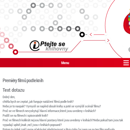
Menu
Premiéry filmů podle knih
Text dotazu
Dobrý den,
chtěla bych se zeptat ,jak funguje natáčení filmů podle knih?
Nebo je to naopak? Vymyslí se napřed obsah knihy a poté se vymýšlí scénář filmu?
Proč se ve filmech nevyskytují hlavní informace,které jsou uvedeny v knihách?
Podílí se na filmech i spisovatelé knih?
Proč ve filmech kolikrát nejsou hlavní postavy které jsou uvedeny v knihách?Nebo pokud tam jsou tak
vypadají uplně jinak ,než jsou v knihách popsané?
Potom to úplně zničí moje očekávání,představivost a lituju toho,že jsem se na ten film podívala.