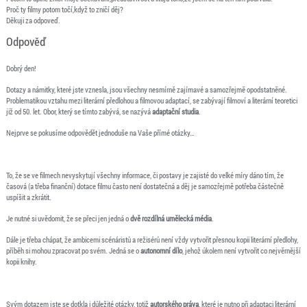
Proč ty filmy potom točí,když to zničí děj?
Děkuji za odpoveď.
Odpověď
Dobrý den!
Dotazy a námitky, které jste vznesla, jsou všechny nesmírně zajímavé a samozřejmě opodstatněné.
Problematikou vztahu mezi literární předlohou a filmovou adaptací, se zabývají filmoví a literární teoretici
již od 50. let. Obor, který se tímto zabývá, se nazývá
adaptační studia
.
Nejprve se pokusíme odpovědět jednoduše na Vaše přímé otázky…
To, že se ve filmech nevyskytují všechny informace, či postavy je zajisté do velké míry dáno tím, že
časová (a třeba finanční) dotace filmu často není dostatečná a děj je samozřejmě potřeba částečně
uspíšit a zkrátit.
Je nutné si uvědomit, že se přeci jen jedná o
dvě rozdílná umělecká média
.
Dále je třeba chápat, že ambicemi scénáristů a režisérů není vždy vytvořit přesnou kopii literární předlohy,
příběh si mohou zpracovat po svém. Jedná se o
autonomní dílo
, jehož úkolem není vytvořit co nejvěrnější
kopii knihy.
Svým dotazem jste se dotkla i důležité otázky, totiž
autorského práva
, které je nutno při adaptaci literární