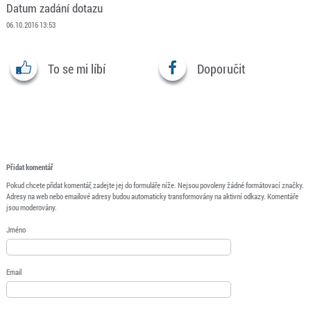
Datum zadání dotazu
06.10.2016 13:53
To se mi líbí
Doporučit
Přidat komentář
Pokud chcete přidat komentář, zadejte jej do formuláře níže. Nejsou povoleny žádné formátovací značky.
Adresy na web nebo emailové adresy budou automaticky transformovány na aktivní odkazy. Komentáře
jsou moderovány.
Jméno
Email