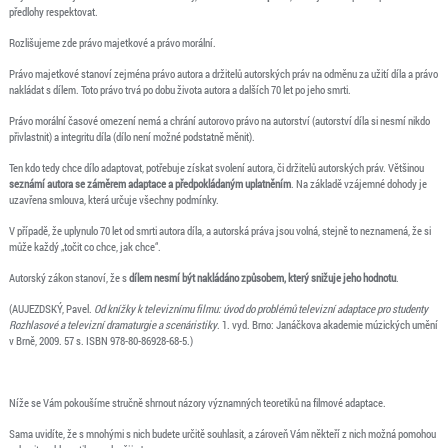
předlohy respektovat.
Rozlišujeme zde právo majetkové a právo morální.
Právo majetkové stanoví zejména právo autora a držitelů autorských práv na odměnu za užití díla a právo
nakládat s dílem. Toto právo trvá po dobu života autora a dalších 70 let po jeho smrti.
Právo morální časové omezení nemá a chrání autorovo právo na autorství (autorství díla si nesmí nikdo
přivlastnit) a integritu díla (dílo není možné podstatně měnit).
Ten kdo tedy chce dílo adaptovat, potřebuje získat svolení autora, či držitelů autorských práv. Většinou
seznámí autora se záměrem adaptace a předpokládaným uplatněním
. Na základě vzájemné dohody je
uzavřena smlouva, která určuje všechny podmínky.
V případě, že uplynulo 70 let od smrti autora díla, a autorská práva jsou volná, stejně to neznamená, že si
může každý „točit co chce, jak chce“.
Autorský zákon stanoví, že s
dílem nesmí být nakládáno způsobem, který snižuje jeho hodnotu
.
(AUJEZDSKÝ, Pavel.
Od knížky k televiznímu filmu: úvod do problémů televizní adaptace pro studenty
Rozhlasové a televizní dramaturgie a scenáristiky
. 1. vyd. Brno: Janáčkova akademie múzických umění
v Brně, 2009. 57 s. ISBN 978-80-86928-68-5.)
Níže se Vám pokoušíme stručně shrnout názory významných teoretiků na filmové adaptace.
Sama uvidíte, že s mnohými s nich budete určitě souhlasit, a zároveň Vám někteří z nich možná pomohou