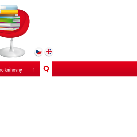
ro knihovny
f