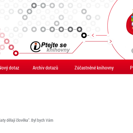
Nový dotaz
Archiv dotazů
Zúčastněné knihovny
P
,,šaty dělají člověka". Byl bych Vám