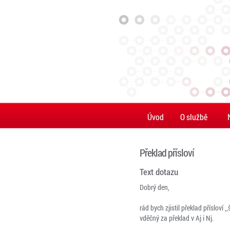
Úvod
O službě
Překlad přísloví
Text dotazu
Dobrý den,
rád bych zjistil překlad přísloví 
vděčný za překlad v Aj i Nj.