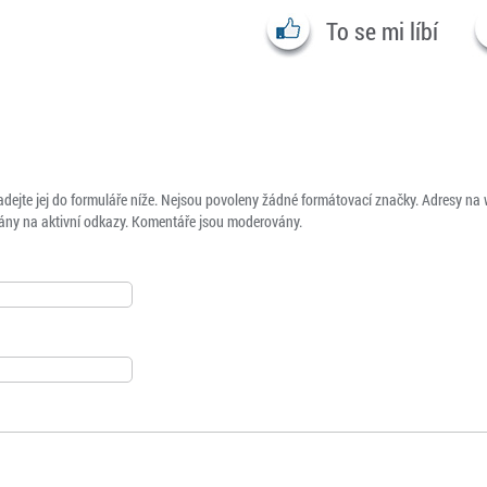
To se mi líbí
adejte jej do formuláře níže. Nejsou povoleny žádné formátovací značky. Adresy na
ny na aktivní odkazy. Komentáře jsou moderovány.