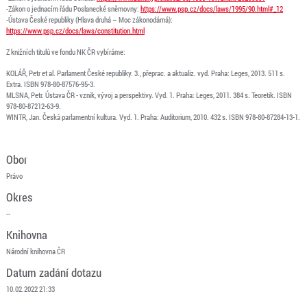
-Zákon o jednacím řádu Poslanecké sněmovny:
https://www.psp.cz/docs/laws/1995/90.html#_12
-Ústava České republiky (Hlava druhá – Moc zákonodárná):
https://www.psp.cz/docs/laws/constitution.html
Z knižních titulů ve fondu NK ČR vybíráme:
KOLÁŘ, Petr et al. Parlament České republiky. 3., přeprac. a aktualiz. vyd. Praha: Leges, 2013. 511 s.
Extra. ISBN 978-80-87576-95-3.
MLSNA, Petr. Ústava ČR - vznik, vývoj a perspektivy. Vyd. 1. Praha: Leges, 2011. 384 s. Teoretik. ISBN
978-80-87212-63-9.
WINTR, Jan. Česká parlamentní kultura. Vyd. 1. Praha: Auditorium, 2010. 432 s. ISBN 978-80-87284-13-1.
Obor
Právo
Okres
--
Knihovna
Národní knihovna ČR
Datum zadání dotazu
10.02.2022 21:33