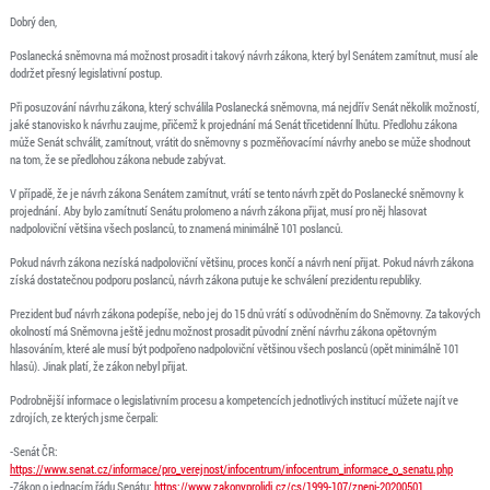
Dobrý den,
Poslanecká sněmovna má možnost prosadit i takový návrh zákona, který byl Senátem zamítnut, musí ale
dodržet přesný legislativní postup.
Při posuzování návrhu zákona, který schválila Poslanecká sněmovna, má nejdřív Senát několik možností,
jaké stanovisko k návrhu zaujme, přičemž k projednání má Senát třicetidenní lhůtu. Předlohu zákona
může Senát schválit, zamítnout, vrátit do sněmovny s pozměňovacímí návrhy anebo se může shodnout
na tom, že se předlohou zákona nebude zabývat.
V případě, že je návrh zákona Senátem zamítnut, vrátí se tento návrh zpět do Poslanecké sněmovny k
projednání. Aby bylo zamítnutí Senátu prolomeno a návrh zákona přijat, musí pro něj hlasovat
nadpoloviční většina všech poslanců, to znamená minimálně 101 poslanců.
Pokud návrh zákona nezíská nadpoloviční většinu, proces končí a návrh není přijat. Pokud návrh zákona
získá dostatečnou podporu poslanců, návrh zákona putuje ke schválení prezidentu republiky.
Prezident buď návrh zákona podepíše, nebo jej do 15 dnů vrátí s odůvodněním do Sněmovny. Za takových
okolností má Sněmovna ještě jednu možnost prosadit původní znění návrhu zákona opětovným
hlasováním, které ale musí být podpořeno nadpoloviční většinou všech poslanců (opět minimálně 101
hlasů). Jinak platí, že zákon nebyl přijat.
Podrobnější informace o legislativním procesu a kompetencích jednotlivých institucí můžete najít ve
zdrojích, ze kterých jsme čerpali:
-Senát ČR:
https://www.senat.cz/informace/pro_verejnost/infocentrum/infocentrum_informace_o_senatu.php
-Zákon o jednacím řádu Senátu:
https://www.zakonyprolidi.cz/cs/1999-107/zneni-20200501