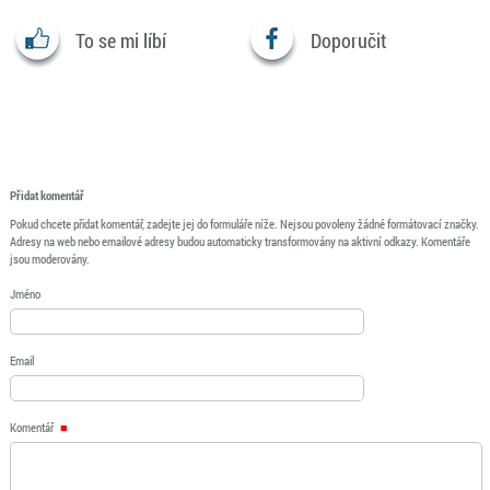
To se mi líbí
Doporučit
Přidat komentář
Pokud chcete přidat komentář, zadejte jej do formuláře níže. Nejsou povoleny žádné formátovací značky.
Adresy na web nebo emailové adresy budou automaticky transformovány na aktivní odkazy. Komentáře
jsou moderovány.
Jméno
Email
Komentář