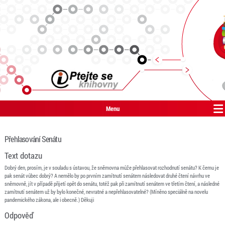
Menu
Přehlasování Senátu
Text dotazu
Dobrý den, prosím, je v souladu s ústavou, že sněmovna může přehlasovat rozhodnutí senátu? K čemu je
pak senát vůbec dobrý? A nemělo by po prvním zamítnutí senátem následovat druhé čtení návrhu ve
sněmovně, jít v případě přijetí opět do senátu, totéž pak při zamítnutí senátem ve třetím čtení, a následné
zamítnutí senátem už by bylo konečné, nevratné a nepřehlasovatelné? (Míněno speciálně na novelu
pandemického zákona, ale i obecně.) Děkuji
Odpověď