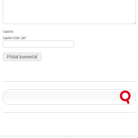
Captcha
Zapište číslici "pět".