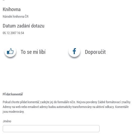
Knihovna
Národní knihovna ČR
Datum zadání dotazu
05.12.2007 16:54
To se mi líbí
Doporučit
Přidat komentář
Pokud chcete přidat komentář, zadejte jej do formuláře níže. Nejsou povoleny žádné formátovací značky.
Adresy na web nebo emailové adresy budou automaticky transformovány na aktivní odkazy. Komentáře
jsou moderovány.
Jméno