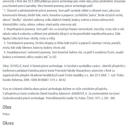
univerzity v Brně dne 23.9.2005 přibližuje právní archeologii jako vědní obor, jehož předmětem zkoumání
jsou hmotné právní památky. Mezi hmotné prameny právní archeologie patří:
" 1. Ústavně a administrativně-právní prameny. Sem patří symboly vládní a výkonné moci, jako jsou
korunovační klenoty, úřední hole, meče, korouhve a praporce, rychtářská "práva", ferule různých cechů,
obecní "obsílky", služební uniformy, sídla vládních činitelů, budovy sněmů a místa sněmovních
shromáždění, mýta, celnice, solnice, staré pošty, mincovny atd.
2. Majetkoprávní prameny. Sem patří vše, co označuje hranice nemovitostí, mezníky, vzory měr a vah,
rabuše nebo-li vrubovky a některé jiné předměty týkající se bezprostředně majetkového práva. Dále
figurky železných krav, věchty, víchy a víšky.
3. Trestněprávní prameny. Do této skupiny je třeba řadit mučící a popravčí nástroje i místa, pranýře,
místa, kde stály šibenice, katovny, budovy věznic atd.
4. Soudněprocesní ( netrestní) prameny. Sem konečně řadíme vše, co patří k soudnímu řízení, soudní
budovy a místnosti, oděvy soudců atd." (s.62)
Zdroj: SCHELLE, Karel. K historii právní archeologie. In Symbol a symbolika v právu : sborník příspěvků z
konference pořádané Katedrou právní teorie Právnické fakulty Masarykovy univerzity v Brně za
organizačního přispění Akademie heraldických nauk České republiky, o.s. dne 23.9.2005. 1. vyd. Praha :
Eurolex Bohemia, 2006. ISBN 80-86861-13-9, s. 60-62.
Více se o historii vědního oboru právní archeologie dočtete ve výše zmíněném příspěvku.
V příspěvku je často zmiňován článek Karolíny Adamové: ADAMOVÁ, K. Za systematické rozvíjení
československé právní archeologie. Právněhistorické studie 16, Praha: ČSAV, 1971, s.255 - 268.
Obor
Právo
Okres
--