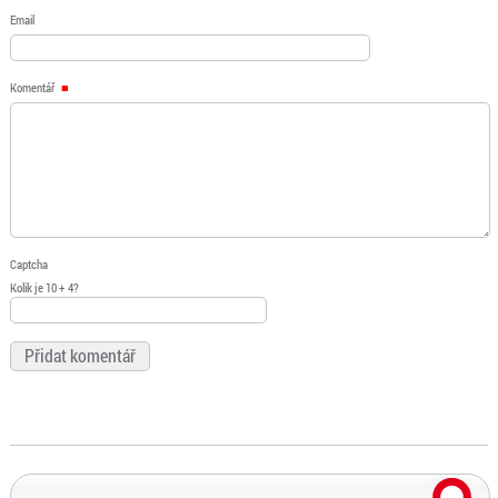
Email
Komentář
Captcha
Kolik je 10 + 4?