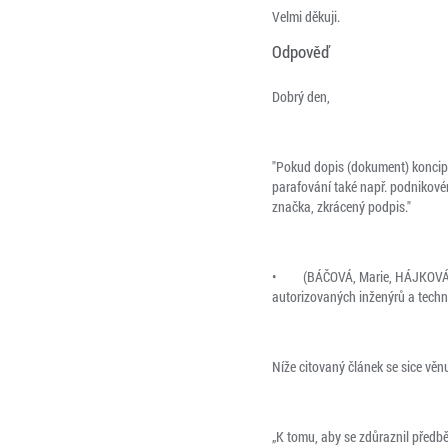
Velmi děkuji.
Odpověď
Dobrý den,
"Pokud dopis (dokument) koncipov
parafování také např. podnikovém
značka, zkrácený podpis."
• (BÁČOVÁ, Marie, HÁJKOVÁ, H
autorizovaných inženýrů a techn
Níže citovaný článek se sice vě
„K tomu, aby se zdůraznil předb