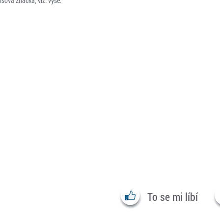
isová značka, viz. výše.
To se mi líbí