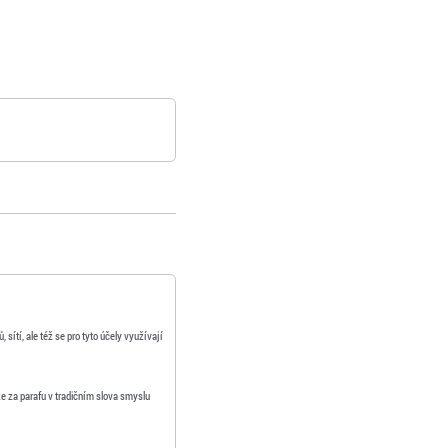
ítí, ale též se pro tyto účely využívají
ze za parafu v tradičním slova smyslu