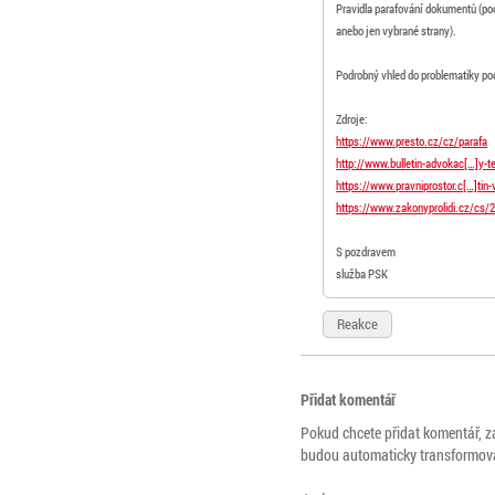
Pravidla parafování dokumentů (pod
anebo jen vybrané strany).
Podrobný vhled do problematiky podp
Zdroje:
https://www.presto.cz/cz/parafa
http://www.bulletin-advokac[…]y-te
https://www.pravniprostor.c[…]tin-v
https://www.zakonyprolidi.cz/cs/
S pozdravem
služba PSK
Reakce
Přidat komentář
Pokud chcete přidat komentář, z
budou automaticky transformová