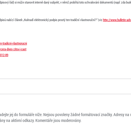
pisový řád) si může stanovit interně daný subjekt, v němž probíhá toto schvalování dokumentů (např. zda bu
isů nabízí článek „Nahradí elektronický podpis prostý ten tradiční vlastnoruční?“ (viz
http://www.bulletin-adv
n-tradicni-vlastnorucni
cera-dnes-zitra-i-cast
2012-89
adejte jej do formuláře níže. Nejsou povoleny žádné formátovací značky. Adresy na
ny na aktivní odkazy. Komentáře jsou moderovány.