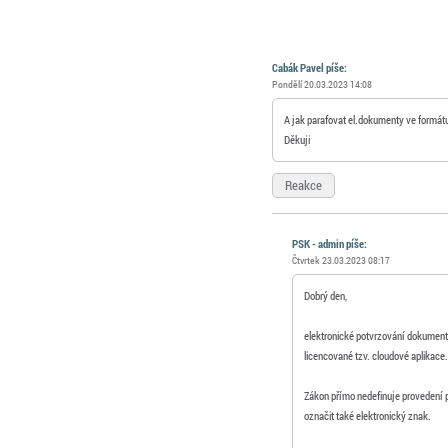
Cabák Pavel píše:
Pondělí 20.03.2023 14:08
A jak parafovat el.dokumenty ve formá
Děkuji
Reakce
PSK - admin píše:
Čtvrtek 23.03.2023 08:17
Dobrý den,
elektronické potvrzování dokumentů 
licencované tzv. cloudové aplikace
Zákon přímo nedefinuje provedení p
označit také elektronický znak.