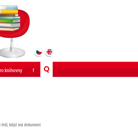
ro knihovny
f
ěc řeší, když má dokument