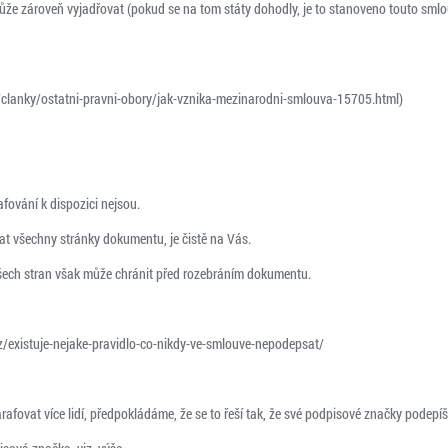
e zároveň vyjadřovat (pokud se na tom státy dohodly, je to stanoveno touto smlouv
lanky/ostatni-pravni-obory/jak-vznika-mezinarodni-smlouva-15705.html)
fování k dispozici nejsou.
at všechny stránky dokumentu, je čistě na Vás.
šech stran však může chránit před rozebráním dokumentu.
existuje-nejake-pravidlo-co-nikdy-ve-smlouve-nepodepsat/
afovat více lidí, předpokládáme, že se to řeší tak, že své podpisové značky podepíš