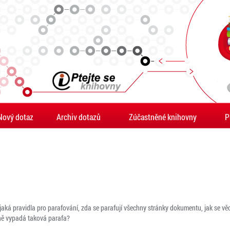
Nový dotaz
Archiv dotazů
Zúčastněné knihovny
P
ějaká pravidla pro parafování, zda se parafují všechny stránky dokumentu, jak se v
stně vypadá taková parafa?