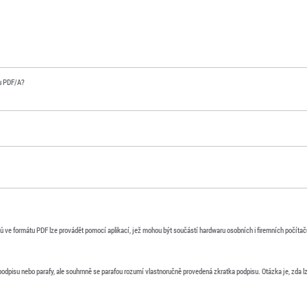
tu PDF/A?
ve formátu PDF lze provádět pomocí aplikací, jež mohou být součástí hardwaru osobních i firemních počítačů, s
.
odpisu nebo parafy, ale souhrnně se parafou rozumí vlastnoručně provedená zkratka podpisu. Otázka je, zda l