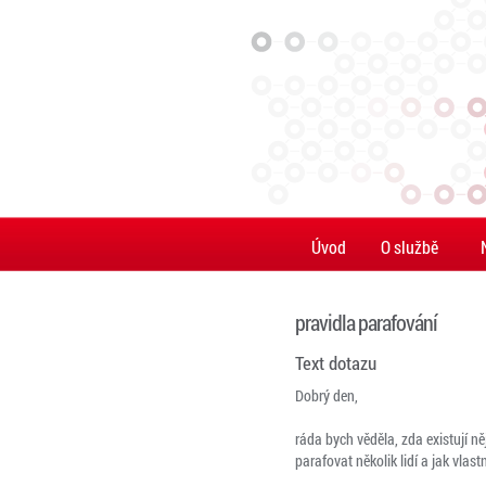
Úvod
O službě
pravidla parafování
Text dotazu
Dobrý den,
ráda bych věděla, zda existují n
parafovat několik lidí a jak vla