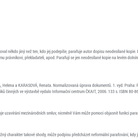
al někdo jiný než ten, kdo jej podepíše, parafuje autor dopisu neodesílané kopie. 
u právníkovi, překladateli, apod. Parafují se jen neodesílané kopie na levém dolní
elena a KARASOVÁ, Renata. Normalizovaná úprava dokumentů. 1. vyd. Praha: 
iků činných ve výstavbě vydalo Informační centrum ČKAIT, 2006. 133 s. ISBN 80-8
nuje uzavírání mezinárodních smluv, nicméně Vám může pomoci objasnit funkci paraf
ěžný charakter takové shody, může podpisu předcházet neformální parafování, kdy j