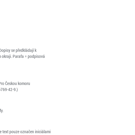
Dopisy se předkládají k
m okraji. Parafa = podpisová
Pro Českou komoru
6769-42-9.)
y.
e text pouze označen iniciálami