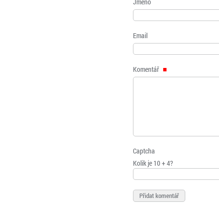
Jméno
Email
Komentář
Captcha
Kolik je 10 + 4?