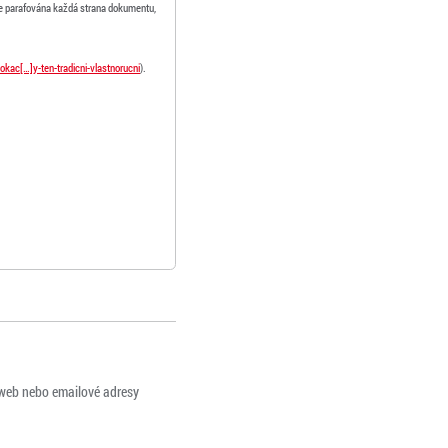
de parafována každá strana dokumentu,
okac[…]y-ten-tradicni-vlastnorucni
).
 web nebo emailové adresy