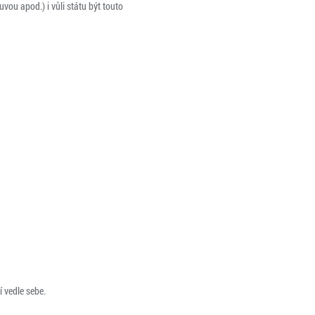
ou apod.) i vůli státu být touto
í vedle sebe.