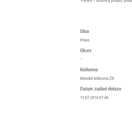
-Parafa = zkrácený podpis, podp
Obor
Právo
Okres
--
Knihovna
Národní knihovna ČR
Datum zadání dotazu
13.07.2016 07:46