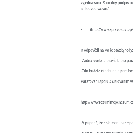
vyjednavačů. Samotný podpis můž
smlouvou vázán.“
• (http://www.epravo.cz/top/c
K odpovědi na Vaše otázky tedy:
-Žádná ucelená pravidla pro para
-Zda budete či nebudete parafov
Parafování spolu s číslováním v
http://www.rozumimepenezum.cz/
-V případě, že dokument bude par