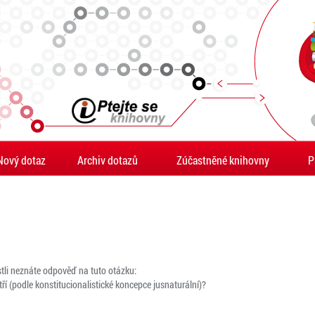
Nový dotaz
Archiv dotazů
Zúčastněné knihovny
P
estli neznáte odpověď na tuto otázku:
í (podle konstitucionalistické koncepce jusnaturální)?