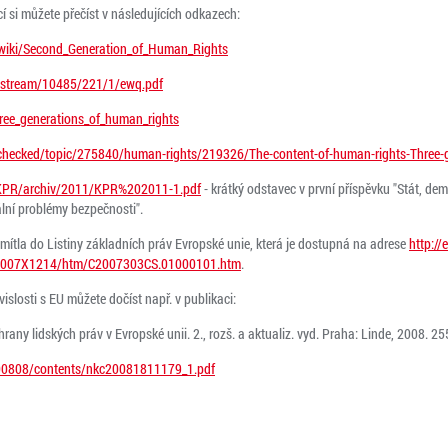
í si můžete přečíst v následujících odkazech:
/wiki/Second_Generation_of_Human_Rights
bitstream/10485/221/1/ewq.pdf
Three_generations_of_human_rights
checked/topic/275840/human-rights/219326/The-content-of-human-rights-Three-ge
d/KPR/archiv/2011/KPR%202011-1.pdf
- krátký odstavec v první příspěvku "Stát, de
lní problémy bezpečnosti".
mítla do Listiny základních práv Evropské unie, která je dostupná na adrese
http://
t/32007X1214/htm/C2007303CS.01000101.htm
.
islosti s EU můžete dočíst např. v publikaci:
any lidských práv v Evropské unii. 2., rozš. a aktualiz. vyd. Praha: Linde, 2008. 
200808/contents/nkc20081811179_1.pdf