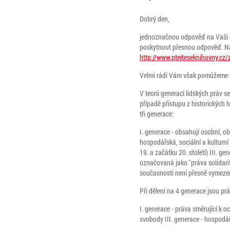
Dobrý den,
jednoznačnou odpověď na Vaši o
poskytnout přesnou odpověď. Naví
http://www.ptejteseknihovny.cz
Velmi rádi Vám však pomůžeme s
V teorii generací lidských práv se
případě přístupu z historických 
tři generace:
I. generace - obsahují osobní, ob
hospodářská, sociální a kulturní
19. a začátku 20. století) III. g
označovaná jako "práva solidarity
současnosti není přesně vymezen
Při dělení na 4 generace jsou pr
I. generace - práva směrující k o
svobody III. generace - hospodářs