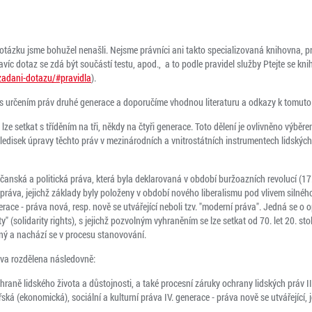
tázku jsme bohužel nenašli. Nejsme právníci ani takto specializovaná knihovna, 
c dotaz se zdá být součástí testu, apod., a to podle pravidel služby Ptejte se kniho
/zadani-dotazu/#pravidla
).
 určením práv druhé generace a doporučíme vhodnou literaturu a odkazy k tomuto
 lze setkat s tříděním na tři, někdy na čtyři generace. Toto dělení je ovlivněno výběre
hledisek úpravy těchto práv v mezinárodních a vnitrostátních instrumentech lidských
čanská a politická práva, která byla deklarovaná v období buržoazních revolucí (17. -
 práva, jejichž základy byly položeny v období nového liberalismu pod vlivem silné
enerace - práva nová, resp. nově se utvářející neboli tzv. "moderní práva". Jedná se o 
" (solidarity rights), s jejichž pozvolným vyhraněním se lze setkat od 70. let 20. sto
ý a nachází se v procesu stanovování.
áva rozdělena následovně:
chraně lidského života a důstojnosti, a také procesní záruky ochrany lidských práv II
ká (ekonomická), sociální a kulturní práva IV. generace - práva nově se utvářející, 