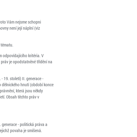
proto Vám nejsme schopni
vny není její náplní (viz
 tématu.
m odpovídajícího kritéria. V
 práv je opodstatněné třídění na
 19. století) II. generace -
ho dělnického hnutí (období konce
oprávnění, která jsou někdy
letí. Obsah těchto práv v
. generace - politická práva a
jejichž povaha je smíšená.