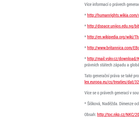
Více informací o právech generac
*
http://humanrights.wikia.com
*
http://dspace.unijos.edu.ng/
*
http://en.wikipedia.org/wiki/
*
http://www.britannica.com/EB
*
http://mail.vskv.cz/downloa
právních státech západu a globá
Tato generační práva se také pro
lex.europa.eu/cs/treaties/da
Více se o právech generací v souv
* Šišková, Naděžda. Dimenze ochr
Obsah:
http://toc.nkp.cz/NKC/