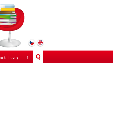
ro knihovny
f