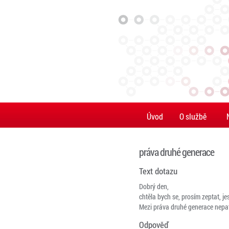
Úvod
O službě
práva druhé generace
Text dotazu
Dobrý den,
chtěla bych se, prosím zeptat, j
Mezi práva druhé generace nepatř
Odpověď