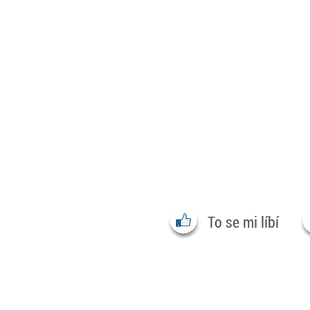
To se mi líbí