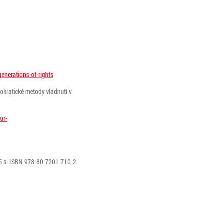
nerations-of-rights
mokratické metody vládnutí v
eur-
255 s. ISBN 978-80-7201-710-2.