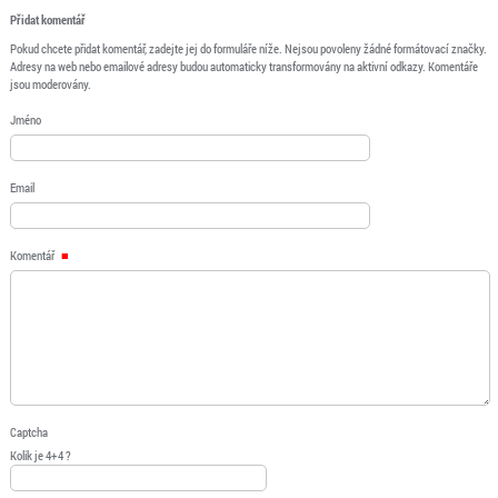
Přidat komentář
Pokud chcete přidat komentář, zadejte jej do formuláře níže. Nejsou povoleny žádné formátovací značky.
Adresy na web nebo emailové adresy budou automaticky transformovány na aktivní odkazy. Komentáře
jsou moderovány.
Jméno
Email
Komentář
Captcha
Kolik je 4+4 ?