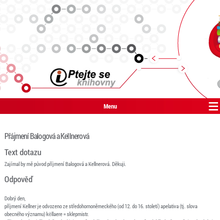
Menu
Přájmení Balogová a Kellnerová
Text dotazu
Zajímal by mě původ příjmení Balogová a Kellnerová. Děkuji.
Odpověď
Dobrý den,
příjmení Kellner je odvozeno ze středohornoněmeckého (od 12. do 16. století) apelativa (tj. slova
obecného významu) këllaere = sklepmistr.