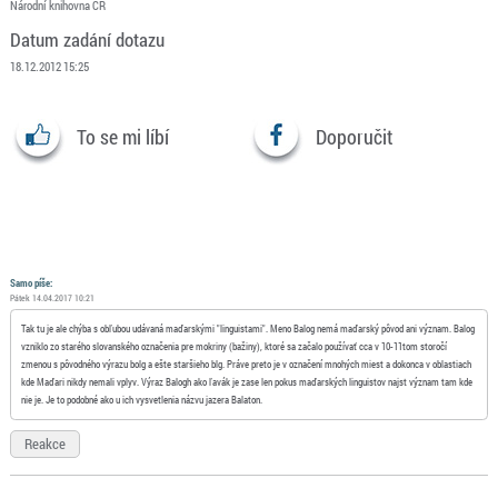
Národní knihovna ČR
Datum zadání dotazu
18.12.2012 15:25
To se mi líbí
Doporučit
Samo píše:
Pátek 14.04.2017 10:21
Tak tu je ale chýba s obľubou udávaná maďarskými "linguistami". Meno Balog nemá maďarský pôvod ani význam. Balog
vzniklo zo starého slovanského označenia pre mokriny (bažiny), ktoré sa začalo používať cca v 10-11tom storočí
zmenou s pôvodného výrazu bolg a ešte staršieho blg. Práve preto je v označení mnohých miest a dokonca v oblastiach
kde Maďari nikdy nemali vplyv. Výraz Balogh ako ľavák je zase len pokus maďarských linguistov najst význam tam kde
nie je. Je to podobné ako u ich vysvetlenia názvu jazera Balaton.
Reakce