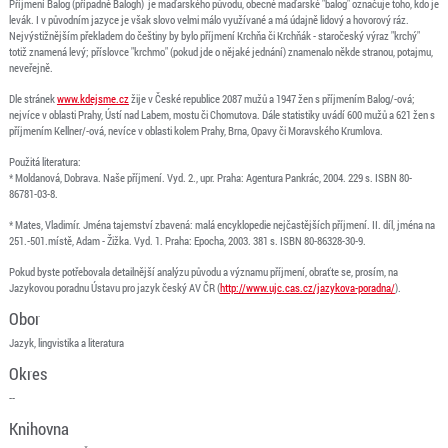
Příjmení Balog (případně Balogh) je maďarského původu, obecné maďarské "balog" označuje toho, kdo je
levák. I v původním jazyce je však slovo velmi málo využívané a má údajně lidový a hovorový ráz.
Nejvýstižnějším překladem do češtiny by bylo příjmení Krchňa či Krchňák - staročeský výraz "krchý"
totiž znamená levý; příslovce "krchmo" (pokud jde o nějaké jednání) znamenalo někde stranou, potajmu,
neveřejně.
Dle stránek
www.kdejsme.cz
žije v České republice 2087 mužů a 1947 žen s příjmením Balog/-ová;
nejvíce v oblasti Prahy, Ústí nad Labem, mostu či Chomutova. Dále statistiky uvádí 600 mužů a 621 žen s
příjmením Kellner/-ová, nevíce v oblasti kolem Prahy, Brna, Opavy či Moravského Krumlova.
Použitá literatura:
* Moldanová, Dobrava. Naše příjmení. Vyd. 2., upr. Praha: Agentura Pankrác, 2004. 229 s. ISBN 80-
86781-03-8.
* Mates, Vladimír. Jména tajemství zbavená: malá encyklopedie nejčastějších příjmení. II. díl, jména na
251.-501.místě, Adam - Žižka. Vyd. 1. Praha: Epocha, 2003. 381 s. ISBN 80-86328-30-9.
Pokud byste potřebovala detailnější analýzu původu a významu příjmení, obraťte se, prosím, na
Jazykovou poradnu Ústavu pro jazyk český AV ČR (
http://www.ujc.cas.cz/jazykova-poradna/
).
Obor
Jazyk, lingvistika a literatura
Okres
--
Knihovna