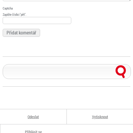
Captcha
Zapište číslici "pět".
Odeslat
Vytisknout
Přihlásit se