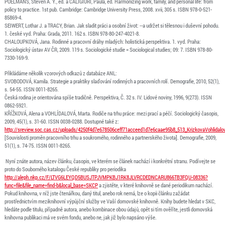
POELMANS, Steven A. Y., ed. a CALIGIURI, Paula, ed. Harmonizing work, family, and personal life: from
policy to practice. 1st pub. Cambridge: Cambridge University Press, 2008. xvii, 305 s. ISBN 978-0-521-
85869-4.
SEIWERT, Lothar J. a TRACY, Brian. Jak sladit práci a osobní život: --a udržet si tělesnou i duševní pohodu.
1. české vyd. Praha: Grada, 2011. 162 s. ISBN 978-80-247-4021-8.
CHALOUPKOVÁ, Jana. Rodinné a pracovní dráhy mladých: holistická perspektiva. 1. vyd. Praha:
Sociologický ústav AV ČR, 2009. 119 s. Sociologické studie = Sociological studies; 09: 7. ISBN 978-80-
7330-169-9.
Přikládáme několik vzorových odkazů z databáze ANL:
SVOBODOVÁ, Kamila. Strategie a praktiky slaďování rodinných a pracovních rolí. Demografie, 2010, 52(1),
s. 54-55. ISSN 0011-8265.
Česká rodina je orientována spíše tradičně. Perspektiva, Č. 32 s. IV. Lidové noviny, 1996, 9(273). ISSN
0862-5921.
KŘÍŽKOVÁ, Alena a VOHLÍDALOVÁ, Marta. Rodiče na trhu práce: mezi prací a péčí. Sociologický časopis,
2009, 45(1), s. 31-60. ISSN 0038-0288. Dostupné také z:
http://sreview.soc.cas.cz/uploads/4250f4d7e678506ceff71acceed1d7e6caae95b8_513_KrizkovaVohlidal
[Souvislosti proměn pracovního trhu a soukromého, rodinného a partnerského života]. Demografie, 2009,
51(1), s. 74-75. ISSN 0011-8265.
Nyní znáte autora, název článku, časopis, ve kterém se článek nachází i konkrétní stranu. Podívejte se
proto do Souborného katalogu České republiky pro periodika
http://aleph.nkp.cz/F/LTVG6LEYQD5BUSJTPJVMPKBJ1RK8JLVRCDEDNCARU866TB3FQU-08336?
func=file&file_name=find-b&local_base=SKCP
a zjistěte, v které knihovně se dané periodikum nachází.
Pokud knihovna, v níž jste čtenářkou, daný titul, anebo rok nemá, lze o kopii článku zažádat
prostřednictvím meziknihovní výpůjční služby ve Vaší domovské knihovně. Knihy budete hledat v SKC,
hledáte podle titulu, případně autora, anebo kombinace obou údajů, opět si tím ověříte, jestli domovská
knihovna publikaci má ve svém fondu, anebo ne, jak již bylo napsáno výše.