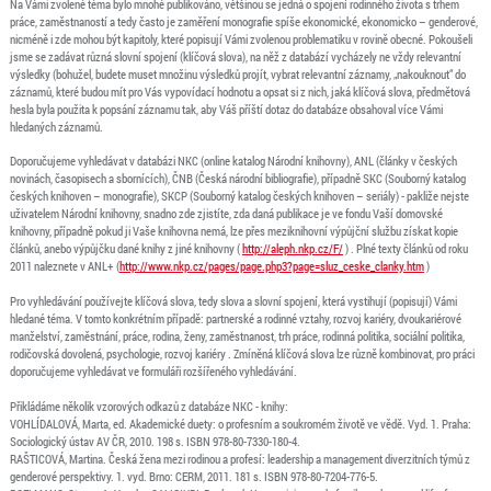
Na Vámi zvolené téma bylo mnohé publikováno, většinou se jedná o spojení rodinného života s trhem
práce, zaměstnaností a tedy často je zaměření monografie spíše ekonomické, ekonomicko – genderové,
nicméně i zde mohou být kapitoly, které popisují Vámi zvolenou problematiku v rovině obecné. Pokoušeli
jsme se zadávat různá slovní spojení (klíčová slova), na něž z databází vycházely ne vždy relevantní
výsledky (bohužel, budete muset množinu výsledků projít, vybrat relevantní záznamy, „nakouknout“ do
záznamů, které budou mít pro Vás vypovídací hodnotu a opsat si z nich, jaká klíčová slova, předmětová
hesla byla použita k popsání záznamu tak, aby Váš příští dotaz do databáze obsahoval více Vámi
hledaných záznamů.
Doporučujeme vyhledávat v databázi NKC (online katalog Národní knihovny), ANL (články v českých
novinách, časopisech a sbornících), ČNB (Česká národní bibliografie), případně SKC (Souborný katalog
českých knihoven – monografie), SKCP (Souborný katalog českých knihoven – seriály) - pakliže nejste
uživatelem Národní knihovny, snadno zde zjistíte, zda daná publikace je ve fondu Vaší domovské
knihovny, případně pokud ji Vaše knihovna nemá, lze přes meziknihovní výpůjční službu získat kopie
článků, anebo výpůjčku dané knihy z jiné knihovny (
http://aleph.nkp.cz/F/
) . Plné texty článků od roku
2011 naleznete v ANL+ (
http://www.nkp.cz/pages/page.php3?page=sluz_ceske_clanky.htm
)
Pro vyhledávání používejte klíčová slova, tedy slova a slovní spojení, která vystihují (popisují) Vámi
hledané téma. V tomto konkrétním případě: partnerské a rodinné vztahy, rozvoj kariéry, dvoukariérové
manželství, zaměstnání, práce, rodina, ženy, zaměstnanost, trh práce, rodinná politika, sociální politika,
rodičovská dovolená, psychologie, rozvoj kariéry . Zmíněná klíčová slova lze různě kombinovat, pro práci
doporučujeme vyhledávat ve formuláři rozšířeného vyhledávání.
Přikládáme několik vzorových odkazů z databáze NKC - knihy:
VOHLÍDALOVÁ, Marta, ed. Akademické duety: o profesním a soukromém životě ve vědě. Vyd. 1. Praha:
Sociologický ústav AV ČR, 2010. 198 s. ISBN 978-80-7330-180-4.
RAŠTICOVÁ, Martina. Česká žena mezi rodinou a profesí: leadership a management diverzitních týmů z
genderové perspektivy. 1. vyd. Brno: CERM, 2011. 181 s. ISBN 978-80-7204-776-5.