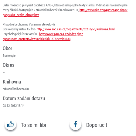
Další možností je využít databáze ANL+, která obsahuje plné texty článků. V databázi naleznete plné
texty článků dostupných v Národní knihovně ČR od roku 2011,
http://www.nkp.cz/pages/page.php3?
page=sluz_ceske_clanky.htm
Případně bychom na Vašem místě oslovili:
Sociologický ústav AV ČR -
http://www.soc.cas.cz/departments/cz/18/55/Knihovna.html
Psychologický ústav AV ČR -
http://www.psu.cas.cz/index.php?
option=com_content&view=article&id=187&Itemid=133
Obor
Sociologie
Okres
--
Knihovna
Národní knihovna ČR
Datum zadání dotazu
28.12.2012 13:14
To se mi líbí
Doporučit