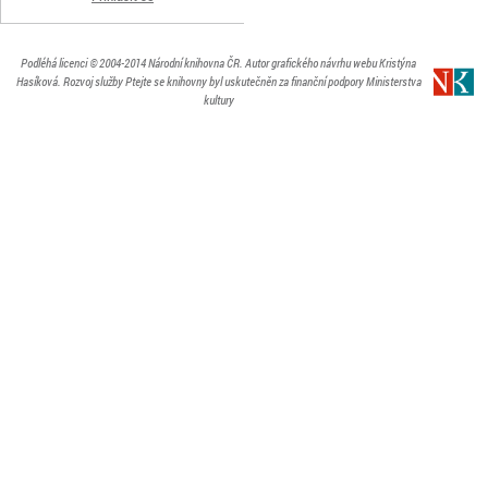
Podléhá licenci
© 2004-2014
Národní knihovna ČR
. Autor grafického návrhu webu Kristýna
Hasíková.
Rozvoj služby Ptejte se knihovny byl uskutečněn za finanční podpory Ministerstva
kultury