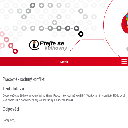
Menu
Pracovně - rodinný konflikt
Text dotazu
Dobrý večer, píši diplomovou práci na téma "Pracovně - rodinný konflikt" (Work - family conflict). Ráda bych
Vás poprosila o doporučení nějaké literatury k danému tématu.
Odpověď
Dobrý den,