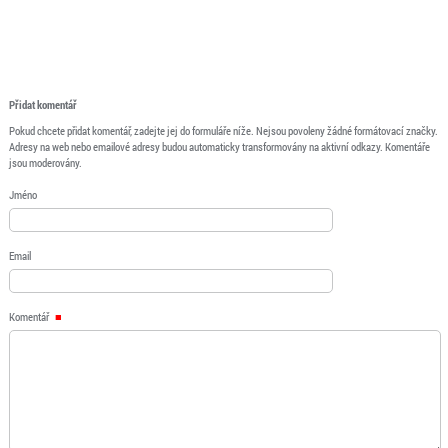
Přidat komentář
Pokud chcete přidat komentář, zadejte jej do formuláře níže. Nejsou povoleny žádné formátovací značky.
Adresy na web nebo emailové adresy budou automaticky transformovány na aktivní odkazy. Komentáře
jsou moderovány.
Jméno
Email
Komentář