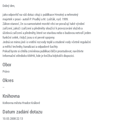
Dobrý den,
jako odpověď na váš dotaz cituji z publikace Hmotný a nehmotný
majetek v praxi - autoři P. Prudký a M. Lošťák, vyd. 1999.
Zákon stanoví, že za samostatné movité věci se považují také výrobní
zařízení, jakož i zařízení a předměty sloužící k provozování služeb a
účelová zařízení a předměty, které se stavbou nebo s budovou netvoří jeden
funkční celek, i když jsou s ní pevně spojeny.
Jedná se mimo jiné i o vnitřní rozvody teplé a studené vody včetně regulační
a měřicí techniky, kanalizaci a odpadové šachty.
Pokud byste si chtěla zmíněnou publikaci blíže prostudovat, navštivte
Informační středisko KMHK, kde je knížka kdykoli k dispozici.
Obor
Právo
Okres
--
Knihovna
Knihovna města Hradce Králové
Datum zadání dotazu
10.03.2008 22:13