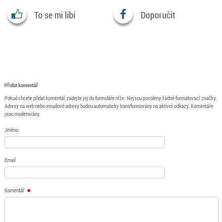
To se mi líbí
Doporučit
Přidat komentář
Pokud chcete přidat komentář, zadejte jej do formuláře níže. Nejsou povoleny žádné formátovací značky.
Adresy na web nebo emailové adresy budou automaticky transformovány na aktivní odkazy. Komentáře
jsou moderovány.
Jméno
Email
Komentář