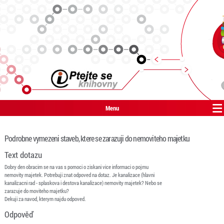
Menu
Podrobne vymezeni staveb, ktere se zarazuji do nemoviteho majetku
Text dotazu
Dobry den obracim se na vas s pomoci o ziskani vice informaci o pojmu
nemovity majetek. Potrebuji znat odpoved na dotaz. Je kanalizace (hlavni
kanalizacni rad - splaskova i destova kanalizace) nemovity majetek? Nebo se
zarazuje do moviteho majetku?
Dekuji za navod, kterym najdu odpoved.
Odpověď