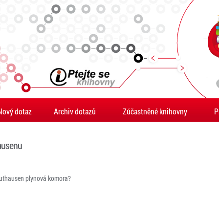
Nový dotaz
Archiv dotazů
Zúčastněné knihovny
P
ausenu
authausen plynová komora?