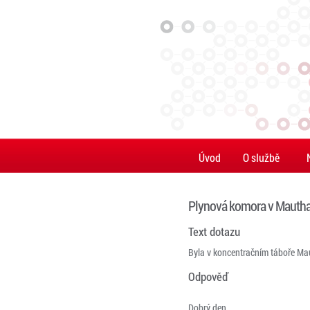
Úvod
O službě
Plynová komora v Mauth
Text dotazu
Byla v koncentračním táboře M
Odpověď
Dobrý den,