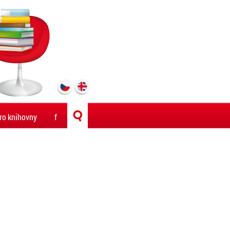
ro knihovny
f