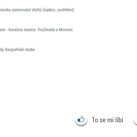
působy usmrcování vězňů (injekce, zastřelení).
sen - konečná stanice. Toužimský a Moravec
dy. Biografické studie
To se mi líbí